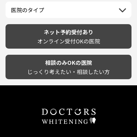
佐賀県
山口県
親知らずが痛い
静岡県
再検索
ベトナム
高知県
完全予約制
和歌山県
再検索
カウンセリング日にホワイトニング施術
医院のタイプ
長崎県
歯の欠け・割れ・穴
愛知県
駐車場あり（有料）
OK
再検索
熊本県
設備に自信あり！
しみる・知覚過敏
駐車場あり（無料）
大分県
技術に自信あり！
歯茎からの出血
ネット予約受付あり
クレジットカード対応
宮崎県
幅広い悩みに対応！
歯茎が痩せる
再検索
駅近（徒歩5分以内）
オンライン受付OKの医院
鹿児島県
専門分野に特化！
歯茎の色が気になる
土日祝いずれか診療あり
沖縄県
審美・美容メニュー豊富！
噛み合わせ
20時以降も診療可能
カウンセリングを重視！
相談のみOKの医院
歯並び
個室あり
削らない治療を目指す！
歯ぎしり
じっくり考えたい・相談したい方
靴のままOK
歯を残す治療を目指す！
いびき
外国語対応
予防歯科を重視！
あごが痛い・口が開かない
キッズスペースあり
患者様の意見を重視！
しこり・いぼがある
保育士がいる
丁寧な治療計画！
歯の汚れ
不安の強いお子様対応
しっかり丁寧に説明！
歯の色が気になる
担当制
お子様対応が得意！
口臭
チーム医療制
お子様が喜ぶ医院！
ドライマウス
相談のみ可