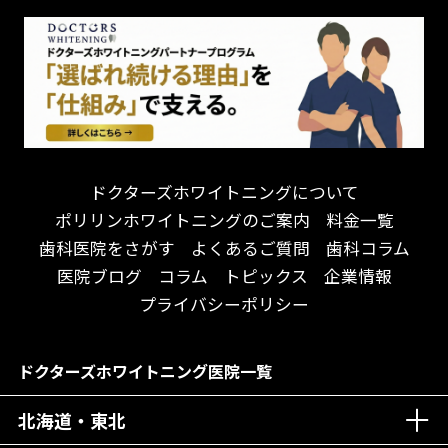
怒らない・怖くない！
妊娠中の治療・検診
急患対応
予約が取りやすい！
セカンドオピニオンを受けたい
連携大学病院あり
お待たせしない！
テトラサイクリン変色歯
バリアフリー
遅い時間まで受付！
看護師がいる
衛生面に徹底注力！
介護福祉士がいる
再検索
アクセス抜群！
訪問診療対応
お子様からお年寄りまで！
におい対策に注力
ドクターズホワイトニングについて
アットホームな雰囲気！
女性医師勤務
ポリリンホワイトニングのご案内
料金一覧
おしゃれな内装が自慢！
オンライン診療対応
歯科医院をさがす
よくあるご質問
歯科コラム
自然光が明るい院内！
送迎あり
医院ブログ
コラム
トピックス
企業情報
メディア掲載多数！
歯科技工士がいる
プライバシーポリシー
チームワークが自慢！
コミュニケーション重視！
居心地の良い医院！
再検索
ドクターズホワイトニング医院一覧
社会貢献意識を持つ！
北海道・東北
老舗クリニック！