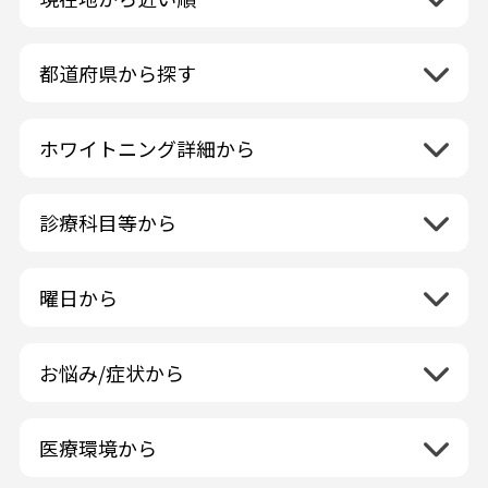
都道府県から探す
北海道地方
再検索
ホワイトニング詳細から
北海道
東北地方
クリーニング・スケーリング
青森県
関東地方
PMTC・ポリッシング
診療科目等から
岩手県
茨城県
デュアルホワイトニング
中部地方
一般歯科
秋田県
栃木県
ラミネートベニア
新潟県
小児歯科
福島県
近畿地方
曜日から
群馬県
マニキュア
富山県
矯正歯科
山形県
三重県
月曜日
火曜日
埼玉県
ウォーキングブリーチ
中国地方
石川県
歯科口腔外科
宮城県
滋賀県
水曜日
木曜日
千葉県
コース/回数券あり
お悩み/症状から
鳥取県
福井県
ホワイトニング専門歯科医院
四国地方
京都府
金曜日
土曜日
東京都
フリーパス
島根県
虫歯
山梨県
セルフホワイトニング専門店
徳島県
大阪府
日曜日
祝日
神奈川県
九州・沖縄地方
連続施術OK
岡山県
歯が抜けた
長野県
その他医療機関
医療環境から
香川県
兵庫県
ホワイトニング専門医院
福岡県
広島県
歯が揺れる
岐阜県
海外
愛媛県
ネット予約受付あり
奈良県
ポリリントリートメント