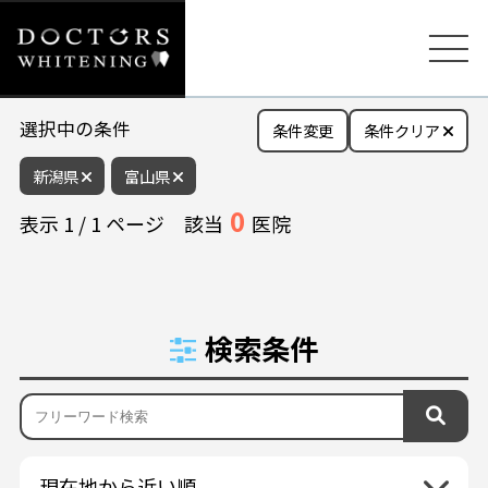
選択中の条件
条件変更
条件クリア
新潟県
富山県
0
表示
1
/
1
ページ
該当
医院
検索条件
現在地から近い順