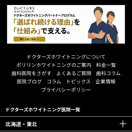
怒らない・怖くない！
妊娠中の治療・検診
急患対応
予約が取りやすい！
セカンドオピニオンを受けたい
連携大学病院あり
お待たせしない！
テトラサイクリン変色歯
バリアフリー
遅い時間まで受付！
看護師がいる
衛生面に徹底注力！
介護福祉士がいる
再検索
アクセス抜群！
訪問診療対応
お子様からお年寄りまで！
におい対策に注力
ドクターズホワイトニングについて
アットホームな雰囲気！
女性医師勤務
ポリリンホワイトニングのご案内
料金一覧
おしゃれな内装が自慢！
オンライン診療対応
歯科医院をさがす
よくあるご質問
歯科コラム
自然光が明るい院内！
送迎あり
医院ブログ
コラム
トピックス
企業情報
メディア掲載多数！
歯科技工士がいる
プライバシーポリシー
チームワークが自慢！
コミュニケーション重視！
居心地の良い医院！
再検索
ドクターズホワイトニング医院一覧
社会貢献意識を持つ！
北海道・東北
老舗クリニック！