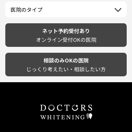
佐賀県
山口県
親知らずが痛い
静岡県
再検索
ベトナム
高知県
完全予約制
和歌山県
再検索
カウンセリング日にホワイトニング施術
医院のタイプ
長崎県
歯の欠け・割れ・穴
愛知県
駐車場あり（有料）
OK
再検索
熊本県
設備に自信あり！
しみる・知覚過敏
駐車場あり（無料）
大分県
技術に自信あり！
歯茎からの出血
ネット予約受付あり
クレジットカード対応
宮崎県
幅広い悩みに対応！
歯茎が痩せる
再検索
駅近（徒歩5分以内）
オンライン受付OKの医院
鹿児島県
専門分野に特化！
歯茎の色が気になる
土日祝いずれか診療あり
沖縄県
審美・美容メニュー豊富！
噛み合わせ
20時以降も診療可能
カウンセリングを重視！
相談のみOKの医院
歯並び
個室あり
削らない治療を目指す！
歯ぎしり
じっくり考えたい・相談したい方
靴のままOK
歯を残す治療を目指す！
いびき
外国語対応
予防歯科を重視！
あごが痛い・口が開かない
キッズスペースあり
患者様の意見を重視！
しこり・いぼがある
保育士がいる
丁寧な治療計画！
歯の汚れ
不安の強いお子様対応
しっかり丁寧に説明！
歯の色が気になる
担当制
お子様対応が得意！
口臭
チーム医療制
お子様が喜ぶ医院！
ドライマウス
相談のみ可