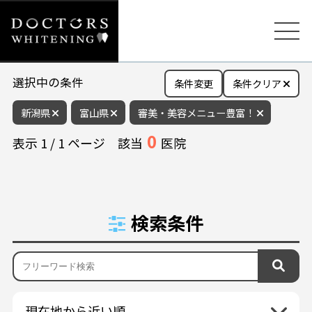
選択中の条件
条件変更
条件クリア
新潟県
富山県
審美・美容メニュー豊富！
0
表示
1
/
1
ページ
該当
医院
検索条件
現在地から近い順