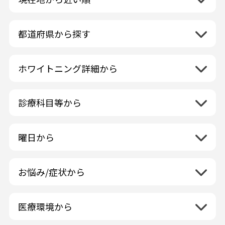
都道府県から探す
北海道地方
再検索
ホワイトニング詳細から
北海道
東北地方
クリーニング・スケーリング
青森県
関東地方
PMTC・ポリッシング
診療科目等から
岩手県
茨城県
デュアルホワイトニング
中部地方
一般歯科
秋田県
栃木県
ラミネートベニア
新潟県
小児歯科
福島県
近畿地方
曜日から
群馬県
マニキュア
富山県
矯正歯科
山形県
三重県
月曜日
火曜日
埼玉県
ウォーキングブリーチ
中国地方
石川県
歯科口腔外科
宮城県
滋賀県
水曜日
木曜日
千葉県
コース/回数券あり
お悩み/症状から
鳥取県
福井県
ホワイトニング専門歯科医院
四国地方
京都府
金曜日
土曜日
東京都
フリーパス
島根県
虫歯
山梨県
セルフホワイトニング専門店
徳島県
大阪府
日曜日
祝日
神奈川県
九州・沖縄地方
連続施術OK
岡山県
歯が抜けた
長野県
その他医療機関
医療環境から
香川県
兵庫県
ホワイトニング専門医院
福岡県
広島県
歯が揺れる
岐阜県
海外
愛媛県
ネット予約受付あり
奈良県
ポリリントリートメント