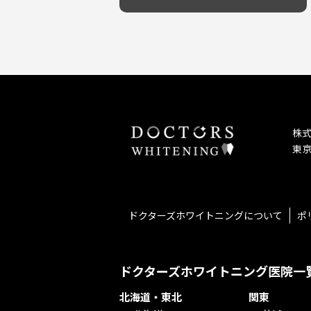
予防歯科を重視！
キッズスペースあり
しこり・いぼがある
患者様の意見を重視！
保育士がいる
歯の汚れ
丁寧な治療計画！
不安の強いお子様対応
歯の色が気になる
しっかり丁寧に説明！
担当制
口臭
お子様対応が得意！
チーム医療制
ドライマウス
お子様が喜ぶ医院！
相談のみ可
妊娠中の治療・検診
怒らない・怖くない！
急患対応
セカンドオピニオンを受けたい
予約が取りやすい！
連携大学病院あり
テトラサイクリン変色歯
お待たせしない！
バリアフリー
株
遅い時間まで受付！
看護師がいる
東京
再検索
衛生面に徹底注力！
介護福祉士がいる
アクセス抜群！
訪問診療対応
お子様からお年寄りまで！
におい対策に注力
アットホームな雰囲気！
女性医師勤務
ドクターズホワイトニングについて
ポ
おしゃれな内装が自慢！
オンライン診療対応
自然光が明るい院内！
送迎あり
メディア掲載多数！
歯科技工士がいる
ドクターズホワイトニング医院一
チームワークが自慢！
コミュニケーション重視！
北海道・東北
関東
再検索
居心地の良い医院！