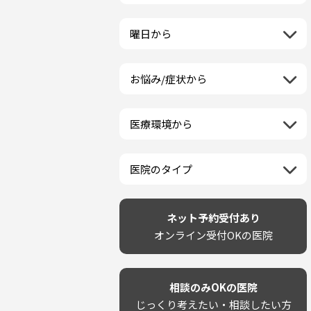
栃木県
一般歯科
ラミネートベニア
新潟県
福島県
近畿地方
群馬県
小児歯科
マニキュア
富山県
山形県
三重県
曜日から
埼玉県
中国地方
矯正歯科
ウォーキングブリーチ
石川県
宮城県
滋賀県
千葉県
月曜日
歯科口腔外科
コース/回数券あり
鳥取県
福井県
四国地方
京都府
東京都
火曜日
ホワイトニング専門歯科医院
フリーパス
島根県
山梨県
お悩み/症状から
徳島県
大阪府
神奈川県
水曜日
九州・沖縄地方
セルフホワイトニング専門店
連続施術OK
岡山県
長野県
虫歯
香川県
兵庫県
木曜日
その他医療機関
福岡県
ホワイトニング専門医院
広島県
岐阜県
海外
歯が抜けた
愛媛県
奈良県
金曜日
佐賀県
ポリリントリートメント
山口県
静岡県
医療環境から
ベトナム
歯が揺れる
高知県
和歌山県
土曜日
長崎県
カウンセリング日にホワイトニ
愛知県
ネット予約受付あり
再検索
親知らずが痛い
日曜日
再検索
熊本県
ング施術OK
完全予約制
歯の欠け・割れ・穴
祝日
大分県
医院のタイプ
駐車場あり（有料）
しみる・知覚過敏
宮崎県
設備に自信あり！
駐車場あり（無料）
歯茎からの出血
再検索
鹿児島県
技術に自信あり！
再検索
クレジットカード対応
歯茎が痩せる
沖縄県
幅広い悩みに対応！
ネット予約受付あり
駅近（徒歩5分以内）
歯茎の色が気になる
専門分野に特化！
オンライン受付OKの医院
土日祝いずれか診療あり
噛み合わせ
審美・美容メニュー豊富！
20時以降も診療可能
歯並び
カウンセリングを重視！
個室あり
歯ぎしり
削らない治療を目指す！
靴のままOK
いびき
相談のみOKの医院
歯を残す治療を目指す！
外国語対応
あごが痛い・口が開かない
じっくり考えたい・相談したい方