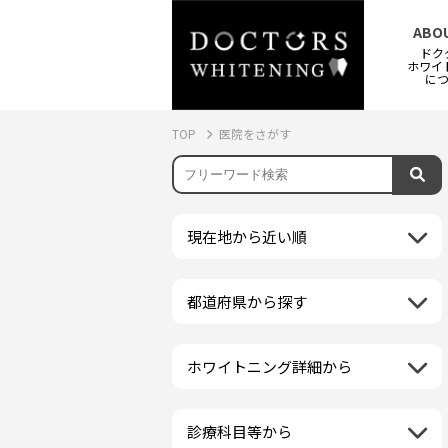
ABO
ドク
ホワイ
に
TOP
医院をさがす
現在地から近い順
都道府県から探す
北海道地方
再検索
北海道
東北地方
ホワイトニング詳細から
クリーニング・スケーリング
青森県
関東地方
PMTC・ポリッシング
岩手県
茨城県
診療科目等から
中部地方
デュアルホワイトニング
秋田県