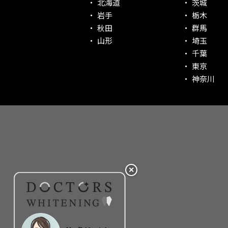
北海道
茨城
社会貢献意識を持つ！
岩手
栃木
老舗クリニック！
秋田
群馬
丁寧な接客接遇！
山形
埼玉
千葉
再検索
東京
神奈川
✕