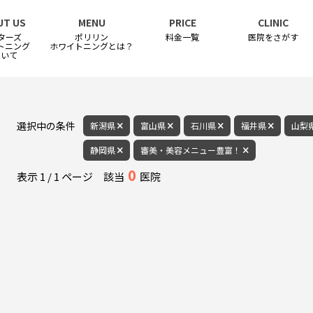
UT US
MENU
PRICE
CLINIC
ターズ
ポリリン
料金一覧
医院をさがす
トニング
ホワイトニングとは？
ついて
選択中の条件
新潟県
富山県
石川県
福井県
山梨
静岡県
審美・美容メニュー豊富！
0
表示
1
/
1
ページ
該当
医院