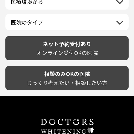
医療環境から
香川県
兵庫県
ホワイトニング専門医院
福岡県
広島県
歯が揺れる
岐阜県
海外
愛媛県
ネット予約受付あり
奈良県
ポリリントリートメント
佐賀県
山口県
親知らずが痛い
静岡県
再検索
ベトナム
高知県
完全予約制
和歌山県
再検索
カウンセリング日にホワイトニング施術
医院のタイプ
長崎県
歯の欠け・割れ・穴
愛知県
駐車場あり（有料）
OK
再検索
熊本県
設備に自信あり！
しみる・知覚過敏
駐車場あり（無料）
大分県
技術に自信あり！
歯茎からの出血
ネット予約受付あり
クレジットカード対応
宮崎県
幅広い悩みに対応！
歯茎が痩せる
再検索
駅近（徒歩5分以内）
オンライン受付OKの医院
鹿児島県
専門分野に特化！
歯茎の色が気になる
土日祝いずれか診療あり
沖縄県
審美・美容メニュー豊富！
噛み合わせ
20時以降も診療可能
カウンセリングを重視！
相談のみOKの医院
歯並び
個室あり
削らない治療を目指す！
歯ぎしり
じっくり考えたい・相談したい方
靴のままOK
歯を残す治療を目指す！
いびき
外国語対応
予防歯科を重視！
あごが痛い・口が開かない
キッズスペースあり
患者様の意見を重視！
しこり・いぼがある
保育士がいる
丁寧な治療計画！
歯の汚れ
不安の強いお子様対応
しっかり丁寧に説明！
歯の色が気になる
担当制
お子様対応が得意！
口臭