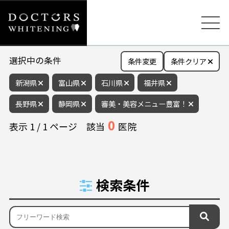
選択中の条件
条件変更
条件クリア
新潟県
富山県
石川県
福井県
長野県
静岡県
審美・美容メニュー豊富！
0
表示
1
/
1
ページ
該当
医院
検索条件