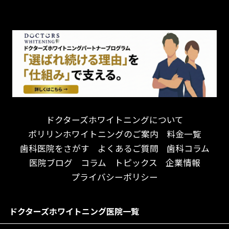
チーム医療制
お子様が喜ぶ医院！
ドライマウス
相談のみ可
怒らない・怖くない！
妊娠中の治療・検診
急患対応
予約が取りやすい！
セカンドオピニオンを受けたい
連携大学病院あり
お待たせしない！
テトラサイクリン変色歯
バリアフリー
遅い時間まで受付！
看護師がいる
衛生面に徹底注力！
介護福祉士がいる
再検索
アクセス抜群！
訪問診療対応
お子様からお年寄りまで！
におい対策に注力
ドクターズホワイトニングについて
アットホームな雰囲気！
女性医師勤務
ポリリンホワイトニングのご案内
料金一覧
おしゃれな内装が自慢！
オンライン診療対応
歯科医院をさがす
よくあるご質問
歯科コラム
自然光が明るい院内！
送迎あり
医院ブログ
コラム
トピックス
企業情報
メディア掲載多数！
歯科技工士がいる
プライバシーポリシー
チームワークが自慢！
コミュニケーション重視！
居心地の良い医院！
再検索
ドクターズホワイトニング医院一覧
社会貢献意識を持つ！