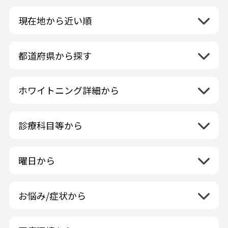
現在地から近い順
都道府県から探す
北海道地方
再検索
ホワイトニング詳細から
北海道
東北地方
クリーニング・スケーリング
青森県
関東地方
PMTC・ポリッシング
診療科目等から
岩手県
茨城県
デュアルホワイトニング
中部地方
一般歯科
秋田県
栃木県
ラミネートベニア
新潟県
小児歯科
福島県
近畿地方
曜日から
群馬県
マニキュア
富山県
矯正歯科
山形県
三重県
月曜日
火曜日
埼玉県
ウォーキングブリーチ
中国地方
石川県
歯科口腔外科
宮城県
滋賀県
水曜日
木曜日
千葉県
コース/回数券あり
お悩み/症状から
鳥取県
福井県
ホワイトニング専門歯科医院
四国地方
京都府
金曜日
土曜日
東京都
フリーパス
島根県
虫歯
山梨県
セルフホワイトニング専門店
徳島県
大阪府
日曜日
祝日
神奈川県
九州・沖縄地方
連続施術OK
岡山県
歯が抜けた
長野県
その他医療機関