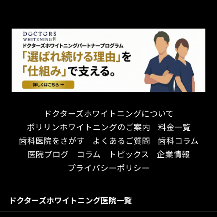
チーム医療制
お子様が喜ぶ医院！
ドライマウス
相談のみ可
怒らない・怖くない！
妊娠中の治療・検診
急患対応
予約が取りやすい！
セカンドオピニオンを受けたい
連携大学病院あり
お待たせしない！
テトラサイクリン変色歯
バリアフリー
遅い時間まで受付！
看護師がいる
衛生面に徹底注力！
介護福祉士がいる
再検索
アクセス抜群！
訪問診療対応
お子様からお年寄りまで！
におい対策に注力
ドクターズホワイトニングについて
アットホームな雰囲気！
女性医師勤務
ポリリンホワイトニングのご案内
料金一覧
おしゃれな内装が自慢！
オンライン診療対応
歯科医院をさがす
よくあるご質問
歯科コラム
自然光が明るい院内！
送迎あり
医院ブログ
コラム
トピックス
企業情報
メディア掲載多数！
歯科技工士がいる
プライバシーポリシー
チームワークが自慢！
コミュニケーション重視！
居心地の良い医院！
再検索
ドクターズホワイトニング医院一覧
社会貢献意識を持つ！