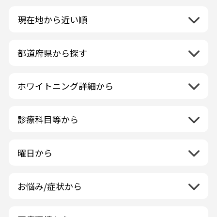
現在地から近い順
都道府県から探す
北海道地方
再検索
ホワイトニング詳細から
北海道
東北地方
クリーニング・スケーリング
青森県
関東地方
PMTC・ポリッシング
診療科目等から
岩手県
茨城県
デュアルホワイトニング
中部地方
一般歯科
秋田県
栃木県
ラミネートベニア
新潟県
小児歯科
福島県
近畿地方
曜日から
群馬県
マニキュア
富山県
矯正歯科
山形県
三重県
月曜日
火曜日
埼玉県
ウォーキングブリーチ
中国地方
石川県
歯科口腔外科
宮城県
滋賀県
水曜日
木曜日
千葉県
コース/回数券あり
お悩み/症状から
鳥取県
福井県
ホワイトニング専門歯科医院
四国地方
京都府
金曜日
土曜日
東京都
フリーパス
島根県
虫歯
山梨県
セルフホワイトニング専門店
徳島県
大阪府
日曜日
祝日
神奈川県
九州・沖縄地方
連続施術OK
岡山県
歯が抜けた
長野県
その他医療機関