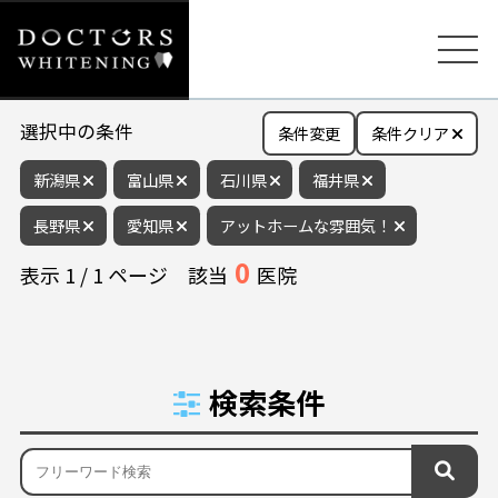
選択中の条件
条件変更
条件クリア
新潟県
富山県
石川県
福井県
長野県
愛知県
アットホームな雰囲気！
0
表示
1
/
1
ページ
該当
医院
検索条件