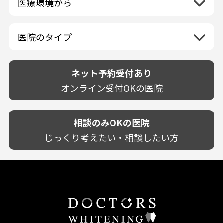
医療環境から
香川県
兵庫県
ホワイトニング専門医院
福岡県
広島県
歯が揺れる
岐阜県
海外
愛媛県
ネット予約受付あり
奈良県
ポリリントリートメント
佐賀県
山口県
親知らずが痛い
静岡県
再検索
ベトナム
高知県
完全予約制
和歌山県
再検索
カウンセリング日にホワイトニング施術
医院のタイプ
長崎県
歯の欠け・割れ・穴
愛知県
駐車場あり（有料）
OK
再検索
熊本県
設備に自信あり！
しみる・知覚過敏
駐車場あり（無料）
大分県
技術に自信あり！
歯茎からの出血
ネット予約受付あり
クレジットカード対応
宮崎県
幅広い悩みに対応！
歯茎が痩せる
再検索
駅近（徒歩5分以内）
オンライン受付OKの医院
鹿児島県
専門分野に特化！
歯茎の色が気になる
土日祝いずれか診療あり
沖縄県
審美・美容メニュー豊富！
噛み合わせ
20時以降も診療可能
カウンセリングを重視！
相談のみOKの医院
歯並び
個室あり
削らない治療を目指す！
歯ぎしり
じっくり考えたい・相談したい方
靴のままOK
歯を残す治療を目指す！
いびき
外国語対応
予防歯科を重視！
あごが痛い・口が開かない
キッズスペースあり
患者様の意見を重視！
しこり・いぼがある
保育士がいる
丁寧な治療計画！
歯の汚れ
不安の強いお子様対応
しっかり丁寧に説明！
歯の色が気になる
担当制
お子様対応が得意！
口臭