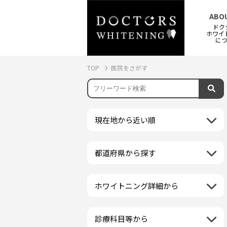
ABO
ドク
ホワイ
に
TOP
医院をさがす
現在地から近い順
都道府県から探す
北海道地方
再検索
北海道
東北地方
ホワイトニング詳細から
クリーニング・スケーリング
青森県
関東地方
PMTC・ポリッシング
岩手県
茨城県
診療科目等から
中部地方
デュアルホワイトニング
秋田県