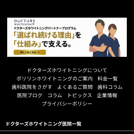
チーム医療制
お子様が喜ぶ医院！
ドライマウス
相談のみ可
怒らない・怖くない！
妊娠中の治療・検診
急患対応
予約が取りやすい！
セカンドオピニオンを受けたい
連携大学病院あり
お待たせしない！
テトラサイクリン変色歯
バリアフリー
遅い時間まで受付！
看護師がいる
衛生面に徹底注力！
介護福祉士がいる
再検索
アクセス抜群！
訪問診療対応
お子様からお年寄りまで！
におい対策に注力
ドクターズホワイトニングについて
アットホームな雰囲気！
女性医師勤務
ポリリンホワイトニングのご案内
料金一覧
おしゃれな内装が自慢！
オンライン診療対応
歯科医院をさがす
よくあるご質問
歯科コラム
自然光が明るい院内！
送迎あり
医院ブログ
コラム
トピックス
企業情報
メディア掲載多数！
歯科技工士がいる
プライバシーポリシー
チームワークが自慢！
コミュニケーション重視！
居心地の良い医院！
再検索
ドクターズホワイトニング医院一覧
社会貢献意識を持つ！