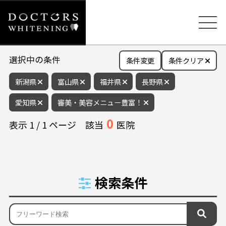
選択中の条件
条件変更
条件クリア
新潟県
富山県
福井県
長野県
愛知県
審美・美容メニュー豊富！
0
表示
1
/
1
ページ
該当
医院
検索条件