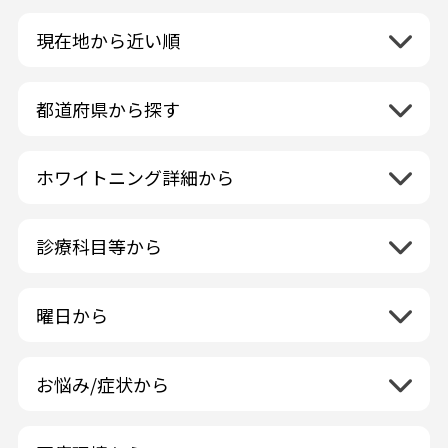
現在地から近い順
都道府県から探す
北海道地方
再検索
ホワイトニング詳細から
北海道
東北地方
クリーニング・スケーリング
青森県
関東地方
PMTC・ポリッシング
診療科目等から
岩手県
茨城県
デュアルホワイトニング
中部地方
一般歯科
秋田県
栃木県
ラミネートベニア
新潟県
小児歯科
福島県
近畿地方
曜日から
群馬県
マニキュア
富山県
矯正歯科
山形県
三重県
月曜日
火曜日
埼玉県
ウォーキングブリーチ
中国地方
石川県
歯科口腔外科
宮城県
滋賀県
水曜日
木曜日
千葉県
コース/回数券あり
お悩み/症状から
鳥取県
福井県
ホワイトニング専門歯科医院
四国地方
京都府
金曜日
土曜日
東京都
フリーパス
島根県
虫歯
山梨県
セルフホワイトニング専門店
徳島県
大阪府
日曜日
祝日
神奈川県
九州・沖縄地方
連続施術OK
岡山県
歯が抜けた
長野県
その他医療機関