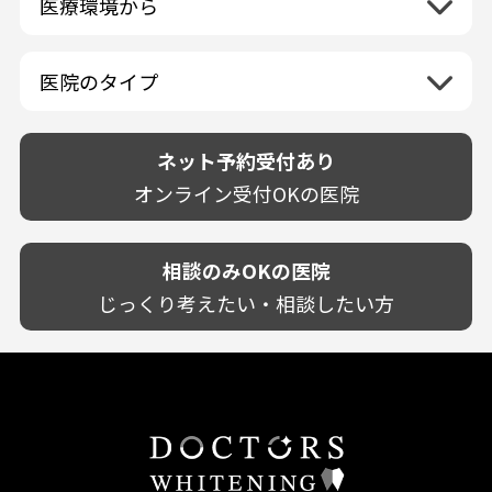
医療環境から
香川県
兵庫県
ホワイトニング専門医院
福岡県
広島県
歯が揺れる
岐阜県
海外
愛媛県
ネット予約受付あり
奈良県
ポリリントリートメント
佐賀県
山口県
親知らずが痛い
静岡県
再検索
ベトナム
高知県
完全予約制
和歌山県
再検索
カウンセリング日にホワイトニング施術
医院のタイプ
長崎県
歯の欠け・割れ・穴
愛知県
駐車場あり（有料）
OK
再検索
熊本県
設備に自信あり！
しみる・知覚過敏
駐車場あり（無料）
大分県
技術に自信あり！
歯茎からの出血
ネット予約受付あり
クレジットカード対応
宮崎県
幅広い悩みに対応！
歯茎が痩せる
再検索
駅近（徒歩5分以内）
オンライン受付OKの医院
鹿児島県
専門分野に特化！
歯茎の色が気になる
土日祝いずれか診療あり
沖縄県
審美・美容メニュー豊富！
噛み合わせ
20時以降も診療可能
カウンセリングを重視！
相談のみOKの医院
歯並び
個室あり
削らない治療を目指す！
歯ぎしり
じっくり考えたい・相談したい方
靴のままOK
歯を残す治療を目指す！
いびき
外国語対応
予防歯科を重視！
あごが痛い・口が開かない
キッズスペースあり
患者様の意見を重視！
しこり・いぼがある
保育士がいる
丁寧な治療計画！
歯の汚れ
不安の強いお子様対応
しっかり丁寧に説明！
歯の色が気になる
担当制
お子様対応が得意！
口臭