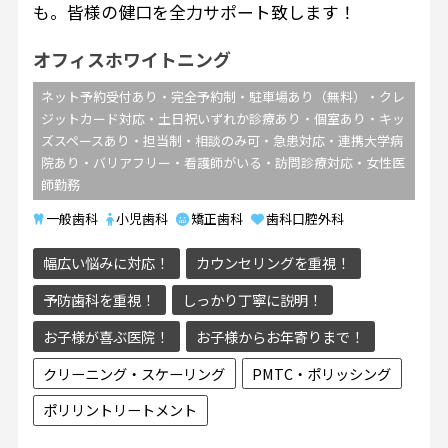
も。皆様の健口を全力サポート致します！
オフィスホワイトニング
ネット予約受付あり・完全予約制・駐車場あり（無料）・クレ
ジットカード対応・土日祝いずれか診療あり・個室あり・キッ
ズスペースあり・担当制・相談のみ可・急患対応・連携大学病
院あり・バリアフリー・看護師がいる・訪問診療対応・女性医
師勤務
一般歯科
小児歯科
矯正歯科
歯科口腔外科
幅広い悩みに対応！
カウンセリングを重視！
予防歯科を重視！
しっかり丁寧に説明！
お子様が喜ぶ医院！
お子様からお年寄りまで！
クリーニング・スケーリング
PMTC・ポリッシング
ポリリントリートメント