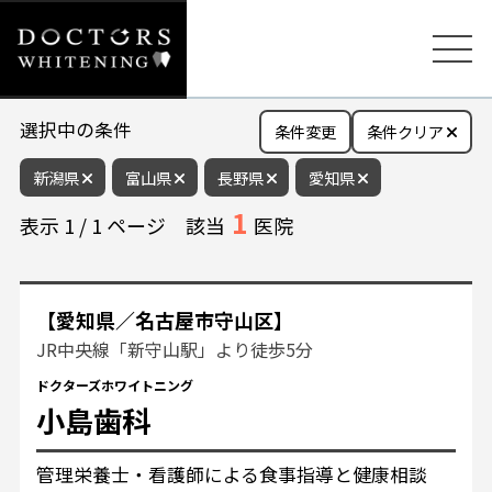
選択中の条件
条件変更
条件クリア
新潟県
富山県
長野県
愛知県
1
表示
1
/
1
ページ
該当
医院
【愛知県／名古屋市守山区】
JR中央線「新守山駅」より徒歩5分
ドクターズホワイトニング
小島歯科
管理栄養士・看護師による食事指導と健康相談