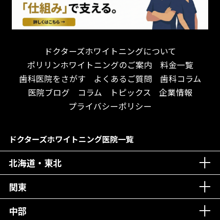
遅い時間まで受付！
看護師がいる
衛生面に徹底注力！
介護福祉士がいる
再検索
アクセス抜群！
訪問診療対応
お子様からお年寄りまで！
におい対策に注力
ドクターズホワイトニングについて
アットホームな雰囲気！
女性医師勤務
ポリリンホワイトニングのご案内
料金一覧
おしゃれな内装が自慢！
オンライン診療対応
歯科医院をさがす
よくあるご質問
歯科コラム
自然光が明るい院内！
送迎あり
医院ブログ
コラム
トピックス
企業情報
メディア掲載多数！
歯科技工士がいる
プライバシーポリシー
チームワークが自慢！
コミュニケーション重視！
居心地の良い医院！
再検索
ドクターズホワイトニング医院一覧
社会貢献意識を持つ！
北海道・東北
老舗クリニック！
丁寧な接客接遇！
関東
中部
再検索