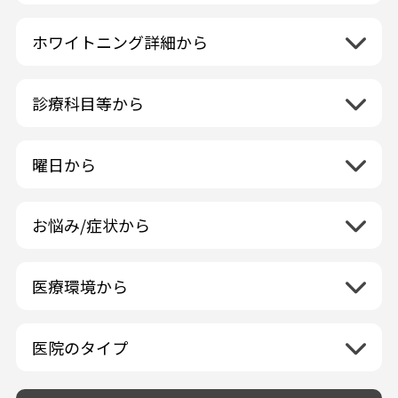
北海道地方
再検索
ホワイトニング詳細から
北海道
東北地方
クリーニング・スケーリング
青森県
関東地方
PMTC・ポリッシング
診療科目等から
岩手県
茨城県
デュアルホワイトニング
中部地方
一般歯科
秋田県
栃木県
ラミネートベニア
新潟県
小児歯科
福島県
近畿地方
曜日から
群馬県
マニキュア
富山県
矯正歯科
山形県
三重県
月曜日
火曜日
埼玉県
ウォーキングブリーチ
中国地方
石川県
歯科口腔外科
宮城県
滋賀県
水曜日
木曜日
千葉県
コース/回数券あり
お悩み/症状から
鳥取県
福井県
ホワイトニング専門歯科医院
四国地方
京都府
金曜日
土曜日
東京都
フリーパス
島根県
虫歯
山梨県
セルフホワイトニング専門店
徳島県
大阪府
日曜日
祝日
神奈川県
九州・沖縄地方
連続施術OK
岡山県
歯が抜けた
長野県
その他医療機関
医療環境から
香川県
兵庫県
ホワイトニング専門医院
福岡県
広島県
歯が揺れる
岐阜県
海外
愛媛県
ネット予約受付あり
奈良県
ポリリントリートメント
佐賀県
山口県
親知らずが痛い
静岡県
再検索
ベトナム
高知県
完全予約制
和歌山県
再検索
カウンセリング日にホワイトニング施術
医院のタイプ
長崎県
歯の欠け・割れ・穴
愛知県
駐車場あり（有料）
OK
再検索
熊本県
設備に自信あり！
しみる・知覚過敏
駐車場あり（無料）
大分県