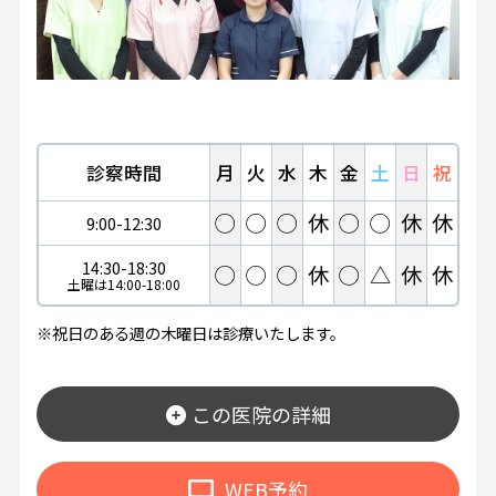
診察時間
月
火
水
木
金
土
日
祝
◯
◯
◯
休
◯
◯
休
休
9:00-12:30
14:30-18:30
◯
◯
◯
休
◯
△
休
休
土曜は14:00-18:00
※祝日のある週の木曜日は診療いたします。
この医院の詳細
WEB予約