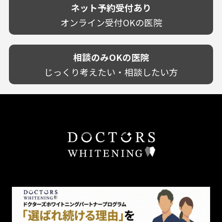
技術に自信あり！
歯茎からの出血
ネット予約受付あり
クレジットカード対応
宮崎県
幅広い悩みに対応！
歯茎が痩せる
再検索
駅近（徒歩5分以内）
オンライン受付OKの医院
鹿児島県
専門分野に特化！
歯茎の色が気になる
土日祝いずれか診療あり
沖縄県
審美・美容メニュー豊富！
噛み合わせ
20時以降も診療可能
カウンセリングを重視！
相談のみOKの医院
歯並び
個室あり
削らない治療を目指す！
歯ぎしり
じっくり考えたい・相談したい方
靴のままOK
歯を残す治療を目指す！
いびき
外国語対応
予防歯科を重視！
あごが痛い・口が開かない
キッズスペースあり
患者様の意見を重視！
しこり・いぼがある
保育士がいる
丁寧な治療計画！
歯の汚れ
不安の強いお子様対応
しっかり丁寧に説明！
歯の色が気になる
担当制
お子様対応が得意！
口臭
チーム医療制
お子様が喜ぶ医院！
ドライマウス
相談のみ可
怒らない・怖くない！
妊娠中の治療・検診
急患対応
予約が取りやすい！
セカンドオピニオンを受けたい
連携大学病院あり
お待たせしない！
テトラサイクリン変色歯
バリアフリー