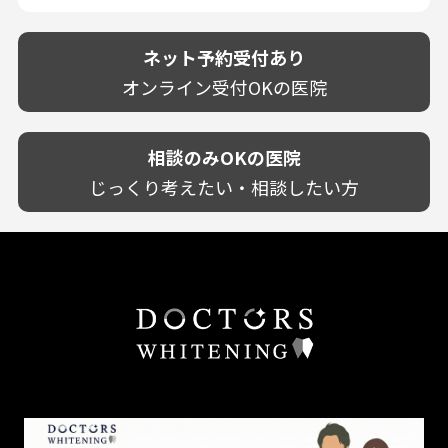
駐車場あり（有料）
OK
再検索
熊本県
設備に自信あり！
しみる・知覚過敏
駐車場あり（無料）
大分県
技術に自信あり！
歯茎からの出血
ネット予約受付あり
クレジットカード対応
宮崎県
幅広い悩みに対応！
歯茎が痩せる
再検索
駅近（徒歩5分以内）
オンライン受付OKの医院
鹿児島県
専門分野に特化！
歯茎の色が気になる
土日祝いずれか診療あり
沖縄県
審美・美容メニュー豊富！
噛み合わせ
20時以降も診療可能
カウンセリングを重視！
相談のみOKの医院
歯並び
個室あり
削らない治療を目指す！
歯ぎしり
じっくり考えたい・相談したい方
靴のままOK
歯を残す治療を目指す！
いびき
外国語対応
予防歯科を重視！
あごが痛い・口が開かない
キッズスペースあり
患者様の意見を重視！
しこり・いぼがある
保育士がいる
丁寧な治療計画！
歯の汚れ
不安の強いお子様対応
しっかり丁寧に説明！
歯の色が気になる
担当制
お子様対応が得意！
口臭
チーム医療制
お子様が喜ぶ医院！
ドライマウス
相談のみ可
怒らない・怖くない！
妊娠中の治療・検診
急患対応
予約が取りやすい！
セカンドオピニオンを受けたい