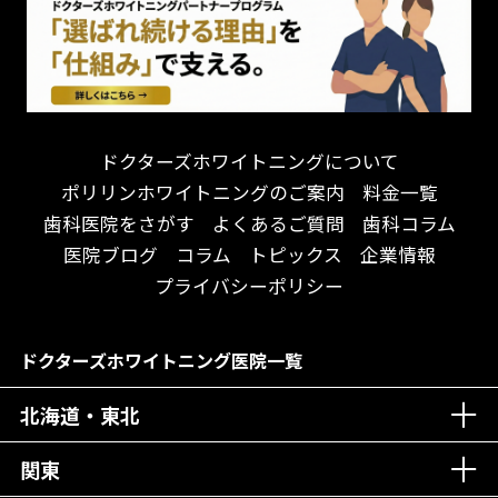
連携大学病院あり
お待たせしない！
テトラサイクリン変色歯
バリアフリー
遅い時間まで受付！
看護師がいる
衛生面に徹底注力！
介護福祉士がいる
再検索
アクセス抜群！
訪問診療対応
お子様からお年寄りまで！
におい対策に注力
ドクターズホワイトニングについて
アットホームな雰囲気！
女性医師勤務
ポリリンホワイトニングのご案内
料金一覧
おしゃれな内装が自慢！
オンライン診療対応
歯科医院をさがす
よくあるご質問
歯科コラム
自然光が明るい院内！
送迎あり
医院ブログ
コラム
トピックス
企業情報
メディア掲載多数！
歯科技工士がいる
プライバシーポリシー
チームワークが自慢！
コミュニケーション重視！
居心地の良い医院！
再検索
ドクターズホワイトニング医院一覧
社会貢献意識を持つ！
北海道・東北
老舗クリニック！
丁寧な接客接遇！
関東