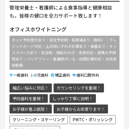
管理栄養士・看護師による食事指導と健康相談
も。皆様の健口を全力サポート致します！
オフィスホワイトニング
ネット予約受付あり・完全予約制・駐車場あり（無料）・クレ
ジットカード対応・土日祝いずれか診療あり・個室あり・キッ
ズスペースあり・担当制・相談のみ可・急患対応・連携大学病
院あり・バリアフリー・看護師がいる・訪問診療対応・女性医
師勤務
一般歯科
小児歯科
矯正歯科
歯科口腔外科
幅広い悩みに対応！
カウンセリングを重視！
予防歯科を重視！
しっかり丁寧に説明！
お子様が喜ぶ医院！
お子様からお年寄りまで！
クリーニング・スケーリング
PMTC・ポリッシング