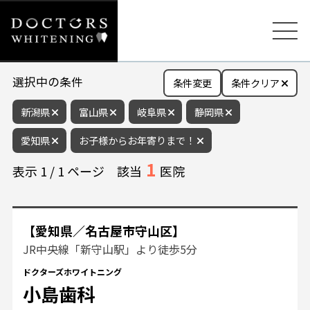
選択中の条件
条件変更
条件クリア
新潟県
富山県
岐阜県
静岡県
愛知県
お子様からお年寄りまで！
1
表示
1
/
1
ページ
該当
医院
【愛知県／名古屋市守山区】
JR中央線「新守山駅」より徒歩5分
ドクターズホワイトニング
小島歯科