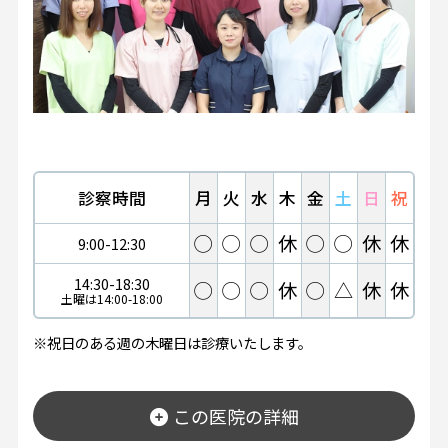
診察時間
月
火
水
木
金
土
日
祝
◯
◯
◯
休
◯
◯
休
休
9:00-12:30
14:30-18:30
◯
◯
◯
休
◯
△
休
休
土曜は14:00-18:00
※祝日のある週の木曜日は診療いたします。
この医院の詳細