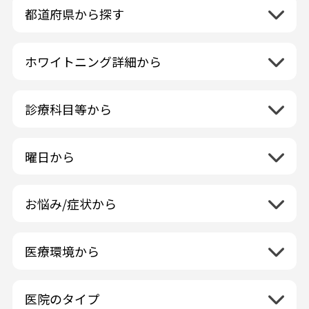
都道府県から探す
北海道地方
再検索
ホワイトニング詳細から
北海道
東北地方
クリーニング・スケーリング
青森県
関東地方
PMTC・ポリッシング
診療科目等から
岩手県
茨城県
デュアルホワイトニング
中部地方
一般歯科
秋田県
栃木県
ラミネートベニア
新潟県
小児歯科
福島県
近畿地方
曜日から
群馬県
マニキュア
富山県
矯正歯科
山形県
三重県
月曜日
火曜日
埼玉県
ウォーキングブリーチ
中国地方
石川県
歯科口腔外科
宮城県
滋賀県
水曜日
木曜日
千葉県
コース/回数券あり
お悩み/症状から
鳥取県
福井県
ホワイトニング専門歯科医院
四国地方
京都府
金曜日
土曜日
東京都
フリーパス
島根県
虫歯
山梨県
セルフホワイトニング専門店
徳島県
大阪府
日曜日
祝日
神奈川県
九州・沖縄地方
連続施術OK
岡山県
歯が抜けた
長野県
その他医療機関
医療環境から
香川県
兵庫県
ホワイトニング専門医院
福岡県
広島県
歯が揺れる
岐阜県
海外
愛媛県
ネット予約受付あり
奈良県
ポリリントリートメント
佐賀県
山口県
親知らずが痛い
静岡県
再検索
ベトナム
高知県
完全予約制
和歌山県
再検索
カウンセリング日にホワイトニング施術
医院のタイプ
長崎県
歯の欠け・割れ・穴
愛知県