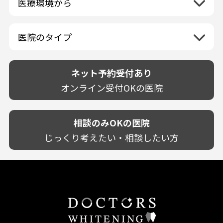
医療環境から
香川県
兵庫県
ホワイトニング専門医院
福岡県
広島県
歯が揺れる
岐阜県
海外
愛媛県
ネット予約受付あり
奈良県
ポリリントリートメント
佐賀県
山口県
親知らずが痛い
静岡県
再検索
ベトナム
高知県
完全予約制
和歌山県
再検索
カウンセリング日にホワイトニング施術
医院のタイプ
長崎県
歯の欠け・割れ・穴
愛知県
駐車場あり（有料）
OK
再検索
熊本県
設備に自信あり！
しみる・知覚過敏
駐車場あり（無料）
大分県
技術に自信あり！
歯茎からの出血
ネット予約受付あり
クレジットカード対応
宮崎県
幅広い悩みに対応！
歯茎が痩せる
再検索
駅近（徒歩5分以内）
オンライン受付OKの医院
鹿児島県
専門分野に特化！
歯茎の色が気になる
土日祝いずれか診療あり
沖縄県
審美・美容メニュー豊富！
噛み合わせ
20時以降も診療可能
カウンセリングを重視！
相談のみOKの医院
歯並び
個室あり
削らない治療を目指す！
歯ぎしり
じっくり考えたい・相談したい方
靴のままOK
歯を残す治療を目指す！
いびき
外国語対応
予防歯科を重視！
あごが痛い・口が開かない
キッズスペースあり
患者様の意見を重視！
しこり・いぼがある
保育士がいる
丁寧な治療計画！
歯の汚れ
不安の強いお子様対応
しっかり丁寧に説明！
歯の色が気になる
担当制
お子様対応が得意！
口臭