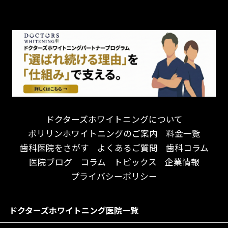
チーム医療制
お子様が喜ぶ医院！
ドライマウス
相談のみ可
怒らない・怖くない！
妊娠中の治療・検診
急患対応
予約が取りやすい！
セカンドオピニオンを受けたい
連携大学病院あり
お待たせしない！
テトラサイクリン変色歯
バリアフリー
遅い時間まで受付！
看護師がいる
衛生面に徹底注力！
介護福祉士がいる
再検索
アクセス抜群！
訪問診療対応
お子様からお年寄りまで！
におい対策に注力
ドクターズホワイトニングについて
アットホームな雰囲気！
女性医師勤務
ポリリンホワイトニングのご案内
料金一覧
おしゃれな内装が自慢！
オンライン診療対応
歯科医院をさがす
よくあるご質問
歯科コラム
自然光が明るい院内！
送迎あり
医院ブログ
コラム
トピックス
企業情報
メディア掲載多数！
歯科技工士がいる
プライバシーポリシー
チームワークが自慢！
コミュニケーション重視！
居心地の良い医院！
再検索
ドクターズホワイトニング医院一覧
社会貢献意識を持つ！