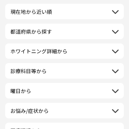
現在地から近い順
都道府県から探す
北海道地方
再検索
ホワイトニング詳細から
北海道
東北地方
クリーニング・スケーリング
青森県
関東地方
PMTC・ポリッシング
診療科目等から
岩手県
茨城県
デュアルホワイトニング
中部地方
一般歯科
秋田県
栃木県
ラミネートベニア
新潟県
小児歯科
福島県
近畿地方
曜日から
群馬県
マニキュア
富山県
矯正歯科
山形県
三重県
月曜日
火曜日
埼玉県
ウォーキングブリーチ
中国地方
石川県
歯科口腔外科
宮城県
滋賀県
水曜日
木曜日
千葉県
コース/回数券あり
お悩み/症状から
鳥取県
福井県
ホワイトニング専門歯科医院
四国地方
京都府
金曜日
土曜日
東京都
フリーパス
島根県
虫歯
山梨県
セルフホワイトニング専門店
徳島県
大阪府
日曜日
祝日
神奈川県
九州・沖縄地方
連続施術OK
岡山県
歯が抜けた
長野県
その他医療機関