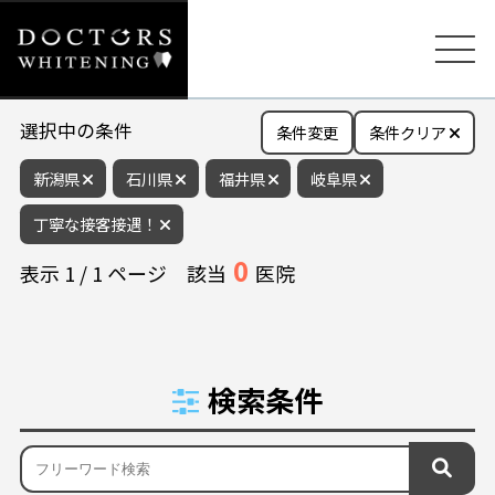
選択中の条件
条件変更
条件クリア
新潟県
石川県
福井県
岐阜県
丁寧な接客接遇！
0
表示
1
/
1
ページ
該当
医院
検索条件