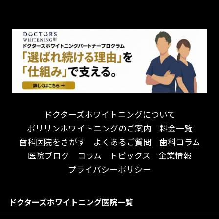
チーム医療制
お子様が喜ぶ医院！
ドライマウス
相談のみ可
怒らない・怖くない！
妊娠中の治療・検診
急患対応
予約が取りやすい！
セカンドオピニオンを受けたい
連携大学病院あり
お待たせしない！
テトラサイクリン変色歯
バリアフリー
遅い時間まで受付！
看護師がいる
衛生面に徹底注力！
介護福祉士がいる
再検索
アクセス抜群！
訪問診療対応
お子様からお年寄りまで！
におい対策に注力
ドクターズホワイトニングについて
アットホームな雰囲気！
女性医師勤務
ポリリンホワイトニングのご案内
料金一覧
おしゃれな内装が自慢！
オンライン診療対応
歯科医院をさがす
よくあるご質問
歯科コラム
自然光が明るい院内！
送迎あり
医院ブログ
コラム
トピックス
企業情報
メディア掲載多数！
歯科技工士がいる
プライバシーポリシー
チームワークが自慢！
コミュニケーション重視！
居心地の良い医院！
再検索
ドクターズホワイトニング医院一覧
社会貢献意識を持つ！