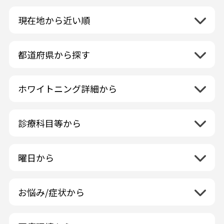
現在地から近い順
都道府県から探す
北海道地方
再検索
ホワイトニング詳細から
北海道
東北地方
クリーニング・スケーリング
青森県
関東地方
PMTC・ポリッシング
診療科目等から
岩手県
茨城県
デュアルホワイトニング
中部地方
一般歯科
秋田県
栃木県
ラミネートベニア
新潟県
小児歯科
福島県
近畿地方
曜日から
群馬県
マニキュア
富山県
矯正歯科
山形県
三重県
月曜日
火曜日
埼玉県
ウォーキングブリーチ
中国地方
石川県
歯科口腔外科
宮城県
滋賀県
水曜日
木曜日
千葉県
コース/回数券あり
お悩み/症状から
鳥取県
福井県
ホワイトニング専門歯科医院
四国地方
京都府
金曜日
土曜日
東京都
フリーパス
島根県
虫歯
山梨県
セルフホワイトニング専門店
徳島県
大阪府
日曜日
祝日
神奈川県
九州・沖縄地方
連続施術OK
岡山県
歯が抜けた
長野県
その他医療機関