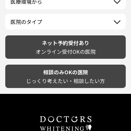
医療環境から
香川県
兵庫県
ホワイトニング専門医院
福岡県
広島県
歯が揺れる
岐阜県
海外
愛媛県
ネット予約受付あり
奈良県
ポリリントリートメント
佐賀県
山口県
親知らずが痛い
静岡県
再検索
ベトナム
高知県
完全予約制
和歌山県
再検索
カウンセリング日にホワイトニング施術
医院のタイプ
長崎県
歯の欠け・割れ・穴
愛知県
駐車場あり（有料）
OK
再検索
熊本県
設備に自信あり！
しみる・知覚過敏
駐車場あり（無料）
大分県
技術に自信あり！
歯茎からの出血
ネット予約受付あり
クレジットカード対応
宮崎県
幅広い悩みに対応！
歯茎が痩せる
再検索
駅近（徒歩5分以内）
オンライン受付OKの医院
鹿児島県
専門分野に特化！
歯茎の色が気になる
土日祝いずれか診療あり
沖縄県
審美・美容メニュー豊富！
噛み合わせ
20時以降も診療可能
カウンセリングを重視！
相談のみOKの医院
歯並び
個室あり
削らない治療を目指す！
歯ぎしり
じっくり考えたい・相談したい方
靴のままOK
歯を残す治療を目指す！
いびき
外国語対応
予防歯科を重視！
あごが痛い・口が開かない
キッズスペースあり
患者様の意見を重視！
しこり・いぼがある
保育士がいる
丁寧な治療計画！
歯の汚れ
不安の強いお子様対応
しっかり丁寧に説明！
歯の色が気になる
担当制
お子様対応が得意！
口臭