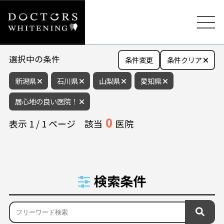
選択中の条件
条件変更
条件クリア
新潟県
石川県
山梨県
愛知県
居心地の良い医院！
0
表示
1
/
1
ページ
該当
医院
検索条件