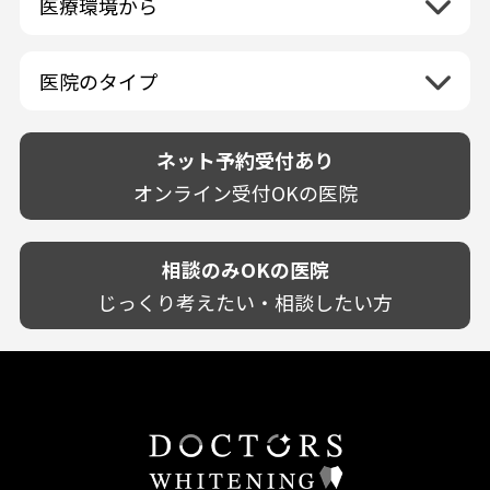
医療環境から
香川県
兵庫県
ホワイトニング専門医院
福岡県
広島県
歯が揺れる
岐阜県
海外
愛媛県
ネット予約受付あり
奈良県
ポリリントリートメント
佐賀県
山口県
親知らずが痛い
静岡県
再検索
ベトナム
高知県
完全予約制
和歌山県
再検索
カウンセリング日にホワイトニング施術
医院のタイプ
長崎県
歯の欠け・割れ・穴
愛知県
駐車場あり（有料）
OK
再検索
熊本県
設備に自信あり！
しみる・知覚過敏
駐車場あり（無料）
大分県
技術に自信あり！
歯茎からの出血
ネット予約受付あり
クレジットカード対応
宮崎県
幅広い悩みに対応！
歯茎が痩せる
再検索
駅近（徒歩5分以内）
オンライン受付OKの医院
鹿児島県
専門分野に特化！
歯茎の色が気になる
土日祝いずれか診療あり
沖縄県
審美・美容メニュー豊富！
噛み合わせ
20時以降も診療可能
カウンセリングを重視！
相談のみOKの医院
歯並び
個室あり
削らない治療を目指す！
歯ぎしり
じっくり考えたい・相談したい方
靴のままOK
歯を残す治療を目指す！
いびき
外国語対応
予防歯科を重視！
あごが痛い・口が開かない
キッズスペースあり
患者様の意見を重視！
しこり・いぼがある
保育士がいる
丁寧な治療計画！
歯の汚れ
不安の強いお子様対応
しっかり丁寧に説明！
歯の色が気になる
担当制
お子様対応が得意！
口臭