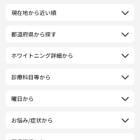
現在地から近い順
都道府県から探す
北海道地方
再検索
ホワイトニング詳細から
北海道
東北地方
クリーニング・スケーリング
青森県
関東地方
PMTC・ポリッシング
診療科目等から
岩手県
茨城県
デュアルホワイトニング
中部地方
一般歯科
秋田県
栃木県
ラミネートベニア
新潟県
小児歯科
福島県
近畿地方
曜日から
群馬県
マニキュア
富山県
矯正歯科
山形県
三重県
月曜日
火曜日
埼玉県
ウォーキングブリーチ
中国地方
石川県
歯科口腔外科
宮城県
滋賀県
水曜日
木曜日
千葉県
コース/回数券あり
お悩み/症状から
鳥取県
福井県
ホワイトニング専門歯科医院
四国地方
京都府
金曜日
土曜日
東京都
フリーパス
島根県
虫歯
山梨県
セルフホワイトニング専門店
徳島県
大阪府
日曜日
祝日
神奈川県
九州・沖縄地方
連続施術OK
岡山県
歯が抜けた
長野県
その他医療機関