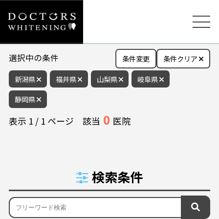
選択中の条件
条件変更
条件クリア
新潟県
福井県
山梨県
岐阜県
静岡県
0
表示
1
/
1
ページ
該当
医院
検索条件