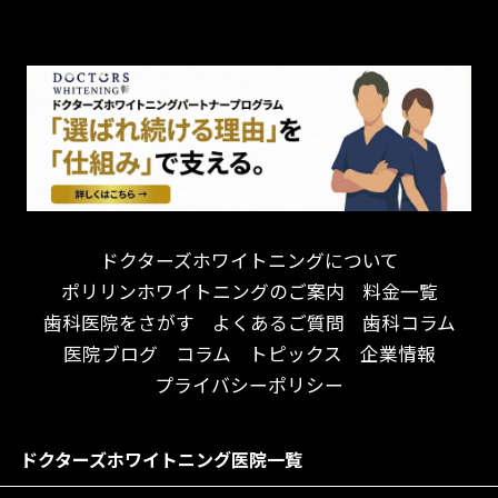
チーム医療制
お子様が喜ぶ医院！
ドライマウス
相談のみ可
怒らない・怖くない！
妊娠中の治療・検診
急患対応
予約が取りやすい！
セカンドオピニオンを受けたい
連携大学病院あり
お待たせしない！
テトラサイクリン変色歯
バリアフリー
遅い時間まで受付！
看護師がいる
衛生面に徹底注力！
介護福祉士がいる
再検索
アクセス抜群！
訪問診療対応
お子様からお年寄りまで！
におい対策に注力
ドクターズホワイトニングについて
アットホームな雰囲気！
女性医師勤務
ポリリンホワイトニングのご案内
料金一覧
おしゃれな内装が自慢！
オンライン診療対応
歯科医院をさがす
よくあるご質問
歯科コラム
自然光が明るい院内！
送迎あり
医院ブログ
コラム
トピックス
企業情報
メディア掲載多数！
歯科技工士がいる
プライバシーポリシー
チームワークが自慢！
コミュニケーション重視！
居心地の良い医院！
再検索
ドクターズホワイトニング医院一覧
社会貢献意識を持つ！