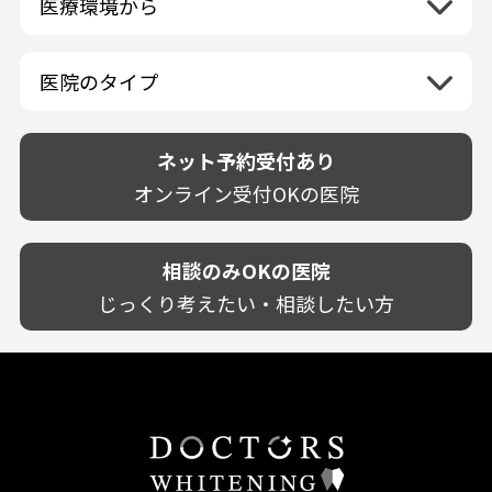
医療環境から
香川県
兵庫県
ホワイトニング専門医院
福岡県
広島県
歯が揺れる
岐阜県
海外
愛媛県
ネット予約受付あり
奈良県
ポリリントリートメント
佐賀県
山口県
親知らずが痛い
静岡県
再検索
ベトナム
高知県
完全予約制
和歌山県
再検索
カウンセリング日にホワイトニング施術
医院のタイプ
長崎県
歯の欠け・割れ・穴
愛知県
駐車場あり（有料）
OK
再検索
熊本県
設備に自信あり！
しみる・知覚過敏
駐車場あり（無料）
大分県
技術に自信あり！
歯茎からの出血
ネット予約受付あり
クレジットカード対応
宮崎県
幅広い悩みに対応！
歯茎が痩せる
再検索
駅近（徒歩5分以内）
オンライン受付OKの医院
鹿児島県
専門分野に特化！
歯茎の色が気になる
土日祝いずれか診療あり
沖縄県
審美・美容メニュー豊富！
噛み合わせ
20時以降も診療可能
カウンセリングを重視！
相談のみOKの医院
歯並び
個室あり
削らない治療を目指す！
歯ぎしり
じっくり考えたい・相談したい方
靴のままOK
歯を残す治療を目指す！
いびき
外国語対応
予防歯科を重視！
あごが痛い・口が開かない
キッズスペースあり
患者様の意見を重視！
しこり・いぼがある
保育士がいる
丁寧な治療計画！
歯の汚れ
不安の強いお子様対応
しっかり丁寧に説明！
歯の色が気になる
担当制
お子様対応が得意！
口臭