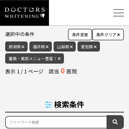
選択中の条件
条件変更
条件クリア
新潟県
福井県
山梨県
愛知県
審美・美容メニュー豊富！
0
表示
1
/
1
ページ
該当
医院
検索条件