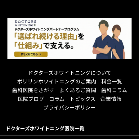
チーム医療制
お子様が喜ぶ医院！
ドライマウス
相談のみ可
怒らない・怖くない！
妊娠中の治療・検診
急患対応
予約が取りやすい！
セカンドオピニオンを受けたい
連携大学病院あり
お待たせしない！
テトラサイクリン変色歯
バリアフリー
遅い時間まで受付！
看護師がいる
衛生面に徹底注力！
介護福祉士がいる
再検索
アクセス抜群！
訪問診療対応
お子様からお年寄りまで！
におい対策に注力
ドクターズホワイトニングについて
アットホームな雰囲気！
女性医師勤務
ポリリンホワイトニングのご案内
料金一覧
おしゃれな内装が自慢！
オンライン診療対応
歯科医院をさがす
よくあるご質問
歯科コラム
自然光が明るい院内！
送迎あり
医院ブログ
コラム
トピックス
企業情報
メディア掲載多数！
歯科技工士がいる
プライバシーポリシー
チームワークが自慢！
コミュニケーション重視！
居心地の良い医院！
再検索
ドクターズホワイトニング医院一覧
社会貢献意識を持つ！