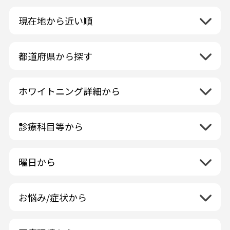
現在地から近い順
都道府県から探す
北海道地方
再検索
ホワイトニング詳細から
北海道
東北地方
クリーニング・スケーリング
青森県
関東地方
PMTC・ポリッシング
診療科目等から
岩手県
茨城県
デュアルホワイトニング
中部地方
一般歯科
秋田県
栃木県
ラミネートベニア
新潟県
小児歯科
福島県
近畿地方
曜日から
群馬県
マニキュア
富山県
矯正歯科
山形県
三重県
月曜日
火曜日
埼玉県
ウォーキングブリーチ
中国地方
石川県
歯科口腔外科
宮城県
滋賀県
水曜日
木曜日
千葉県
コース/回数券あり
お悩み/症状から
鳥取県
福井県
ホワイトニング専門歯科医院
四国地方
京都府
金曜日
土曜日
東京都
フリーパス
島根県
虫歯
山梨県
セルフホワイトニング専門店
徳島県
大阪府
日曜日
祝日
神奈川県
九州・沖縄地方
連続施術OK
岡山県
歯が抜けた
長野県
その他医療機関