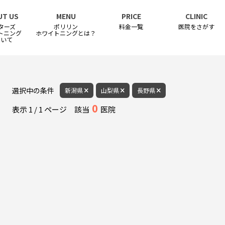
UT US
MENU
PRICE
CLINIC
ターズ
ポリリン
料金一覧
医院をさがす
トニング
ホワイトニングとは？
ついて
選択中の条件
新潟県
山梨県
長野県
0
表示
1
/
1
ページ
該当
医院