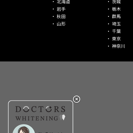
北海道
茨城
社会貢献意識を持つ！
岩手
栃木
老舗クリニック！
秋田
群馬
丁寧な接客接遇！
山形
埼玉
千葉
再検索
東京
神奈川
✕