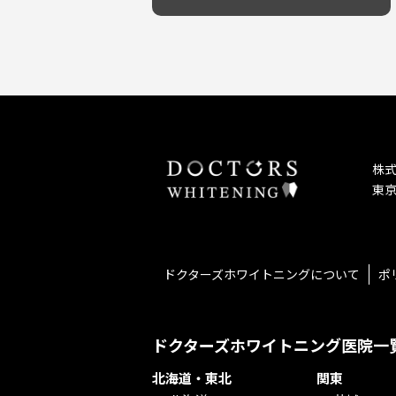
予防歯科を重視！
キッズスペースあり
しこり・いぼがある
患者様の意見を重視！
保育士がいる
歯の汚れ
丁寧な治療計画！
不安の強いお子様対応
歯の色が気になる
しっかり丁寧に説明！
担当制
口臭
お子様対応が得意！
チーム医療制
ドライマウス
お子様が喜ぶ医院！
相談のみ可
妊娠中の治療・検診
怒らない・怖くない！
急患対応
セカンドオピニオンを受けたい
予約が取りやすい！
連携大学病院あり
テトラサイクリン変色歯
お待たせしない！
バリアフリー
株
遅い時間まで受付！
看護師がいる
東京
再検索
衛生面に徹底注力！
介護福祉士がいる
アクセス抜群！
訪問診療対応
お子様からお年寄りまで！
におい対策に注力
アットホームな雰囲気！
女性医師勤務
ドクターズホワイトニングについて
ポ
おしゃれな内装が自慢！
オンライン診療対応
自然光が明るい院内！
送迎あり
メディア掲載多数！
歯科技工士がいる
ドクターズホワイトニング医院一
チームワークが自慢！
コミュニケーション重視！
北海道・東北
関東
再検索
居心地の良い医院！