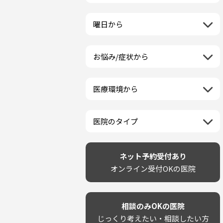
栃木県
一般歯科
ラミネートベニア
新潟県
福島県
近畿地方
群馬県
小児歯科
マニキュア
富山県
山形県
三重県
曜日から
埼玉県
中国地方
矯正歯科
ウォーキングブリーチ
石川県
宮城県
滋賀県
千葉県
月曜日
歯科口腔外科
コース/回数券あり
鳥取県
福井県
四国地方
京都府
東京都
火曜日
ホワイトニング専門歯科医院
フリーパス
島根県
山梨県
お悩み/症状から
徳島県
大阪府
神奈川県
水曜日
九州・沖縄地方
セルフホワイトニング専門店
連続施術OK
岡山県
長野県
虫歯
香川県
兵庫県
木曜日
その他医療機関
福岡県
ホワイトニング専門医院
広島県
岐阜県
海外
歯が抜けた
愛媛県
奈良県
金曜日
佐賀県
ポリリントリートメント
山口県
静岡県
医療環境から
ベトナム
歯が揺れる
高知県
和歌山県
土曜日
長崎県
カウンセリング日にホワイトニ
愛知県
ネット予約受付あり
再検索
親知らずが痛い
日曜日
再検索
熊本県
ング施術OK
完全予約制
歯の欠け・割れ・穴
祝日
大分県
医院のタイプ
駐車場あり（有料）
しみる・知覚過敏
宮崎県
設備に自信あり！
駐車場あり（無料）
歯茎からの出血
再検索
鹿児島県
技術に自信あり！
再検索
クレジットカード対応
歯茎が痩せる
沖縄県
幅広い悩みに対応！
ネット予約受付あり
駅近（徒歩5分以内）
歯茎の色が気になる
専門分野に特化！
オンライン受付OKの医院
土日祝いずれか診療あり
噛み合わせ
審美・美容メニュー豊富！
20時以降も診療可能
歯並び
カウンセリングを重視！
個室あり
歯ぎしり
削らない治療を目指す！
靴のままOK
いびき
相談のみOKの医院
歯を残す治療を目指す！
外国語対応
あごが痛い・口が開かない
じっくり考えたい・相談したい方