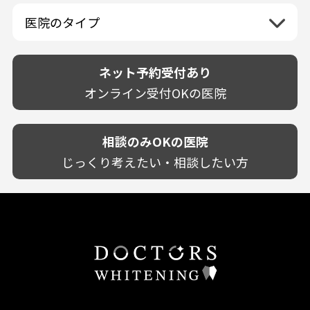
佐賀県
山口県
親知らずが痛い
静岡県
再検索
ベトナム
高知県
完全予約制
和歌山県
再検索
カウンセリング日にホワイトニング施術
医院のタイプ
長崎県
歯の欠け・割れ・穴
愛知県
駐車場あり（有料）
OK
再検索
熊本県
設備に自信あり！
しみる・知覚過敏
駐車場あり（無料）
大分県
技術に自信あり！
歯茎からの出血
ネット予約受付あり
クレジットカード対応
宮崎県
幅広い悩みに対応！
歯茎が痩せる
再検索
駅近（徒歩5分以内）
オンライン受付OKの医院
鹿児島県
専門分野に特化！
歯茎の色が気になる
土日祝いずれか診療あり
沖縄県
審美・美容メニュー豊富！
噛み合わせ
20時以降も診療可能
カウンセリングを重視！
相談のみOKの医院
歯並び
個室あり
削らない治療を目指す！
歯ぎしり
じっくり考えたい・相談したい方
靴のままOK
歯を残す治療を目指す！
いびき
外国語対応
予防歯科を重視！
あごが痛い・口が開かない
キッズスペースあり
患者様の意見を重視！
しこり・いぼがある
保育士がいる
丁寧な治療計画！
歯の汚れ
不安の強いお子様対応
しっかり丁寧に説明！
歯の色が気になる
担当制
お子様対応が得意！
口臭
チーム医療制
お子様が喜ぶ医院！
ドライマウス
相談のみ可