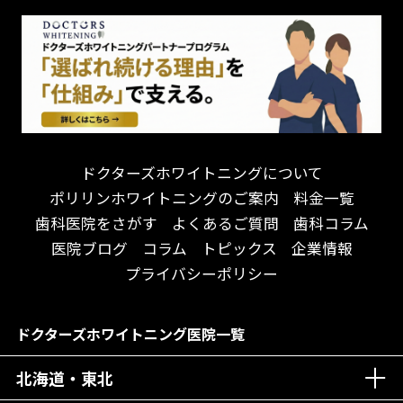
怒らない・怖くない！
妊娠中の治療・検診
急患対応
予約が取りやすい！
セカンドオピニオンを受けたい
連携大学病院あり
お待たせしない！
テトラサイクリン変色歯
バリアフリー
遅い時間まで受付！
看護師がいる
衛生面に徹底注力！
介護福祉士がいる
再検索
アクセス抜群！
訪問診療対応
お子様からお年寄りまで！
におい対策に注力
ドクターズホワイトニングについて
アットホームな雰囲気！
女性医師勤務
ポリリンホワイトニングのご案内
料金一覧
おしゃれな内装が自慢！
オンライン診療対応
歯科医院をさがす
よくあるご質問
歯科コラム
自然光が明るい院内！
送迎あり
医院ブログ
コラム
トピックス
企業情報
メディア掲載多数！
歯科技工士がいる
プライバシーポリシー
チームワークが自慢！
コミュニケーション重視！
居心地の良い医院！
再検索
ドクターズホワイトニング医院一覧
社会貢献意識を持つ！
北海道・東北
老舗クリニック！