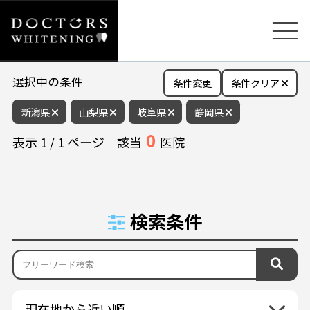
選択中の条件
条件変更
条件クリア
新潟県
山梨県
岐阜県
静岡県
0
表示
1
/
1
ページ
該当
医院
検索条件
現在地から近い順