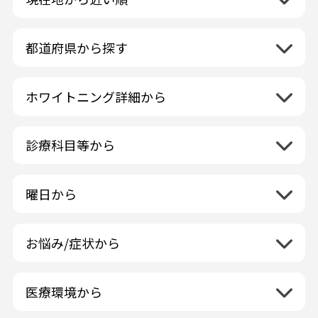
都道府県から探す
北海道地方
再検索
ホワイトニング詳細から
北海道
東北地方
クリーニング・スケーリング
青森県
関東地方
PMTC・ポリッシング
診療科目等から
岩手県
茨城県
デュアルホワイトニング
中部地方
一般歯科
秋田県
栃木県
ラミネートベニア
新潟県
小児歯科
福島県
近畿地方
曜日から
群馬県
マニキュア
富山県
矯正歯科
山形県
三重県
月曜日
火曜日
埼玉県
ウォーキングブリーチ
中国地方
石川県
歯科口腔外科
宮城県
滋賀県
水曜日
木曜日
千葉県
コース/回数券あり
お悩み/症状から
鳥取県
福井県
ホワイトニング専門歯科医院
四国地方
京都府
金曜日
土曜日
東京都
フリーパス
島根県
虫歯
山梨県
セルフホワイトニング専門店
徳島県
大阪府
日曜日
祝日
神奈川県
九州・沖縄地方
連続施術OK
岡山県
歯が抜けた
長野県
その他医療機関
医療環境から
香川県
兵庫県
ホワイトニング専門医院
福岡県
広島県
歯が揺れる
岐阜県
海外
愛媛県
ネット予約受付あり
奈良県
ポリリントリートメント