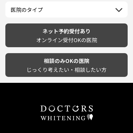
佐賀県
山口県
親知らずが痛い
静岡県
再検索
ベトナム
高知県
完全予約制
和歌山県
再検索
カウンセリング日にホワイトニング施術
医院のタイプ
長崎県
歯の欠け・割れ・穴
愛知県
駐車場あり（有料）
OK
再検索
熊本県
設備に自信あり！
しみる・知覚過敏
駐車場あり（無料）
大分県
技術に自信あり！
歯茎からの出血
ネット予約受付あり
クレジットカード対応
宮崎県
幅広い悩みに対応！
歯茎が痩せる
再検索
駅近（徒歩5分以内）
オンライン受付OKの医院
鹿児島県
専門分野に特化！
歯茎の色が気になる
土日祝いずれか診療あり
沖縄県
審美・美容メニュー豊富！
噛み合わせ
20時以降も診療可能
カウンセリングを重視！
相談のみOKの医院
歯並び
個室あり
削らない治療を目指す！
歯ぎしり
じっくり考えたい・相談したい方
靴のままOK
歯を残す治療を目指す！
いびき
外国語対応
予防歯科を重視！
あごが痛い・口が開かない
キッズスペースあり
患者様の意見を重視！
しこり・いぼがある
保育士がいる
丁寧な治療計画！
歯の汚れ
不安の強いお子様対応
しっかり丁寧に説明！
歯の色が気になる
担当制
お子様対応が得意！
口臭
チーム医療制
お子様が喜ぶ医院！
ドライマウス
相談のみ可