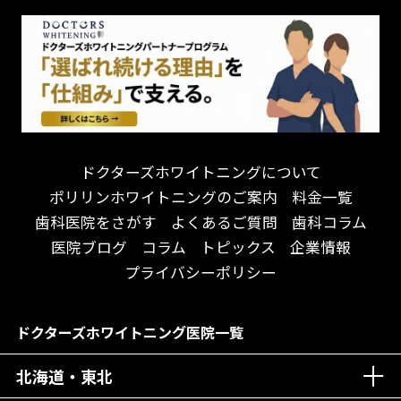
怒らない・怖くない！
妊娠中の治療・検診
急患対応
予約が取りやすい！
セカンドオピニオンを受けたい
連携大学病院あり
お待たせしない！
テトラサイクリン変色歯
バリアフリー
遅い時間まで受付！
看護師がいる
衛生面に徹底注力！
介護福祉士がいる
再検索
アクセス抜群！
訪問診療対応
お子様からお年寄りまで！
におい対策に注力
ドクターズホワイトニングについて
アットホームな雰囲気！
女性医師勤務
ポリリンホワイトニングのご案内
料金一覧
おしゃれな内装が自慢！
オンライン診療対応
歯科医院をさがす
よくあるご質問
歯科コラム
自然光が明るい院内！
送迎あり
医院ブログ
コラム
トピックス
企業情報
メディア掲載多数！
歯科技工士がいる
プライバシーポリシー
チームワークが自慢！
コミュニケーション重視！
居心地の良い医院！
再検索
ドクターズホワイトニング医院一覧
社会貢献意識を持つ！
北海道・東北
老舗クリニック！