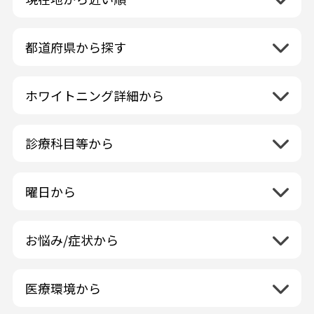
都道府県から探す
北海道地方
再検索
ホワイトニング詳細から
北海道
東北地方
クリーニング・スケーリング
青森県
関東地方
PMTC・ポリッシング
診療科目等から
岩手県
茨城県
デュアルホワイトニング
中部地方
一般歯科
秋田県
栃木県
ラミネートベニア
新潟県
小児歯科
福島県
近畿地方
曜日から
群馬県
マニキュア
富山県
矯正歯科
山形県
三重県
月曜日
火曜日
埼玉県
ウォーキングブリーチ
中国地方
石川県
歯科口腔外科
宮城県
滋賀県
水曜日
木曜日
千葉県
コース/回数券あり
お悩み/症状から
鳥取県
福井県
ホワイトニング専門歯科医院
四国地方
京都府
金曜日
土曜日
東京都
フリーパス
島根県
虫歯
山梨県
セルフホワイトニング専門店
徳島県
大阪府
日曜日
祝日
神奈川県
九州・沖縄地方
連続施術OK
岡山県
歯が抜けた
長野県
その他医療機関
医療環境から
香川県
兵庫県
ホワイトニング専門医院
福岡県
広島県
歯が揺れる
岐阜県
海外
愛媛県
ネット予約受付あり
奈良県
ポリリントリートメント