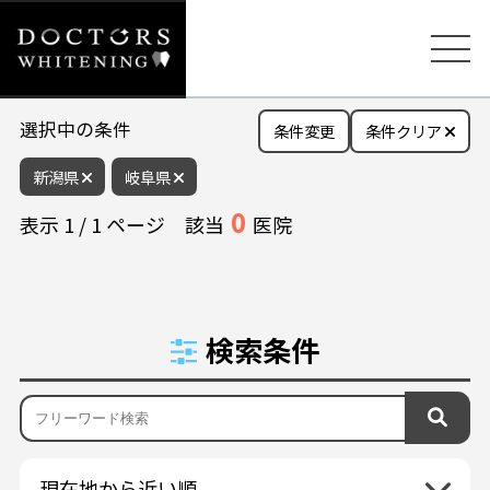
選択中の条件
条件変更
条件クリア
新潟県
岐阜県
0
表示
1
/
1
ページ
該当
医院
検索条件
現在地から近い順