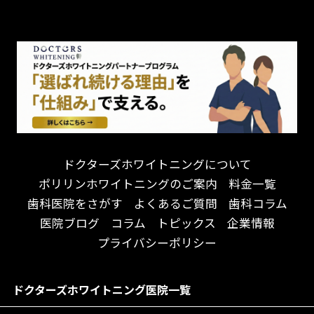
チーム医療制
お子様が喜ぶ医院！
ドライマウス
相談のみ可
怒らない・怖くない！
妊娠中の治療・検診
急患対応
予約が取りやすい！
セカンドオピニオンを受けたい
連携大学病院あり
お待たせしない！
テトラサイクリン変色歯
バリアフリー
遅い時間まで受付！
看護師がいる
衛生面に徹底注力！
介護福祉士がいる
再検索
アクセス抜群！
訪問診療対応
お子様からお年寄りまで！
におい対策に注力
ドクターズホワイトニングについて
アットホームな雰囲気！
女性医師勤務
ポリリンホワイトニングのご案内
料金一覧
おしゃれな内装が自慢！
オンライン診療対応
歯科医院をさがす
よくあるご質問
歯科コラム
自然光が明るい院内！
送迎あり
医院ブログ
コラム
トピックス
企業情報
メディア掲載多数！
歯科技工士がいる
プライバシーポリシー
チームワークが自慢！
コミュニケーション重視！
居心地の良い医院！
再検索
ドクターズホワイトニング医院一覧
社会貢献意識を持つ！