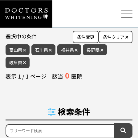
選択中の条件
条件変更
条件クリア
富山県
石川県
福井県
長野県
岐阜県
0
表示
1
/
1
ページ
該当
医院
検索条件