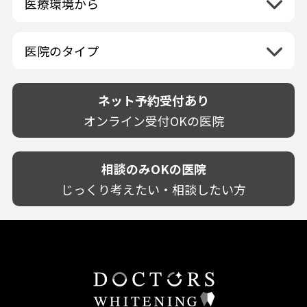
医療環境から
香川県
兵庫県
ホワイトニング専門医院
福岡県
広島県
歯が揺れる
岐阜県
海外
愛媛県
ネット予約受付あり
奈良県
ポリリントリートメント
佐賀県
山口県
親知らずが痛い
静岡県
再検索
ベトナム
高知県
完全予約制
和歌山県
再検索
カウンセリング日にホワイトニング施術
医院のタイプ
長崎県
歯の欠け・割れ・穴
愛知県
駐車場あり（有料）
OK
再検索
熊本県
設備に自信あり！
しみる・知覚過敏
駐車場あり（無料）
大分県
技術に自信あり！
歯茎からの出血
ネット予約受付あり
クレジットカード対応
宮崎県
幅広い悩みに対応！
歯茎が痩せる
再検索
駅近（徒歩5分以内）
オンライン受付OKの医院
鹿児島県
専門分野に特化！
歯茎の色が気になる
土日祝いずれか診療あり
沖縄県
審美・美容メニュー豊富！
噛み合わせ
20時以降も診療可能
カウンセリングを重視！
相談のみOKの医院
歯並び
個室あり
削らない治療を目指す！
歯ぎしり
じっくり考えたい・相談したい方
靴のままOK
歯を残す治療を目指す！
いびき
外国語対応
予防歯科を重視！
あごが痛い・口が開かない
キッズスペースあり
患者様の意見を重視！
しこり・いぼがある
保育士がいる
丁寧な治療計画！
歯の汚れ
不安の強いお子様対応
しっかり丁寧に説明！
歯の色が気になる
担当制
お子様対応が得意！
口臭