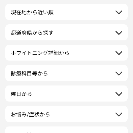
現在地から近い順
都道府県から探す
北海道地方
再検索
ホワイトニング詳細から
北海道
東北地方
クリーニング・スケーリング
青森県
関東地方
PMTC・ポリッシング
診療科目等から
岩手県
茨城県
デュアルホワイトニング
中部地方
一般歯科
秋田県
栃木県
ラミネートベニア
新潟県
小児歯科
福島県
近畿地方
曜日から
群馬県
マニキュア
富山県
矯正歯科
山形県
三重県
月曜日
火曜日
埼玉県
ウォーキングブリーチ
中国地方
石川県
歯科口腔外科
宮城県
滋賀県
水曜日
木曜日
千葉県
コース/回数券あり
お悩み/症状から
鳥取県
福井県
ホワイトニング専門歯科医院
四国地方
京都府
金曜日
土曜日
東京都
フリーパス
島根県
虫歯
山梨県
セルフホワイトニング専門店
徳島県
大阪府
日曜日
祝日
神奈川県
九州・沖縄地方
連続施術OK
岡山県
歯が抜けた
長野県
その他医療機関