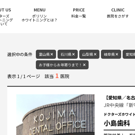
UT US
MENU
PRICE
CLINIC
ターズ
ポリリン
料金一覧
医院をさがす
トニング
ホワイトニングとは？
ついて
選択中の条件
富山県
石川県
山梨県
岐阜県
愛知
お子様からお年寄りまで！
1
表示
1
/
1
ページ
該当
医院
【愛知県／名
JR中央線「新
ドクターズホワイ
小島歯科