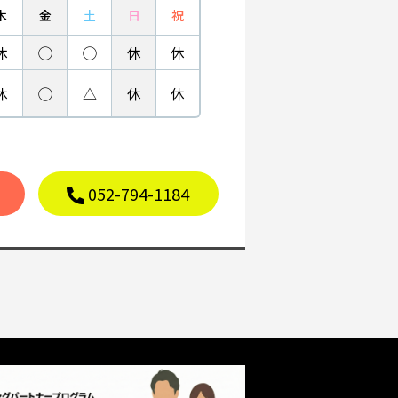
木
金
土
日
祝
休
◯
◯
休
休
休
◯
△
休
休
052-794-1184