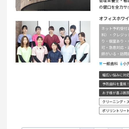
管理栄養士・看
の健口を全力サ
オフィスホワ
ネット予約受付
料）・クレジッ
り・個室あり・
可・急患対応・
師がいる・訪問
一般歯科
小
幅広い悩みに対
予防歯科を重視
お子様が喜ぶ医
クリーニング・
ポリリントリー