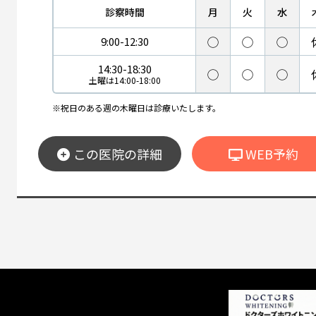
診察時間
月
火
水
◯
◯
◯
9:00-12:30
14:30-18:30
◯
◯
◯
土曜は14:00-18:00
※祝日のある週の木曜日は診療いたします。
この医院の詳細
WEB予約