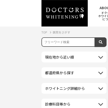
ABO
ドク
ホワイ
に
TOP
医院をさがす
現在地から近い順
都道府県から探す
北海道地方
再検索
北海道
東北地方
ホワイトニング詳細から
クリーニング・スケーリング
青森県
関東地方
PMTC・ポリッシング
岩手県
茨城県
診療科目等から
中部地方
デュアルホワイトニング
秋田県