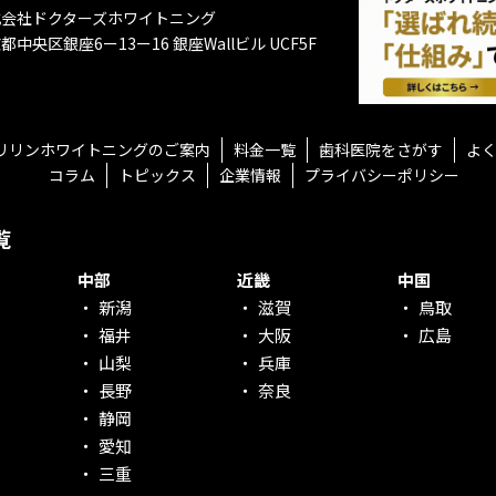
式会社ドクターズホワイトニング
都中央区銀座6ー13ー16
銀座Wallビル UCF5F
リリンホワイトニングのご案内
料金一覧
歯科医院をさがす
よ
コラム
トピックス
企業情報
プライバシーポリシー
覧
中部
近畿
中国
新潟
滋賀
鳥取
福井
大阪
広島
山梨
兵庫
長野
奈良
静岡
愛知
三重