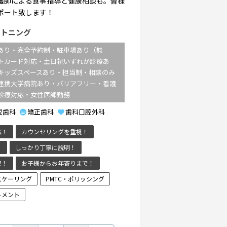
護師による食事指導と健康相談も。皆様
ポート致します！
イトニング
あり・完全予約制・駐車場あり（無
トカード対応・土日祝いずれか診療あ
キッズスペースあり・担当制・相談のみ
連携大学病院あり・バリアフリー・看護
診療対応・女性医師勤務
児歯科
矯正歯科
歯科口腔外科
応！
カウンセリングを重視！
！
しっかり丁寧に説明！
院！
お子様からお年寄りまで！
スケーリング
PMTC・ポリッシング
トメント