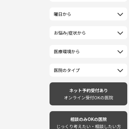
栃木県
一般歯科
ラミネートベニア
新潟県
福島県
近畿地方
群馬県
小児歯科
マニキュア
富山県
山形県
三重県
曜日から
埼玉県
中国地方
矯正歯科
ウォーキングブリーチ
石川県
宮城県
滋賀県
千葉県
月曜日
歯科口腔外科
コース/回数券あり
鳥取県
福井県
四国地方
京都府
東京都
火曜日
ホワイトニング専門歯科医院
フリーパス
島根県
山梨県
お悩み/症状から
徳島県
大阪府
神奈川県
水曜日
九州・沖縄地方
セルフホワイトニング専門店
連続施術OK
岡山県
長野県
虫歯
香川県
兵庫県
木曜日
その他医療機関
福岡県
ホワイトニング専門医院
広島県
岐阜県
海外
歯が抜けた
愛媛県
奈良県
金曜日
佐賀県
ポリリントリートメント
山口県
静岡県
医療環境から
ベトナム
歯が揺れる
高知県
和歌山県
土曜日
長崎県
カウンセリング日にホワイトニ
愛知県
ネット予約受付あり
再検索
親知らずが痛い
日曜日
再検索
熊本県
ング施術OK
完全予約制
歯の欠け・割れ・穴
祝日
大分県
医院のタイプ
駐車場あり（有料）
しみる・知覚過敏
宮崎県
設備に自信あり！
駐車場あり（無料）
歯茎からの出血
再検索
鹿児島県
技術に自信あり！
再検索
クレジットカード対応
歯茎が痩せる
沖縄県
幅広い悩みに対応！
ネット予約受付あり
駅近（徒歩5分以内）
歯茎の色が気になる
専門分野に特化！
オンライン受付OKの医院
土日祝いずれか診療あり
噛み合わせ
審美・美容メニュー豊富！
20時以降も診療可能
歯並び
カウンセリングを重視！
個室あり
歯ぎしり
削らない治療を目指す！
靴のままOK
いびき
相談のみOKの医院
歯を残す治療を目指す！
外国語対応
あごが痛い・口が開かない
じっくり考えたい・相談したい方