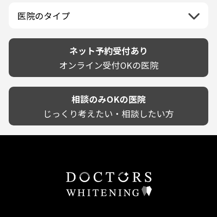
佐賀県
山口県
親知らずが痛い
静岡県
再検索
ベトナム
高知県
完全予約制
和歌山県
再検索
カウンセリング日にホワイトニング施術
医院のタイプ
長崎県
歯の欠け・割れ・穴
愛知県
駐車場あり（有料）
OK
再検索
熊本県
設備に自信あり！
しみる・知覚過敏
駐車場あり（無料）
大分県
技術に自信あり！
歯茎からの出血
ネット予約受付あり
クレジットカード対応
宮崎県
幅広い悩みに対応！
歯茎が痩せる
再検索
駅近（徒歩5分以内）
オンライン受付OKの医院
鹿児島県
専門分野に特化！
歯茎の色が気になる
土日祝いずれか診療あり
沖縄県
審美・美容メニュー豊富！
噛み合わせ
20時以降も診療可能
カウンセリングを重視！
相談のみOKの医院
歯並び
個室あり
削らない治療を目指す！
歯ぎしり
じっくり考えたい・相談したい方
靴のままOK
歯を残す治療を目指す！
いびき
外国語対応
予防歯科を重視！
あごが痛い・口が開かない
キッズスペースあり
患者様の意見を重視！
しこり・いぼがある
保育士がいる
丁寧な治療計画！
歯の汚れ
不安の強いお子様対応
しっかり丁寧に説明！
歯の色が気になる
担当制
お子様対応が得意！
口臭
チーム医療制
お子様が喜ぶ医院！
ドライマウス
相談のみ可