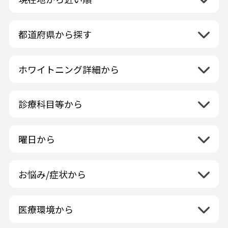
都道府県から探す
北海道地方
再検索
ホワイトニング詳細から
北海道
東北地方
クリーニング・スケーリング
青森県
関東地方
PMTC・ポリッシング
診療科目等から
岩手県
茨城県
デュアルホワイトニング
中部地方
一般歯科
秋田県
栃木県
ラミネートベニア
新潟県
小児歯科
福島県
近畿地方
曜日から
群馬県
マニキュア
富山県
矯正歯科
山形県
三重県
月曜日
火曜日
埼玉県
ウォーキングブリーチ
中国地方
石川県
歯科口腔外科
宮城県
滋賀県
水曜日
木曜日
千葉県
コース/回数券あり
お悩み/症状から
鳥取県
福井県
ホワイトニング専門歯科医院
四国地方
京都府
金曜日
土曜日
東京都
フリーパス
島根県
虫歯
山梨県
セルフホワイトニング専門店
徳島県
大阪府
日曜日
祝日
神奈川県
九州・沖縄地方
連続施術OK
岡山県
歯が抜けた
長野県
その他医療機関
医療環境から
香川県
兵庫県
ホワイトニング専門医院
福岡県
広島県
歯が揺れる
岐阜県
海外
愛媛県
ネット予約受付あり
奈良県
ポリリントリートメント