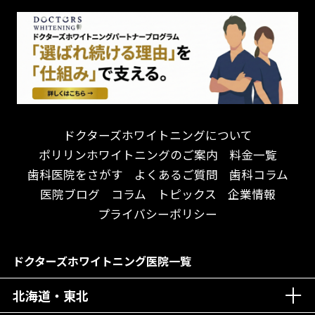
怒らない・怖くない！
妊娠中の治療・検診
急患対応
予約が取りやすい！
セカンドオピニオンを受けたい
連携大学病院あり
お待たせしない！
テトラサイクリン変色歯
バリアフリー
遅い時間まで受付！
看護師がいる
衛生面に徹底注力！
介護福祉士がいる
再検索
アクセス抜群！
訪問診療対応
お子様からお年寄りまで！
におい対策に注力
ドクターズホワイトニングについて
アットホームな雰囲気！
女性医師勤務
ポリリンホワイトニングのご案内
料金一覧
おしゃれな内装が自慢！
オンライン診療対応
歯科医院をさがす
よくあるご質問
歯科コラム
自然光が明るい院内！
送迎あり
医院ブログ
コラム
トピックス
企業情報
メディア掲載多数！
歯科技工士がいる
プライバシーポリシー
チームワークが自慢！
コミュニケーション重視！
居心地の良い医院！
再検索
ドクターズホワイトニング医院一覧
社会貢献意識を持つ！
北海道・東北
老舗クリニック！