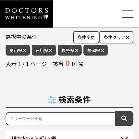
選択中の条件
条件変更
条件クリア
富山県
石川県
長野県
静岡県
0
表示
1
/
1
ページ
該当
医院
検索条件
現在地から近い順