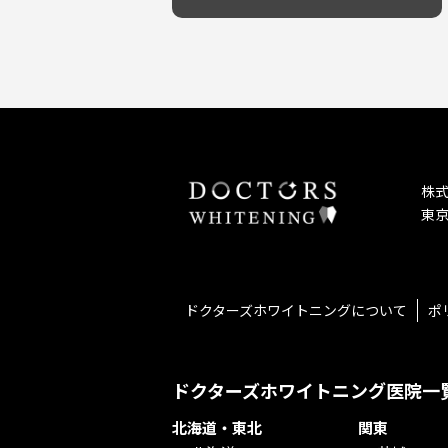
予防歯科を重視！
キッズスペースあり
しこり・いぼがある
患者様の意見を重視！
保育士がいる
歯の汚れ
丁寧な治療計画！
不安の強いお子様対応
歯の色が気になる
しっかり丁寧に説明！
担当制
口臭
お子様対応が得意！
チーム医療制
ドライマウス
お子様が喜ぶ医院！
相談のみ可
妊娠中の治療・検診
怒らない・怖くない！
急患対応
セカンドオピニオンを受けたい
予約が取りやすい！
連携大学病院あり
テトラサイクリン変色歯
お待たせしない！
バリアフリー
株
遅い時間まで受付！
看護師がいる
東京
再検索
衛生面に徹底注力！
介護福祉士がいる
アクセス抜群！
訪問診療対応
お子様からお年寄りまで！
におい対策に注力
アットホームな雰囲気！
女性医師勤務
ドクターズホワイトニングについて
ポ
おしゃれな内装が自慢！
オンライン診療対応
自然光が明るい院内！
送迎あり
メディア掲載多数！
歯科技工士がいる
ドクターズホワイトニング医院一
チームワークが自慢！
コミュニケーション重視！
北海道・東北
関東
再検索
居心地の良い医院！