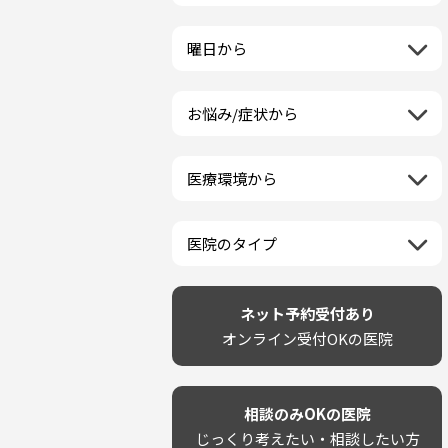
栃木県
一般歯科
ラミネートベニア
新潟県
福島県
近畿地方
群馬県
小児歯科
マニキュア
富山県
山形県
三重県
曜日から
埼玉県
中国地方
矯正歯科
ウォーキングブリーチ
石川県
宮城県
滋賀県
千葉県
月曜日
歯科口腔外科
コース/回数券あり
鳥取県
福井県
四国地方
京都府
東京都
火曜日
ホワイトニング専門歯科医院
フリーパス
島根県
山梨県
お悩み/症状から
徳島県
大阪府
神奈川県
水曜日
九州・沖縄地方
セルフホワイトニング専門店
連続施術OK
岡山県
長野県
虫歯
香川県
兵庫県
木曜日
その他医療機関
福岡県
ホワイトニング専門医院
広島県
岐阜県
海外
歯が抜けた
愛媛県
奈良県
金曜日
佐賀県
ポリリントリートメント
山口県
静岡県
医療環境から
ベトナム
歯が揺れる
高知県
和歌山県
土曜日
長崎県
カウンセリング日にホワイトニ
愛知県
ネット予約受付あり
再検索
親知らずが痛い
日曜日
再検索
熊本県
ング施術OK
完全予約制
歯の欠け・割れ・穴
祝日
大分県
医院のタイプ
駐車場あり（有料）
しみる・知覚過敏
宮崎県
設備に自信あり！
駐車場あり（無料）
歯茎からの出血
再検索
鹿児島県
技術に自信あり！
再検索
クレジットカード対応
歯茎が痩せる
沖縄県
幅広い悩みに対応！
ネット予約受付あり
駅近（徒歩5分以内）
歯茎の色が気になる
専門分野に特化！
オンライン受付OKの医院
土日祝いずれか診療あり
噛み合わせ
審美・美容メニュー豊富！
20時以降も診療可能
歯並び
カウンセリングを重視！
個室あり
歯ぎしり
削らない治療を目指す！
靴のままOK
いびき
相談のみOKの医院
歯を残す治療を目指す！
外国語対応
あごが痛い・口が開かない
じっくり考えたい・相談したい方