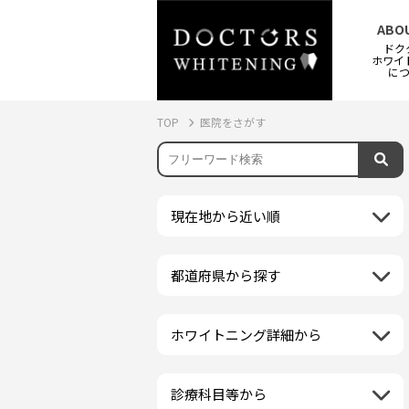
ABO
ドク
ホワイ
に
TOP
医院をさがす
現在地から近い順
都道府県から探す
北海道地方
再検索
北海道
東北地方
ホワイトニング詳細から
クリーニング・スケーリング
青森県
関東地方
PMTC・ポリッシング
岩手県
茨城県
診療科目等から
中部地方
デュアルホワイトニング
秋田県