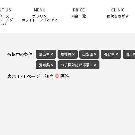
UT US
MENU
PRICE
CLINIC
ターズ
ポリリン
料金一覧
医院をさがす
トニング
ホワイトニングとは？
ついて
選択中の条件
富山県
福井県
山梨県
長野県
岐阜
愛知県
お子様対応が得意！
0
表示
1
/
1
ページ
該当
医院