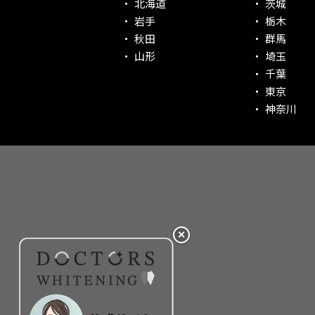
北海道
茨城
社会貢献意識を持つ！
岩手
栃木
老舗クリニック！
秋田
群馬
丁寧な接客接遇！
山形
埼玉
千葉
再検索
東京
神奈川
✕