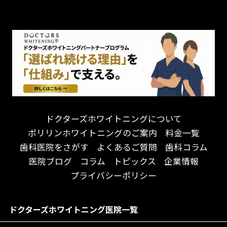
チーム医療制
お子様が喜ぶ医院！
ドライマウス
相談のみ可
怒らない・怖くない！
妊娠中の治療・検診
急患対応
予約が取りやすい！
セカンドオピニオンを受けたい
連携大学病院あり
お待たせしない！
テトラサイクリン変色歯
バリアフリー
遅い時間まで受付！
看護師がいる
衛生面に徹底注力！
介護福祉士がいる
再検索
アクセス抜群！
訪問診療対応
お子様からお年寄りまで！
におい対策に注力
ドクターズホワイトニングについて
アットホームな雰囲気！
女性医師勤務
ポリリンホワイトニングのご案内
料金一覧
おしゃれな内装が自慢！
オンライン診療対応
歯科医院をさがす
よくあるご質問
歯科コラム
自然光が明るい院内！
送迎あり
医院ブログ
コラム
トピックス
企業情報
メディア掲載多数！
歯科技工士がいる
プライバシーポリシー
チームワークが自慢！
コミュニケーション重視！
居心地の良い医院！
再検索
ドクターズホワイトニング医院一覧
社会貢献意識を持つ！