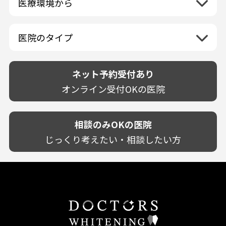
医療環境から
香川県
兵庫県
ホワイトニング専門医院
福岡県
広島県
歯が揺れる
岐阜県
海外
愛媛県
ネット予約受付あり
奈良県
ポリリントリートメント
佐賀県
山口県
親知らずが痛い
静岡県
再検索
ベトナム
高知県
完全予約制
和歌山県
再検索
カウンセリング日にホワイトニング施術
医院のタイプ
長崎県
歯の欠け・割れ・穴
愛知県
駐車場あり（有料）
OK
再検索
熊本県
設備に自信あり！
しみる・知覚過敏
駐車場あり（無料）
大分県
技術に自信あり！
歯茎からの出血
ネット予約受付あり
クレジットカード対応
宮崎県
幅広い悩みに対応！
歯茎が痩せる
再検索
駅近（徒歩5分以内）
オンライン受付OKの医院
鹿児島県
専門分野に特化！
歯茎の色が気になる
土日祝いずれか診療あり
沖縄県
審美・美容メニュー豊富！
噛み合わせ
20時以降も診療可能
カウンセリングを重視！
相談のみOKの医院
歯並び
個室あり
削らない治療を目指す！
歯ぎしり
じっくり考えたい・相談したい方
靴のままOK
歯を残す治療を目指す！
いびき
外国語対応
予防歯科を重視！
あごが痛い・口が開かない
キッズスペースあり
患者様の意見を重視！
しこり・いぼがある
保育士がいる
丁寧な治療計画！
歯の汚れ
不安の強いお子様対応
しっかり丁寧に説明！
歯の色が気になる
担当制
お子様対応が得意！
口臭