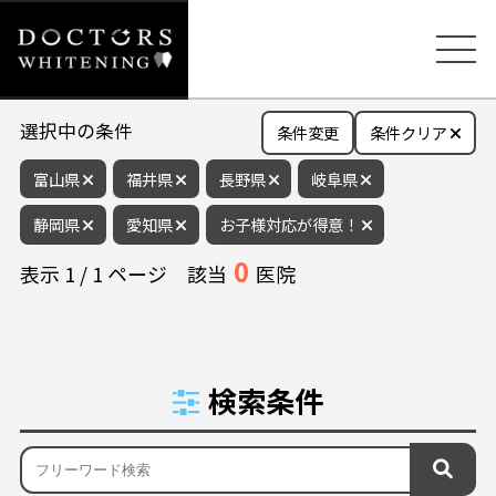
選択中の条件
条件変更
条件クリア
富山県
福井県
長野県
岐阜県
静岡県
愛知県
お子様対応が得意！
0
表示
1
/
1
ページ
該当
医院
検索条件