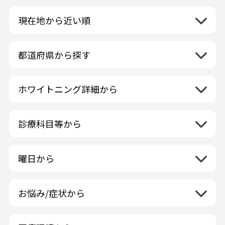
現在地から近い順
都道府県から探す
北海道地方
再検索
ホワイトニング詳細から
北海道
東北地方
クリーニング・スケーリング
青森県
関東地方
PMTC・ポリッシング
診療科目等から
岩手県
茨城県
デュアルホワイトニング
中部地方
一般歯科
秋田県
栃木県
ラミネートベニア
新潟県
小児歯科
福島県
近畿地方
曜日から
群馬県
マニキュア
富山県
矯正歯科
山形県
三重県
月曜日
火曜日
埼玉県
ウォーキングブリーチ
中国地方
石川県
歯科口腔外科
宮城県
滋賀県
水曜日
木曜日
千葉県
コース/回数券あり
お悩み/症状から
鳥取県
福井県
ホワイトニング専門歯科医院
四国地方
京都府
金曜日
土曜日
東京都
フリーパス
島根県
虫歯
山梨県
セルフホワイトニング専門店
徳島県
大阪府
日曜日
祝日
神奈川県
九州・沖縄地方
連続施術OK
岡山県
歯が抜けた
長野県
その他医療機関