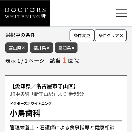
選択中の条件
条件変更
条件クリア
富山県
福井県
愛知県
1
表示
1
/
1
ページ
該当
医院
【愛知県／名古屋市守山区】
JR中央線「新守山駅」より徒歩5分
ドクターズホワイトニング
小島歯科
管理栄養士・看護師による食事指導と健康相談