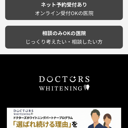
技術に自信あり！
歯茎からの出血
ネット予約受付あり
クレジットカード対応
宮崎県
幅広い悩みに対応！
歯茎が痩せる
再検索
駅近（徒歩5分以内）
オンライン受付OKの医院
鹿児島県
専門分野に特化！
歯茎の色が気になる
土日祝いずれか診療あり
沖縄県
審美・美容メニュー豊富！
噛み合わせ
20時以降も診療可能
カウンセリングを重視！
相談のみOKの医院
歯並び
個室あり
削らない治療を目指す！
歯ぎしり
じっくり考えたい・相談したい方
靴のままOK
歯を残す治療を目指す！
いびき
外国語対応
予防歯科を重視！
あごが痛い・口が開かない
キッズスペースあり
患者様の意見を重視！
しこり・いぼがある
保育士がいる
丁寧な治療計画！
歯の汚れ
不安の強いお子様対応
しっかり丁寧に説明！
歯の色が気になる
担当制
お子様対応が得意！
口臭
チーム医療制
お子様が喜ぶ医院！
ドライマウス
相談のみ可
怒らない・怖くない！
妊娠中の治療・検診
急患対応
予約が取りやすい！
セカンドオピニオンを受けたい
連携大学病院あり
お待たせしない！
テトラサイクリン変色歯
バリアフリー