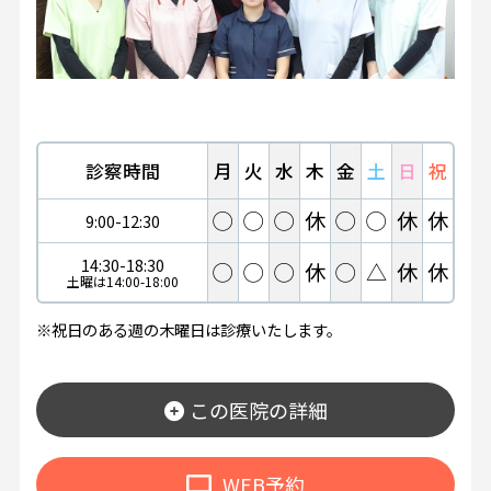
診察時間
月
火
水
木
金
土
日
祝
◯
◯
◯
休
◯
◯
休
休
9:00-12:30
14:30-18:30
◯
◯
◯
休
◯
△
休
休
土曜は14:00-18:00
※祝日のある週の木曜日は診療いたします。
この医院の詳細
WEB予約