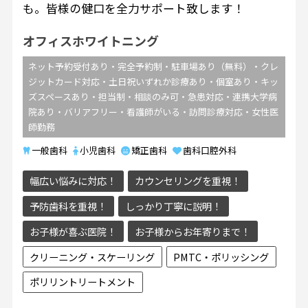
も。皆様の健口を全力サポート致します！
オフィスホワイトニング
ネット予約受付あり・完全予約制・駐車場あり（無料）・クレ
ジットカード対応・土日祝いずれか診療あり・個室あり・キッ
ズスペースあり・担当制・相談のみ可・急患対応・連携大学病
院あり・バリアフリー・看護師がいる・訪問診療対応・女性医
師勤務
一般歯科
小児歯科
矯正歯科
歯科口腔外科
幅広い悩みに対応！
カウンセリングを重視！
予防歯科を重視！
しっかり丁寧に説明！
お子様が喜ぶ医院！
お子様からお年寄りまで！
クリーニング・スケーリング
PMTC・ポリッシング
ポリリントリートメント