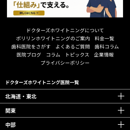
遅い時間まで受付！
看護師がいる
衛生面に徹底注力！
介護福祉士がいる
再検索
アクセス抜群！
訪問診療対応
お子様からお年寄りまで！
におい対策に注力
ドクターズホワイトニングについて
アットホームな雰囲気！
女性医師勤務
ポリリンホワイトニングのご案内
料金一覧
おしゃれな内装が自慢！
オンライン診療対応
歯科医院をさがす
よくあるご質問
歯科コラム
自然光が明るい院内！
送迎あり
医院ブログ
コラム
トピックス
企業情報
メディア掲載多数！
歯科技工士がいる
プライバシーポリシー
チームワークが自慢！
コミュニケーション重視！
居心地の良い医院！
再検索
ドクターズホワイトニング医院一覧
社会貢献意識を持つ！
北海道・東北
老舗クリニック！
丁寧な接客接遇！
関東
中部
再検索