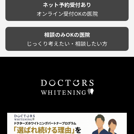
技術に自信あり！
歯茎からの出血
ネット予約受付あり
クレジットカード対応
宮崎県
幅広い悩みに対応！
歯茎が痩せる
再検索
駅近（徒歩5分以内）
オンライン受付OKの医院
鹿児島県
専門分野に特化！
歯茎の色が気になる
土日祝いずれか診療あり
沖縄県
審美・美容メニュー豊富！
噛み合わせ
20時以降も診療可能
カウンセリングを重視！
相談のみOKの医院
歯並び
個室あり
削らない治療を目指す！
歯ぎしり
じっくり考えたい・相談したい方
靴のままOK
歯を残す治療を目指す！
いびき
外国語対応
予防歯科を重視！
あごが痛い・口が開かない
キッズスペースあり
患者様の意見を重視！
しこり・いぼがある
保育士がいる
丁寧な治療計画！
歯の汚れ
不安の強いお子様対応
しっかり丁寧に説明！
歯の色が気になる
担当制
お子様対応が得意！
口臭
チーム医療制
お子様が喜ぶ医院！
ドライマウス
相談のみ可
怒らない・怖くない！
妊娠中の治療・検診
急患対応
予約が取りやすい！
セカンドオピニオンを受けたい
連携大学病院あり
お待たせしない！
テトラサイクリン変色歯
バリアフリー