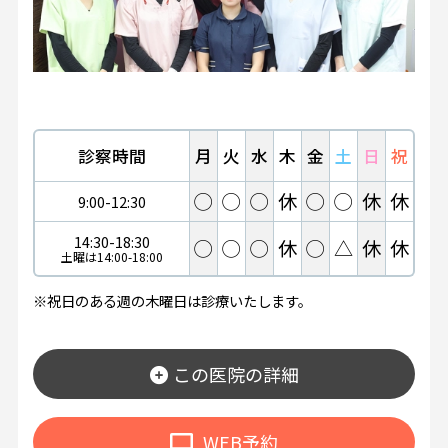
診察時間
月
火
水
木
金
土
日
祝
◯
◯
◯
休
◯
◯
休
休
9:00-12:30
14:30-18:30
◯
◯
◯
休
◯
△
休
休
土曜は14:00-18:00
※祝日のある週の木曜日は診療いたします。
この医院の詳細
WEB予約