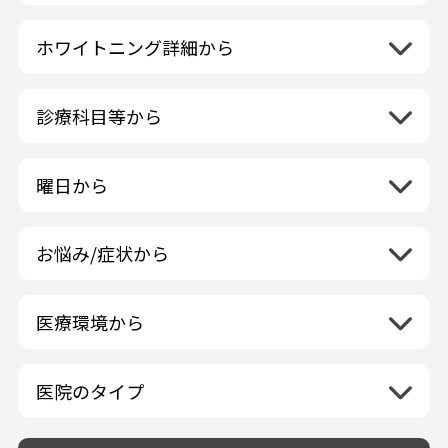
北海道地方
再検索
ホワイトニング詳細から
北海道
東北地方
クリーニング・スケーリング
青森県
関東地方
PMTC・ポリッシング
診療科目等から
岩手県
茨城県
デュアルホワイトニング
中部地方
一般歯科
秋田県
栃木県
ラミネートベニア
新潟県
小児歯科
福島県
近畿地方
曜日から
群馬県
マニキュア
富山県
矯正歯科
山形県
三重県
月曜日
火曜日
埼玉県
ウォーキングブリーチ
中国地方
石川県
歯科口腔外科
宮城県
滋賀県
水曜日
木曜日
千葉県
コース/回数券あり
お悩み/症状から
鳥取県
福井県
ホワイトニング専門歯科医院
四国地方
京都府
金曜日
土曜日
東京都
フリーパス
島根県
虫歯
山梨県
セルフホワイトニング専門店
徳島県
大阪府
日曜日
祝日
神奈川県
九州・沖縄地方
連続施術OK
岡山県
歯が抜けた
長野県
その他医療機関
医療環境から
香川県
兵庫県
ホワイトニング専門医院
福岡県
広島県
歯が揺れる
岐阜県
海外
愛媛県
ネット予約受付あり
奈良県
ポリリントリートメント
佐賀県
山口県
親知らずが痛い
静岡県
再検索
ベトナム
高知県
完全予約制
和歌山県
再検索
カウンセリング日にホワイトニング施術
医院のタイプ
長崎県
歯の欠け・割れ・穴
愛知県
駐車場あり（有料）
OK
再検索
熊本県
設備に自信あり！
しみる・知覚過敏
駐車場あり（無料）
大分県