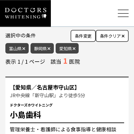
選択中の条件
条件変更
条件クリア
富山県
静岡県
愛知県
1
表示
1
/
1
ページ
該当
医院
【愛知県／名古屋市守山区】
JR中央線「新守山駅」より徒歩5分
ドクターズホワイトニング
小島歯科
管理栄養士・看護師による食事指導と健康相談