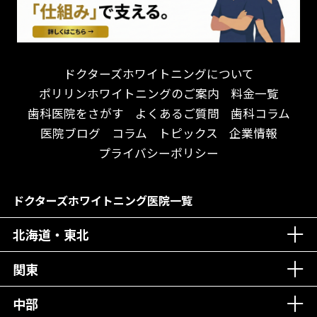
遅い時間まで受付！
看護師がいる
衛生面に徹底注力！
介護福祉士がいる
再検索
アクセス抜群！
訪問診療対応
お子様からお年寄りまで！
におい対策に注力
ドクターズホワイトニングについて
アットホームな雰囲気！
女性医師勤務
ポリリンホワイトニングのご案内
料金一覧
おしゃれな内装が自慢！
オンライン診療対応
歯科医院をさがす
よくあるご質問
歯科コラム
自然光が明るい院内！
送迎あり
医院ブログ
コラム
トピックス
企業情報
メディア掲載多数！
歯科技工士がいる
プライバシーポリシー
チームワークが自慢！
コミュニケーション重視！
居心地の良い医院！
再検索
ドクターズホワイトニング医院一覧
社会貢献意識を持つ！
北海道・東北
老舗クリニック！
丁寧な接客接遇！
関東
中部
再検索