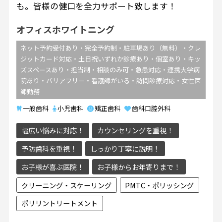
も。皆様の健口を全力サポート致します！
オフィスホワイトニング
ネット予約受付あり・完全予約制・駐車場あり（無料）・クレ
ジットカード対応・土日祝いずれか診療あり・個室あり・キッ
ズスペースあり・担当制・相談のみ可・急患対応・連携大学病
院あり・バリアフリー・看護師がいる・訪問診療対応・女性医
師勤務
一般歯科
小児歯科
矯正歯科
歯科口腔外科
幅広い悩みに対応！
カウンセリングを重視！
予防歯科を重視！
しっかり丁寧に説明！
お子様が喜ぶ医院！
お子様からお年寄りまで！
クリーニング・スケーリング
PMTC・ポリッシング
ポリリントリートメント