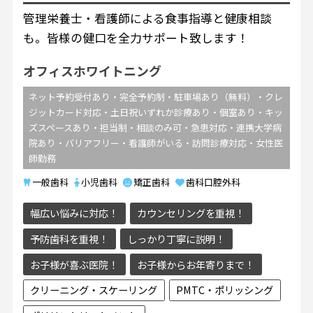
管理栄養士・看護師による食事指導と健康相談
も。皆様の健口を全力サポート致します！
オフィスホワイトニング
ネット予約受付あり・完全予約制・駐車場あり（無料）・クレ
ジットカード対応・土日祝いずれか診療あり・個室あり・キッ
ズスペースあり・担当制・相談のみ可・急患対応・連携大学病
院あり・バリアフリー・看護師がいる・訪問診療対応・女性医
師勤務
一般歯科
小児歯科
矯正歯科
歯科口腔外科
幅広い悩みに対応！
カウンセリングを重視！
予防歯科を重視！
しっかり丁寧に説明！
お子様が喜ぶ医院！
お子様からお年寄りまで！
クリーニング・スケーリング
PMTC・ポリッシング