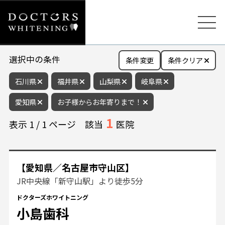
選択中の条件
条件変更
条件クリア
石川県
福井県
山梨県
岐阜県
愛知県
お子様からお年寄りまで！
1
表示
1
/
1
ページ
該当
医院
【愛知県／名古屋市守山区】
JR中央線「新守山駅」より徒歩5分
ドクターズホワイトニング
小島歯科