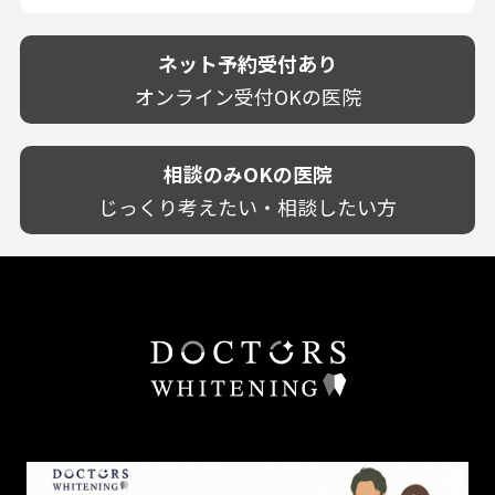
駐車場あり（有料）
OK
再検索
熊本県
設備に自信あり！
しみる・知覚過敏
駐車場あり（無料）
大分県
技術に自信あり！
歯茎からの出血
ネット予約受付あり
クレジットカード対応
宮崎県
幅広い悩みに対応！
歯茎が痩せる
再検索
駅近（徒歩5分以内）
オンライン受付OKの医院
鹿児島県
専門分野に特化！
歯茎の色が気になる
土日祝いずれか診療あり
沖縄県
審美・美容メニュー豊富！
噛み合わせ
20時以降も診療可能
カウンセリングを重視！
相談のみOKの医院
歯並び
個室あり
削らない治療を目指す！
歯ぎしり
じっくり考えたい・相談したい方
靴のままOK
歯を残す治療を目指す！
いびき
外国語対応
予防歯科を重視！
あごが痛い・口が開かない
キッズスペースあり
患者様の意見を重視！
しこり・いぼがある
保育士がいる
丁寧な治療計画！
歯の汚れ
不安の強いお子様対応
しっかり丁寧に説明！
歯の色が気になる
担当制
お子様対応が得意！
口臭
チーム医療制
お子様が喜ぶ医院！
ドライマウス
相談のみ可
怒らない・怖くない！
妊娠中の治療・検診
急患対応
予約が取りやすい！
セカンドオピニオンを受けたい