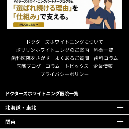
連携大学病院あり
お待たせしない！
テトラサイクリン変色歯
バリアフリー
遅い時間まで受付！
看護師がいる
衛生面に徹底注力！
介護福祉士がいる
再検索
アクセス抜群！
訪問診療対応
お子様からお年寄りまで！
におい対策に注力
ドクターズホワイトニングについて
アットホームな雰囲気！
女性医師勤務
ポリリンホワイトニングのご案内
料金一覧
おしゃれな内装が自慢！
オンライン診療対応
歯科医院をさがす
よくあるご質問
歯科コラム
自然光が明るい院内！
送迎あり
医院ブログ
コラム
トピックス
企業情報
メディア掲載多数！
歯科技工士がいる
プライバシーポリシー
チームワークが自慢！
コミュニケーション重視！
居心地の良い医院！
再検索
ドクターズホワイトニング医院一覧
社会貢献意識を持つ！
北海道・東北
老舗クリニック！
丁寧な接客接遇！
関東