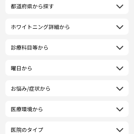
都道府県から探す
北海道地方
再検索
ホワイトニング詳細から
北海道
東北地方
クリーニング・スケーリング
青森県
関東地方
PMTC・ポリッシング
診療科目等から
岩手県
茨城県
デュアルホワイトニング
中部地方
一般歯科
秋田県
栃木県
ラミネートベニア
新潟県
小児歯科
福島県
近畿地方
曜日から
群馬県
マニキュア
富山県
矯正歯科
山形県
三重県
月曜日
火曜日
埼玉県
ウォーキングブリーチ
中国地方
石川県
歯科口腔外科
宮城県
滋賀県
水曜日
木曜日
千葉県
コース/回数券あり
お悩み/症状から
鳥取県
福井県
ホワイトニング専門歯科医院
四国地方
京都府
金曜日
土曜日
東京都
フリーパス
島根県
虫歯
山梨県
セルフホワイトニング専門店
徳島県
大阪府
日曜日
祝日
神奈川県
九州・沖縄地方
連続施術OK
岡山県
歯が抜けた
長野県
その他医療機関
医療環境から
香川県
兵庫県
ホワイトニング専門医院
福岡県
広島県
歯が揺れる
岐阜県
海外
愛媛県
ネット予約受付あり
奈良県
ポリリントリートメント
佐賀県
山口県
親知らずが痛い
静岡県
再検索
ベトナム
高知県
完全予約制
和歌山県
再検索
カウンセリング日にホワイトニング施術
医院のタイプ
長崎県
歯の欠け・割れ・穴
愛知県