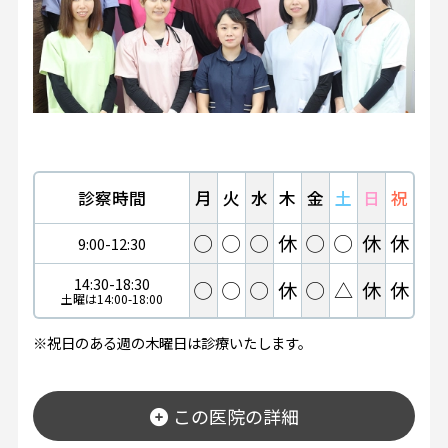
診察時間
月
火
水
木
金
土
日
祝
◯
◯
◯
休
◯
◯
休
休
9:00-12:30
14:30-18:30
◯
◯
◯
休
◯
△
休
休
土曜は14:00-18:00
※祝日のある週の木曜日は診療いたします。
この医院の詳細