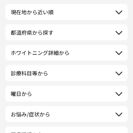
現在地から近い順
都道府県から探す
北海道地方
再検索
ホワイトニング詳細から
北海道
東北地方
クリーニング・スケーリング
青森県
関東地方
PMTC・ポリッシング
診療科目等から
岩手県
茨城県
デュアルホワイトニング
中部地方
一般歯科
秋田県
栃木県
ラミネートベニア
新潟県
小児歯科
福島県
近畿地方
曜日から
群馬県
マニキュア
富山県
矯正歯科
山形県
三重県
月曜日
火曜日
埼玉県
ウォーキングブリーチ
中国地方
石川県
歯科口腔外科
宮城県
滋賀県
水曜日
木曜日
千葉県
コース/回数券あり
お悩み/症状から
鳥取県
福井県
ホワイトニング専門歯科医院
四国地方
京都府
金曜日
土曜日
東京都
フリーパス
島根県
虫歯
山梨県
セルフホワイトニング専門店
徳島県
大阪府
日曜日
祝日
神奈川県
九州・沖縄地方
連続施術OK
岡山県
歯が抜けた
長野県
その他医療機関