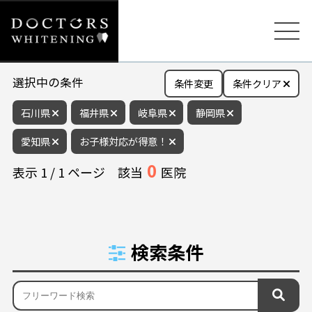
選択中の条件
条件変更
条件クリア
石川県
福井県
岐阜県
静岡県
愛知県
お子様対応が得意！
0
表示
1
/
1
ページ
該当
医院
検索条件