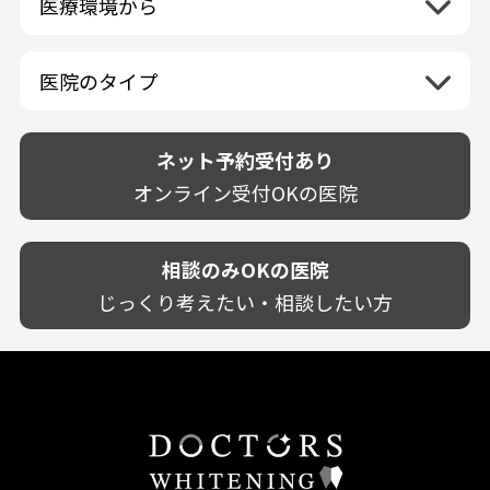
医療環境から
香川県
兵庫県
ホワイトニング専門医院
福岡県
広島県
歯が揺れる
岐阜県
海外
愛媛県
ネット予約受付あり
奈良県
ポリリントリートメント
佐賀県
山口県
親知らずが痛い
静岡県
再検索
ベトナム
高知県
完全予約制
和歌山県
再検索
カウンセリング日にホワイトニング施術
医院のタイプ
長崎県
歯の欠け・割れ・穴
愛知県
駐車場あり（有料）
OK
再検索
熊本県
設備に自信あり！
しみる・知覚過敏
駐車場あり（無料）
大分県
技術に自信あり！
歯茎からの出血
ネット予約受付あり
クレジットカード対応
宮崎県
幅広い悩みに対応！
歯茎が痩せる
再検索
駅近（徒歩5分以内）
オンライン受付OKの医院
鹿児島県
専門分野に特化！
歯茎の色が気になる
土日祝いずれか診療あり
沖縄県
審美・美容メニュー豊富！
噛み合わせ
20時以降も診療可能
カウンセリングを重視！
相談のみOKの医院
歯並び
個室あり
削らない治療を目指す！
歯ぎしり
じっくり考えたい・相談したい方
靴のままOK
歯を残す治療を目指す！
いびき
外国語対応
予防歯科を重視！
あごが痛い・口が開かない
キッズスペースあり
患者様の意見を重視！
しこり・いぼがある
保育士がいる
丁寧な治療計画！
歯の汚れ
不安の強いお子様対応
しっかり丁寧に説明！
歯の色が気になる
担当制
お子様対応が得意！
口臭