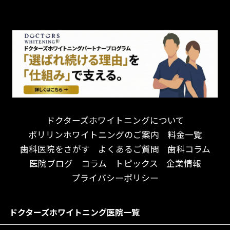
チーム医療制
お子様が喜ぶ医院！
ドライマウス
相談のみ可
怒らない・怖くない！
妊娠中の治療・検診
急患対応
予約が取りやすい！
セカンドオピニオンを受けたい
連携大学病院あり
お待たせしない！
テトラサイクリン変色歯
バリアフリー
遅い時間まで受付！
看護師がいる
衛生面に徹底注力！
介護福祉士がいる
再検索
アクセス抜群！
訪問診療対応
お子様からお年寄りまで！
におい対策に注力
ドクターズホワイトニングについて
アットホームな雰囲気！
女性医師勤務
ポリリンホワイトニングのご案内
料金一覧
おしゃれな内装が自慢！
オンライン診療対応
歯科医院をさがす
よくあるご質問
歯科コラム
自然光が明るい院内！
送迎あり
医院ブログ
コラム
トピックス
企業情報
メディア掲載多数！
歯科技工士がいる
プライバシーポリシー
チームワークが自慢！
コミュニケーション重視！
居心地の良い医院！
再検索
ドクターズホワイトニング医院一覧
社会貢献意識を持つ！