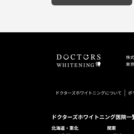
予防歯科を重視！
キッズスペースあり
しこり・いぼがある
患者様の意見を重視！
保育士がいる
歯の汚れ
丁寧な治療計画！
不安の強いお子様対応
歯の色が気になる
しっかり丁寧に説明！
担当制
口臭
お子様対応が得意！
チーム医療制
ドライマウス
お子様が喜ぶ医院！
相談のみ可
妊娠中の治療・検診
怒らない・怖くない！
急患対応
セカンドオピニオンを受けたい
予約が取りやすい！
連携大学病院あり
テトラサイクリン変色歯
お待たせしない！
バリアフリー
株
遅い時間まで受付！
看護師がいる
東京
再検索
衛生面に徹底注力！
介護福祉士がいる
アクセス抜群！
訪問診療対応
お子様からお年寄りまで！
におい対策に注力
アットホームな雰囲気！
女性医師勤務
ドクターズホワイトニングについて
ポ
おしゃれな内装が自慢！
オンライン診療対応
自然光が明るい院内！
送迎あり
メディア掲載多数！
歯科技工士がいる
ドクターズホワイトニング医院一
チームワークが自慢！
コミュニケーション重視！
北海道・東北
関東
再検索
居心地の良い医院！