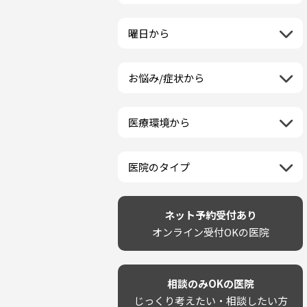
栃木県
一般歯科
ラミネートベニア
新潟県
福島県
近畿地方
群馬県
小児歯科
マニキュア
富山県
山形県
三重県
曜日から
埼玉県
中国地方
矯正歯科
ウォーキングブリーチ
石川県
宮城県
滋賀県
千葉県
月曜日
歯科口腔外科
コース/回数券あり
鳥取県
福井県
四国地方
京都府
東京都
火曜日
ホワイトニング専門歯科医院
フリーパス
島根県
山梨県
お悩み/症状から
徳島県
大阪府
神奈川県
水曜日
九州・沖縄地方
セルフホワイトニング専門店
連続施術OK
岡山県
長野県
虫歯
香川県
兵庫県
木曜日
その他医療機関
福岡県
ホワイトニング専門医院
広島県
岐阜県
海外
歯が抜けた
愛媛県
奈良県
金曜日
佐賀県
ポリリントリートメント
山口県
静岡県
医療環境から
ベトナム
歯が揺れる
高知県
和歌山県
土曜日
長崎県
カウンセリング日にホワイトニ
愛知県
ネット予約受付あり
再検索
親知らずが痛い
日曜日
再検索
熊本県
ング施術OK
完全予約制
歯の欠け・割れ・穴
祝日
大分県
医院のタイプ
駐車場あり（有料）
しみる・知覚過敏
宮崎県
設備に自信あり！
駐車場あり（無料）
歯茎からの出血
再検索
鹿児島県
技術に自信あり！
再検索
クレジットカード対応
歯茎が痩せる
沖縄県
幅広い悩みに対応！
ネット予約受付あり
駅近（徒歩5分以内）
歯茎の色が気になる
専門分野に特化！
オンライン受付OKの医院
土日祝いずれか診療あり
噛み合わせ
審美・美容メニュー豊富！
20時以降も診療可能
歯並び
カウンセリングを重視！
個室あり
歯ぎしり
削らない治療を目指す！
靴のままOK
いびき
相談のみOKの医院
歯を残す治療を目指す！
外国語対応
あごが痛い・口が開かない
じっくり考えたい・相談したい方