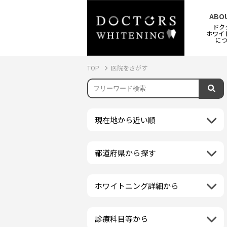
ABO
ドク
ホワイ
に
TOP
医院をさがす
現在地から近い順
都道府県から探す
北海道地方
再検索
北海道
東北地方
ホワイトニング詳細から
クリーニング・スケーリング
青森県
関東地方
PMTC・ポリッシング
岩手県
茨城県
診療科目等から
中部地方
デュアルホワイトニング
秋田県