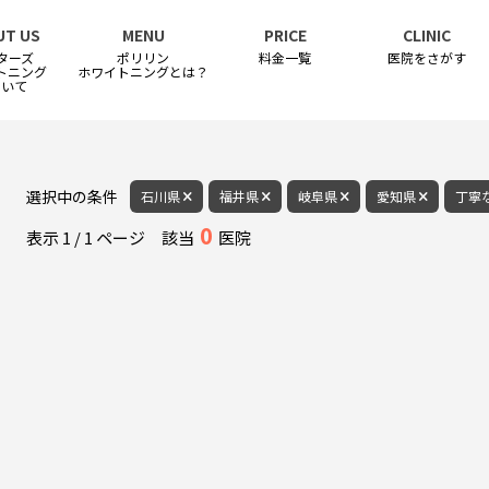
UT US
MENU
PRICE
CLINIC
ターズ
ポリリン
料金一覧
医院をさがす
トニング
ホワイトニングとは？
ついて
選択中の条件
石川県
福井県
岐阜県
愛知県
丁寧
0
表示
1
/
1
ページ
該当
医院