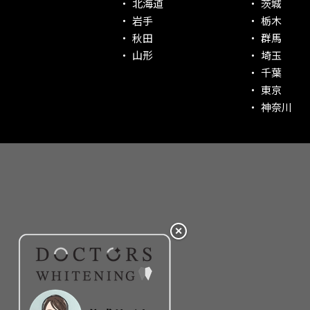
北海道
茨城
社会貢献意識を持つ！
岩手
栃木
老舗クリニック！
秋田
群馬
丁寧な接客接遇！
山形
埼玉
千葉
再検索
東京
神奈川
✕