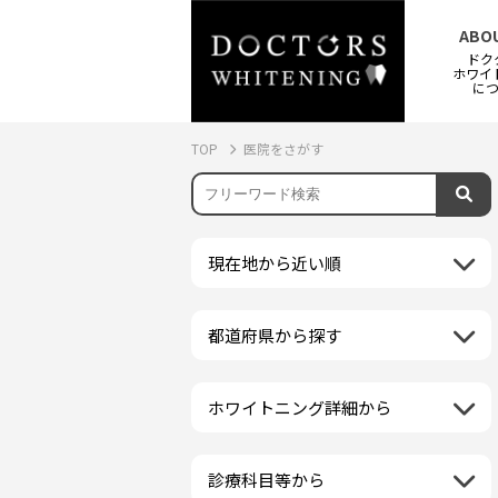
ABO
ドク
ホワイ
に
TOP
医院をさがす
現在地から近い順
都道府県から探す
北海道地方
再検索
北海道
東北地方
ホワイトニング詳細から
クリーニング・スケーリング
青森県
関東地方
PMTC・ポリッシング
岩手県
茨城県
診療科目等から
中部地方
デュアルホワイトニング
秋田県