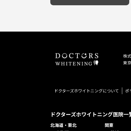
予防歯科を重視！
キッズスペースあり
しこり・いぼがある
患者様の意見を重視！
保育士がいる
歯の汚れ
丁寧な治療計画！
不安の強いお子様対応
歯の色が気になる
しっかり丁寧に説明！
担当制
口臭
お子様対応が得意！
チーム医療制
ドライマウス
お子様が喜ぶ医院！
相談のみ可
妊娠中の治療・検診
怒らない・怖くない！
急患対応
セカンドオピニオンを受けたい
予約が取りやすい！
連携大学病院あり
テトラサイクリン変色歯
お待たせしない！
バリアフリー
株
遅い時間まで受付！
看護師がいる
東京
再検索
衛生面に徹底注力！
介護福祉士がいる
アクセス抜群！
訪問診療対応
お子様からお年寄りまで！
におい対策に注力
アットホームな雰囲気！
女性医師勤務
ドクターズホワイトニングについて
ポ
おしゃれな内装が自慢！
オンライン診療対応
自然光が明るい院内！
送迎あり
メディア掲載多数！
歯科技工士がいる
ドクターズホワイトニング医院一
チームワークが自慢！
コミュニケーション重視！
北海道・東北
関東
再検索
居心地の良い医院！