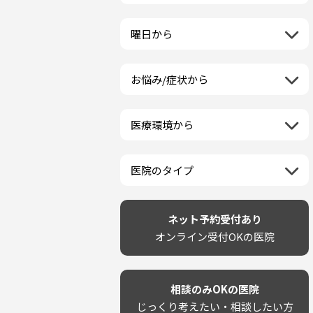
栃木県
一般歯科
ラミネートベニア
新潟県
福島県
近畿地方
群馬県
小児歯科
マニキュア
富山県
山形県
三重県
曜日から
埼玉県
中国地方
矯正歯科
ウォーキングブリーチ
石川県
宮城県
滋賀県
千葉県
月曜日
歯科口腔外科
コース/回数券あり
鳥取県
福井県
四国地方
京都府
東京都
火曜日
ホワイトニング専門歯科医院
フリーパス
島根県
山梨県
お悩み/症状から
徳島県
大阪府
神奈川県
水曜日
九州・沖縄地方
セルフホワイトニング専門店
連続施術OK
岡山県
長野県
虫歯
香川県
兵庫県
木曜日
その他医療機関
福岡県
ホワイトニング専門医院
広島県
岐阜県
海外
歯が抜けた
愛媛県
奈良県
金曜日
佐賀県
ポリリントリートメント
山口県
静岡県
医療環境から
ベトナム
歯が揺れる
高知県
和歌山県
土曜日
長崎県
カウンセリング日にホワイトニ
愛知県
ネット予約受付あり
再検索
親知らずが痛い
日曜日
再検索
熊本県
ング施術OK
完全予約制
歯の欠け・割れ・穴
祝日
大分県
医院のタイプ
駐車場あり（有料）
しみる・知覚過敏
宮崎県
設備に自信あり！
駐車場あり（無料）
歯茎からの出血
再検索
鹿児島県
技術に自信あり！
再検索
クレジットカード対応
歯茎が痩せる
沖縄県
幅広い悩みに対応！
ネット予約受付あり
駅近（徒歩5分以内）
歯茎の色が気になる
専門分野に特化！
オンライン受付OKの医院
土日祝いずれか診療あり
噛み合わせ
審美・美容メニュー豊富！
20時以降も診療可能
歯並び
カウンセリングを重視！
個室あり
歯ぎしり
削らない治療を目指す！
靴のままOK
いびき
相談のみOKの医院
歯を残す治療を目指す！
外国語対応
あごが痛い・口が開かない
じっくり考えたい・相談したい方