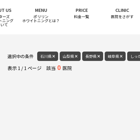
UT US
MENU
PRICE
CLINIC
ターズ
ポリリン
料金一覧
医院をさがす
トニング
ホワイトニングとは？
ついて
選択中の条件
石川県
山梨県
長野県
岐阜県
しっ
0
表示
1
/
1
ページ
該当
医院