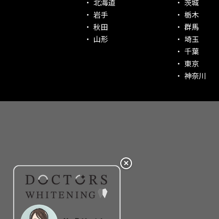
北海道
茨城
社会貢献意識を持つ！
岩手
栃木
老舗クリニック！
秋田
群馬
丁寧な接客接遇！
山形
埼玉
千葉
再検索
東京
神奈川
✕