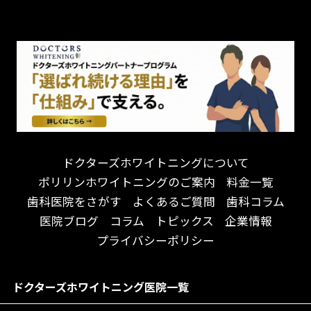
チーム医療制
お子様が喜ぶ医院！
ドライマウス
相談のみ可
怒らない・怖くない！
妊娠中の治療・検診
急患対応
予約が取りやすい！
セカンドオピニオンを受けたい
連携大学病院あり
お待たせしない！
テトラサイクリン変色歯
バリアフリー
遅い時間まで受付！
看護師がいる
衛生面に徹底注力！
介護福祉士がいる
再検索
アクセス抜群！
訪問診療対応
お子様からお年寄りまで！
におい対策に注力
ドクターズホワイトニングについて
アットホームな雰囲気！
女性医師勤務
ポリリンホワイトニングのご案内
料金一覧
おしゃれな内装が自慢！
オンライン診療対応
歯科医院をさがす
よくあるご質問
歯科コラム
自然光が明るい院内！
送迎あり
医院ブログ
コラム
トピックス
企業情報
メディア掲載多数！
歯科技工士がいる
プライバシーポリシー
チームワークが自慢！
コミュニケーション重視！
居心地の良い医院！
再検索
ドクターズホワイトニング医院一覧
社会貢献意識を持つ！