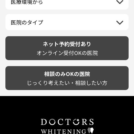
医療環境から
香川県
兵庫県
ホワイトニング専門医院
福岡県
広島県
歯が揺れる
岐阜県
海外
愛媛県
ネット予約受付あり
奈良県
ポリリントリートメント
佐賀県
山口県
親知らずが痛い
静岡県
再検索
ベトナム
高知県
完全予約制
和歌山県
再検索
カウンセリング日にホワイトニング施術
医院のタイプ
長崎県
歯の欠け・割れ・穴
愛知県
駐車場あり（有料）
OK
再検索
熊本県
設備に自信あり！
しみる・知覚過敏
駐車場あり（無料）
大分県
技術に自信あり！
歯茎からの出血
ネット予約受付あり
クレジットカード対応
宮崎県
幅広い悩みに対応！
歯茎が痩せる
再検索
駅近（徒歩5分以内）
オンライン受付OKの医院
鹿児島県
専門分野に特化！
歯茎の色が気になる
土日祝いずれか診療あり
沖縄県
審美・美容メニュー豊富！
噛み合わせ
20時以降も診療可能
カウンセリングを重視！
相談のみOKの医院
歯並び
個室あり
削らない治療を目指す！
歯ぎしり
じっくり考えたい・相談したい方
靴のままOK
歯を残す治療を目指す！
いびき
外国語対応
予防歯科を重視！
あごが痛い・口が開かない
キッズスペースあり
患者様の意見を重視！
しこり・いぼがある
保育士がいる
丁寧な治療計画！
歯の汚れ
不安の強いお子様対応
しっかり丁寧に説明！
歯の色が気になる
担当制
お子様対応が得意！
口臭