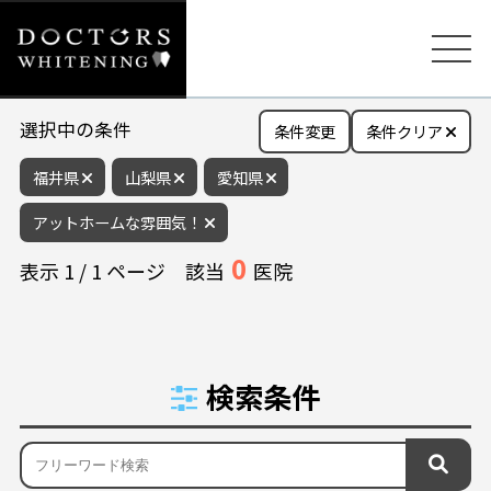
選択中の条件
条件変更
条件クリア
福井県
山梨県
愛知県
アットホームな雰囲気！
0
表示
1
/
1
ページ
該当
医院
検索条件