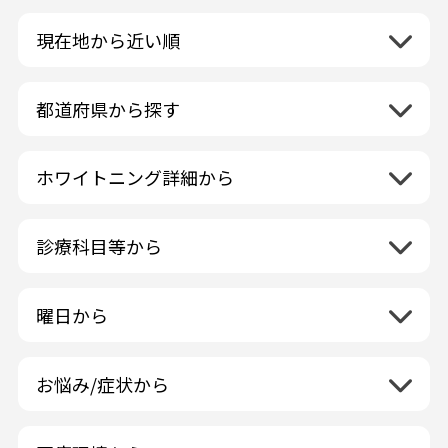
現在地から近い順
都道府県から探す
北海道地方
再検索
ホワイトニング詳細から
北海道
東北地方
クリーニング・スケーリング
青森県
関東地方
PMTC・ポリッシング
診療科目等から
岩手県
茨城県
デュアルホワイトニング
中部地方
一般歯科
秋田県
栃木県
ラミネートベニア
新潟県
小児歯科
福島県
近畿地方
曜日から
群馬県
マニキュア
富山県
矯正歯科
山形県
三重県
月曜日
火曜日
埼玉県
ウォーキングブリーチ
中国地方
石川県
歯科口腔外科
宮城県
滋賀県
水曜日
木曜日
千葉県
コース/回数券あり
お悩み/症状から
鳥取県
福井県
ホワイトニング専門歯科医院
四国地方
京都府
金曜日
土曜日
東京都
フリーパス
島根県
虫歯
山梨県
セルフホワイトニング専門店
徳島県
大阪府
日曜日
祝日
神奈川県
九州・沖縄地方
連続施術OK
岡山県
歯が抜けた
長野県
その他医療機関