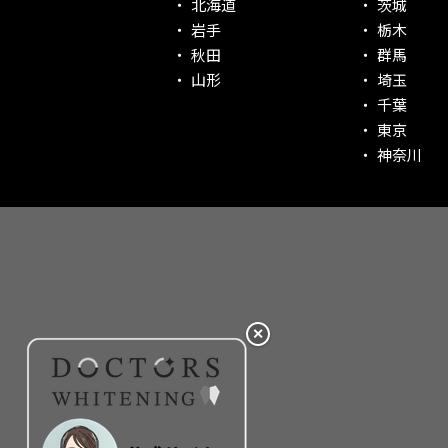
北海道
茨城
社会貢献意識を持つ！
岩手
栃木
老舗クリニック！
秋田
群馬
丁寧な接客接遇！
山形
埼玉
千葉
再検索
東京
神奈川
✕