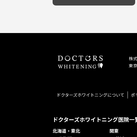
予防歯科を重視！
キッズスペースあり
しこり・いぼがある
患者様の意見を重視！
保育士がいる
歯の汚れ
丁寧な治療計画！
不安の強いお子様対応
歯の色が気になる
しっかり丁寧に説明！
担当制
口臭
お子様対応が得意！
チーム医療制
ドライマウス
お子様が喜ぶ医院！
相談のみ可
妊娠中の治療・検診
怒らない・怖くない！
急患対応
セカンドオピニオンを受けたい
予約が取りやすい！
連携大学病院あり
テトラサイクリン変色歯
お待たせしない！
バリアフリー
株
遅い時間まで受付！
看護師がいる
東京
再検索
衛生面に徹底注力！
介護福祉士がいる
アクセス抜群！
訪問診療対応
お子様からお年寄りまで！
におい対策に注力
アットホームな雰囲気！
女性医師勤務
ドクターズホワイトニングについて
ポ
おしゃれな内装が自慢！
オンライン診療対応
自然光が明るい院内！
送迎あり
メディア掲載多数！
歯科技工士がいる
ドクターズホワイトニング医院一
チームワークが自慢！
コミュニケーション重視！
北海道・東北
関東
再検索
居心地の良い医院！