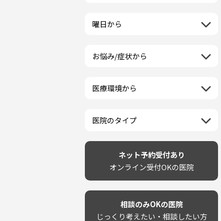
栃木県
一般歯科
ラミネートベニア
新潟県
福島県
近畿地方
群馬県
小児歯科
マニキュア
富山県
山形県
三重県
曜日から
埼玉県
中国地方
矯正歯科
ウォーキングブリーチ
石川県
宮城県
滋賀県
千葉県
月曜日
歯科口腔外科
コース/回数券あり
鳥取県
福井県
四国地方
京都府
東京都
火曜日
ホワイトニング専門歯科医院
フリーパス
島根県
山梨県
お悩み/症状から
徳島県
大阪府
神奈川県
水曜日
九州・沖縄地方
セルフホワイトニング専門店
連続施術OK
岡山県
長野県
虫歯
香川県
兵庫県
木曜日
その他医療機関
福岡県
ホワイトニング専門医院
広島県
岐阜県
海外
歯が抜けた
愛媛県
奈良県
金曜日
佐賀県
ポリリントリートメント
山口県
静岡県
医療環境から
ベトナム
歯が揺れる
高知県
和歌山県
土曜日
長崎県
カウンセリング日にホワイトニ
愛知県
ネット予約受付あり
再検索
親知らずが痛い
日曜日
再検索
熊本県
ング施術OK
完全予約制
歯の欠け・割れ・穴
祝日
大分県
医院のタイプ
駐車場あり（有料）
しみる・知覚過敏
宮崎県
設備に自信あり！
駐車場あり（無料）
歯茎からの出血
再検索
鹿児島県
技術に自信あり！
再検索
クレジットカード対応
歯茎が痩せる
沖縄県
幅広い悩みに対応！
ネット予約受付あり
駅近（徒歩5分以内）
歯茎の色が気になる
専門分野に特化！
オンライン受付OKの医院
土日祝いずれか診療あり
噛み合わせ
審美・美容メニュー豊富！
20時以降も診療可能
歯並び
カウンセリングを重視！
個室あり
歯ぎしり
削らない治療を目指す！
靴のままOK
いびき
相談のみOKの医院
歯を残す治療を目指す！
外国語対応
あごが痛い・口が開かない
じっくり考えたい・相談したい方