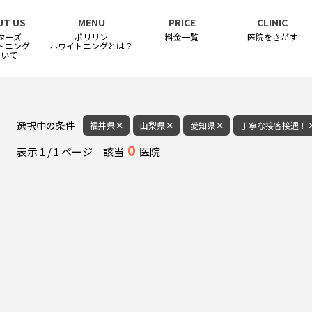
UT US
MENU
PRICE
CLINIC
ターズ
ポリリン
料金一覧
医院をさがす
トニング
ホワイトニングとは？
ついて
選択中の条件
福井県
山梨県
愛知県
丁寧な接客接遇！
0
表示
1
/
1
ページ
該当
医院