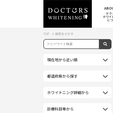
ABO
ドク
ホワイ
に
TOP
医院をさがす
現在地から近い順
都道府県から探す
北海道地方
再検索
北海道
東北地方
ホワイトニング詳細から
クリーニング・スケーリング
青森県
関東地方
PMTC・ポリッシング
岩手県
茨城県
診療科目等から
中部地方
デュアルホワイトニング
秋田県