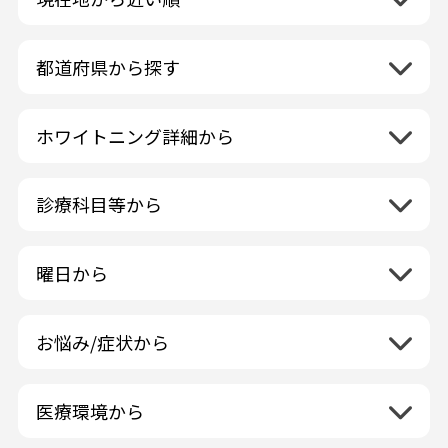
都道府県から探す
北海道地方
再検索
ホワイトニング詳細から
北海道
東北地方
クリーニング・スケーリング
青森県
関東地方
PMTC・ポリッシング
診療科目等から
岩手県
茨城県
デュアルホワイトニング
中部地方
一般歯科
秋田県
栃木県
ラミネートベニア
新潟県
小児歯科
福島県
近畿地方
曜日から
群馬県
マニキュア
富山県
矯正歯科
山形県
三重県
月曜日
火曜日
埼玉県
ウォーキングブリーチ
中国地方
石川県
歯科口腔外科
宮城県
滋賀県
水曜日
木曜日
千葉県
コース/回数券あり
お悩み/症状から
鳥取県
福井県
ホワイトニング専門歯科医院
四国地方
京都府
金曜日
土曜日
東京都
フリーパス
島根県
虫歯
山梨県
セルフホワイトニング専門店
徳島県
大阪府
日曜日
祝日
神奈川県
九州・沖縄地方
連続施術OK
岡山県
歯が抜けた
長野県
その他医療機関
医療環境から
香川県
兵庫県
ホワイトニング専門医院
福岡県
広島県
歯が揺れる
岐阜県
海外
愛媛県
ネット予約受付あり
奈良県
ポリリントリートメント