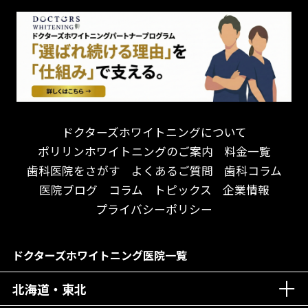
怒らない・怖くない！
妊娠中の治療・検診
急患対応
予約が取りやすい！
セカンドオピニオンを受けたい
連携大学病院あり
お待たせしない！
テトラサイクリン変色歯
バリアフリー
遅い時間まで受付！
看護師がいる
衛生面に徹底注力！
介護福祉士がいる
再検索
アクセス抜群！
訪問診療対応
お子様からお年寄りまで！
におい対策に注力
ドクターズホワイトニングについて
アットホームな雰囲気！
女性医師勤務
ポリリンホワイトニングのご案内
料金一覧
おしゃれな内装が自慢！
オンライン診療対応
歯科医院をさがす
よくあるご質問
歯科コラム
自然光が明るい院内！
送迎あり
医院ブログ
コラム
トピックス
企業情報
メディア掲載多数！
歯科技工士がいる
プライバシーポリシー
チームワークが自慢！
コミュニケーション重視！
居心地の良い医院！
再検索
ドクターズホワイトニング医院一覧
社会貢献意識を持つ！
北海道・東北
老舗クリニック！