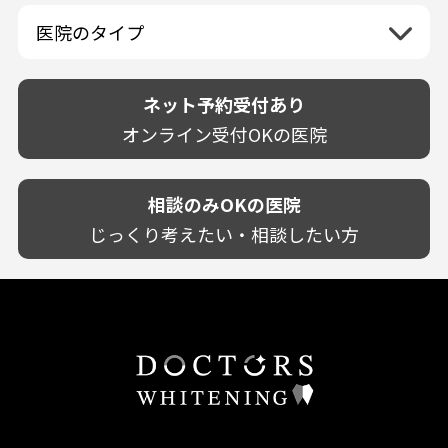
佐賀県
山口県
親知らずが痛い
静岡県
再検索
ベトナム
高知県
完全予約制
和歌山県
再検索
カウンセリング日にホワイトニング施術
医院のタイプ
長崎県
歯の欠け・割れ・穴
愛知県
駐車場あり（有料）
OK
再検索
熊本県
設備に自信あり！
しみる・知覚過敏
駐車場あり（無料）
大分県
技術に自信あり！
歯茎からの出血
ネット予約受付あり
クレジットカード対応
宮崎県
幅広い悩みに対応！
歯茎が痩せる
再検索
駅近（徒歩5分以内）
オンライン受付OKの医院
鹿児島県
専門分野に特化！
歯茎の色が気になる
土日祝いずれか診療あり
沖縄県
審美・美容メニュー豊富！
噛み合わせ
20時以降も診療可能
カウンセリングを重視！
相談のみOKの医院
歯並び
個室あり
削らない治療を目指す！
歯ぎしり
じっくり考えたい・相談したい方
靴のままOK
歯を残す治療を目指す！
いびき
外国語対応
予防歯科を重視！
あごが痛い・口が開かない
キッズスペースあり
患者様の意見を重視！
しこり・いぼがある
保育士がいる
丁寧な治療計画！
歯の汚れ
不安の強いお子様対応
しっかり丁寧に説明！
歯の色が気になる
担当制
お子様対応が得意！
口臭
チーム医療制
お子様が喜ぶ医院！
ドライマウス
相談のみ可