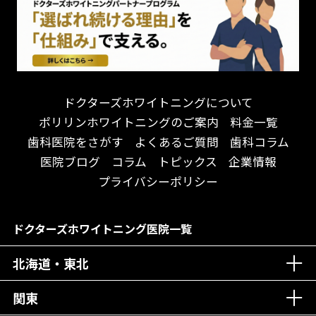
連携大学病院あり
お待たせしない！
テトラサイクリン変色歯
バリアフリー
遅い時間まで受付！
看護師がいる
衛生面に徹底注力！
介護福祉士がいる
再検索
アクセス抜群！
訪問診療対応
お子様からお年寄りまで！
におい対策に注力
ドクターズホワイトニングについて
アットホームな雰囲気！
女性医師勤務
ポリリンホワイトニングのご案内
料金一覧
おしゃれな内装が自慢！
オンライン診療対応
歯科医院をさがす
よくあるご質問
歯科コラム
自然光が明るい院内！
送迎あり
医院ブログ
コラム
トピックス
企業情報
メディア掲載多数！
歯科技工士がいる
プライバシーポリシー
チームワークが自慢！
コミュニケーション重視！
居心地の良い医院！
再検索
ドクターズホワイトニング医院一覧
社会貢献意識を持つ！
北海道・東北
老舗クリニック！
丁寧な接客接遇！
関東