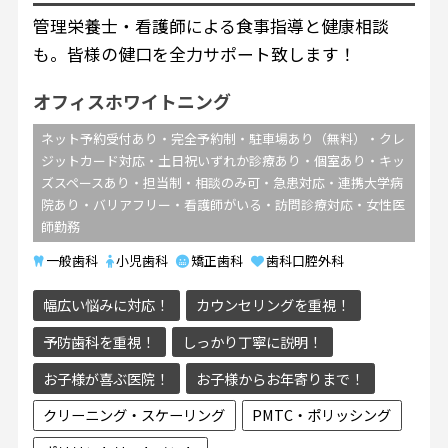
管理栄養士・看護師による食事指導と健康相談
も。皆様の健口を全力サポート致します！
オフィスホワイトニング
ネット予約受付あり・完全予約制・駐車場あり（無料）・クレ
ジットカード対応・土日祝いずれか診療あり・個室あり・キッ
ズスペースあり・担当制・相談のみ可・急患対応・連携大学病
院あり・バリアフリー・看護師がいる・訪問診療対応・女性医
師勤務
一般歯科
小児歯科
矯正歯科
歯科口腔外科
幅広い悩みに対応！
カウンセリングを重視！
予防歯科を重視！
しっかり丁寧に説明！
お子様が喜ぶ医院！
お子様からお年寄りまで！
クリーニング・スケーリング
PMTC・ポリッシング