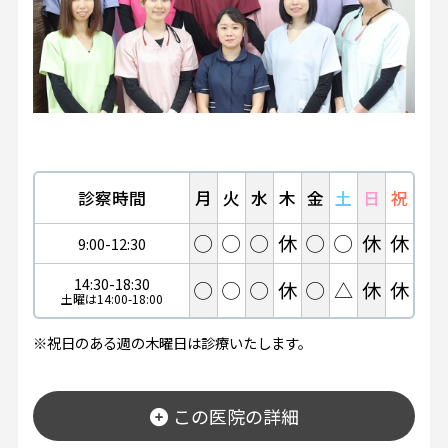
診察時間
月
火
水
木
金
土
日
祝
◯
◯
◯
休
◯
◯
休
休
9:00-12:30
14:30-18:30
◯
◯
◯
休
◯
△
休
休
土曜は14:00-18:00
※祝日のある週の木曜日は診療いたします。
この医院の詳細