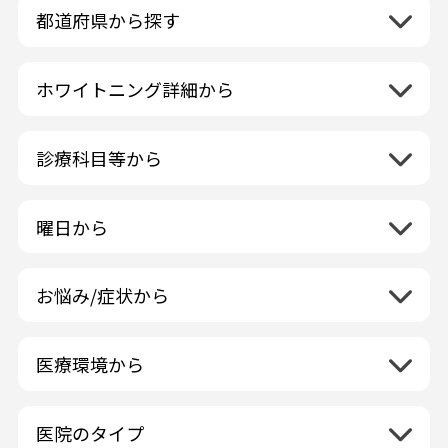
都道府県から探す
北海道地方
再検索
ホワイトニング詳細から
北海道
東北地方
クリーニング・スケーリング
青森県
関東地方
PMTC・ポリッシング
診療科目等から
岩手県
茨城県
デュアルホワイトニング
中部地方
一般歯科
秋田県
栃木県
ラミネートベニア
新潟県
小児歯科
福島県
近畿地方
曜日から
群馬県
マニキュア
富山県
矯正歯科
山形県
三重県
月曜日
火曜日
埼玉県
ウォーキングブリーチ
中国地方
石川県
歯科口腔外科
宮城県
滋賀県
水曜日
木曜日
千葉県
コース/回数券あり
お悩み/症状から
鳥取県
福井県
ホワイトニング専門歯科医院
四国地方
京都府
金曜日
土曜日
東京都
フリーパス
島根県
虫歯
山梨県
セルフホワイトニング専門店
徳島県
大阪府
日曜日
祝日
神奈川県
九州・沖縄地方
連続施術OK
岡山県
歯が抜けた
長野県
その他医療機関
医療環境から
香川県
兵庫県
ホワイトニング専門医院
福岡県
広島県
歯が揺れる
岐阜県
海外
愛媛県
ネット予約受付あり
奈良県
ポリリントリートメント
佐賀県
山口県
親知らずが痛い
静岡県
再検索
ベトナム
高知県
完全予約制
和歌山県
再検索
カウンセリング日にホワイトニング施術
医院のタイプ
長崎県
歯の欠け・割れ・穴
愛知県