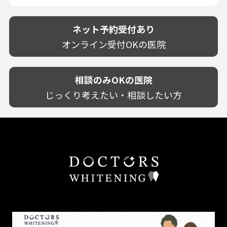
駐車場あり（有料）
OK
再検索
熊本県
設備に自信あり！
しみる・知覚過敏
駐車場あり（無料）
大分県
技術に自信あり！
歯茎からの出血
ネット予約受付あり
クレジットカード対応
宮崎県
幅広い悩みに対応！
歯茎が痩せる
再検索
駅近（徒歩5分以内）
オンライン受付OKの医院
鹿児島県
専門分野に特化！
歯茎の色が気になる
土日祝いずれか診療あり
沖縄県
審美・美容メニュー豊富！
噛み合わせ
20時以降も診療可能
カウンセリングを重視！
相談のみOKの医院
歯並び
個室あり
削らない治療を目指す！
歯ぎしり
じっくり考えたい・相談したい方
靴のままOK
歯を残す治療を目指す！
いびき
外国語対応
予防歯科を重視！
あごが痛い・口が開かない
キッズスペースあり
患者様の意見を重視！
しこり・いぼがある
保育士がいる
丁寧な治療計画！
歯の汚れ
不安の強いお子様対応
しっかり丁寧に説明！
歯の色が気になる
担当制
お子様対応が得意！
口臭
チーム医療制
お子様が喜ぶ医院！
ドライマウス
相談のみ可
怒らない・怖くない！
妊娠中の治療・検診
急患対応
予約が取りやすい！
セカンドオピニオンを受けたい