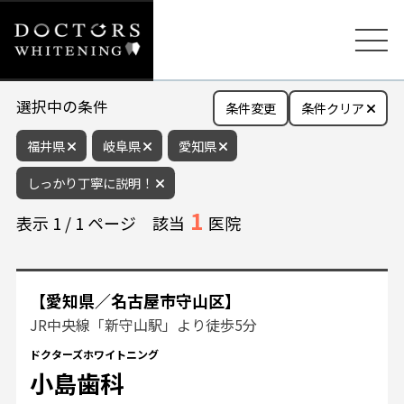
選択中の条件
条件変更
条件クリア
福井県
岐阜県
愛知県
しっかり丁寧に説明！
1
表示
1
/
1
ページ
該当
医院
【愛知県／名古屋市守山区】
JR中央線「新守山駅」より徒歩5分
ドクターズホワイトニング
小島歯科