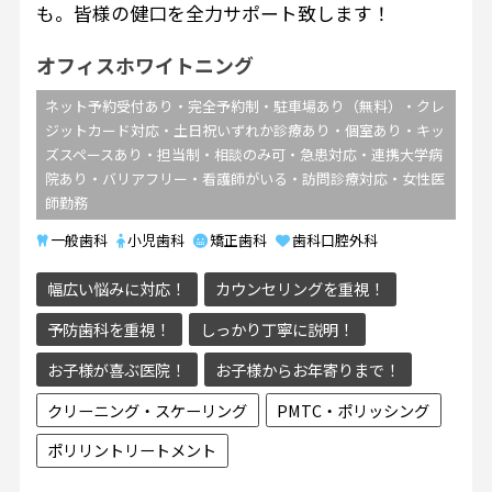
も。皆様の健口を全力サポート致します！
オフィスホワイトニング
ネット予約受付あり・完全予約制・駐車場あり（無料）・クレ
ジットカード対応・土日祝いずれか診療あり・個室あり・キッ
ズスペースあり・担当制・相談のみ可・急患対応・連携大学病
院あり・バリアフリー・看護師がいる・訪問診療対応・女性医
師勤務
一般歯科
小児歯科
矯正歯科
歯科口腔外科
幅広い悩みに対応！
カウンセリングを重視！
予防歯科を重視！
しっかり丁寧に説明！
お子様が喜ぶ医院！
お子様からお年寄りまで！
クリーニング・スケーリング
PMTC・ポリッシング
ポリリントリートメント