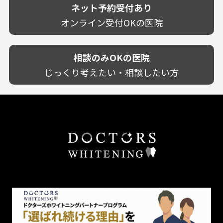
技術に自信あり！
歯茎からの出血
ネット予約受付あり
クレジットカード対応
宮崎県
幅広い悩みに対応！
歯茎が痩せる
再検索
駅近（徒歩5分以内）
オンライン受付OKの医院
鹿児島県
専門分野に特化！
歯茎の色が気になる
土日祝いずれか診療あり
沖縄県
審美・美容メニュー豊富！
噛み合わせ
20時以降も診療可能
カウンセリングを重視！
相談のみOKの医院
歯並び
個室あり
削らない治療を目指す！
歯ぎしり
じっくり考えたい・相談したい方
靴のままOK
歯を残す治療を目指す！
いびき
外国語対応
予防歯科を重視！
あごが痛い・口が開かない
キッズスペースあり
患者様の意見を重視！
しこり・いぼがある
保育士がいる
丁寧な治療計画！
歯の汚れ
不安の強いお子様対応
しっかり丁寧に説明！
歯の色が気になる
担当制
お子様対応が得意！
口臭
チーム医療制
お子様が喜ぶ医院！
ドライマウス
相談のみ可
怒らない・怖くない！
妊娠中の治療・検診
急患対応
予約が取りやすい！
セカンドオピニオンを受けたい
連携大学病院あり
お待たせしない！
テトラサイクリン変色歯
バリアフリー