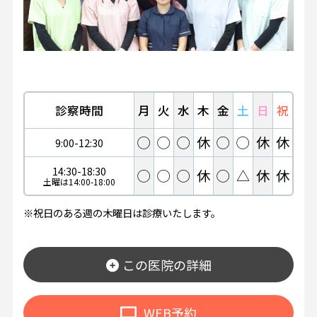
診察時間
月
火
水
木
金
土
日
祝
◯
◯
◯
休
◯
◯
休
休
9:00-12:30
14:30-18:30
◯
◯
◯
休
◯
△
休
休
土曜は14:00-18:00
※祝日のある週の木曜日は診療いたします。
この医院の詳細
WEB予約