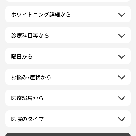
北海道地方
再検索
ホワイトニング詳細から
北海道
東北地方
クリーニング・スケーリング
青森県
関東地方
PMTC・ポリッシング
診療科目等から
岩手県
茨城県
デュアルホワイトニング
中部地方
一般歯科
秋田県
栃木県
ラミネートベニア
新潟県
小児歯科
福島県
近畿地方
曜日から
群馬県
マニキュア
富山県
矯正歯科
山形県
三重県
月曜日
火曜日
埼玉県
ウォーキングブリーチ
中国地方
石川県
歯科口腔外科
宮城県
滋賀県
水曜日
木曜日
千葉県
コース/回数券あり
お悩み/症状から
鳥取県
福井県
ホワイトニング専門歯科医院
四国地方
京都府
金曜日
土曜日
東京都
フリーパス
島根県
虫歯
山梨県
セルフホワイトニング専門店
徳島県
大阪府
日曜日
祝日
神奈川県
九州・沖縄地方
連続施術OK
岡山県
歯が抜けた
長野県
その他医療機関
医療環境から
香川県
兵庫県
ホワイトニング専門医院
福岡県
広島県
歯が揺れる
岐阜県
海外
愛媛県
ネット予約受付あり
奈良県
ポリリントリートメント
佐賀県
山口県
親知らずが痛い
静岡県
再検索
ベトナム
高知県
完全予約制
和歌山県
再検索
カウンセリング日にホワイトニング施術
医院のタイプ
長崎県
歯の欠け・割れ・穴
愛知県
駐車場あり（有料）
OK
再検索
熊本県
設備に自信あり！
しみる・知覚過敏
駐車場あり（無料）
大分県