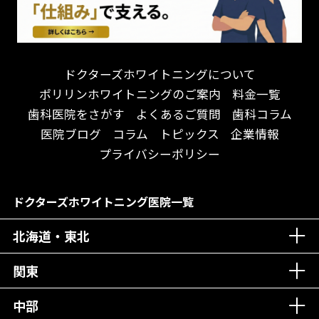
遅い時間まで受付！
看護師がいる
衛生面に徹底注力！
介護福祉士がいる
再検索
アクセス抜群！
訪問診療対応
お子様からお年寄りまで！
におい対策に注力
ドクターズホワイトニングについて
アットホームな雰囲気！
女性医師勤務
ポリリンホワイトニングのご案内
料金一覧
おしゃれな内装が自慢！
オンライン診療対応
歯科医院をさがす
よくあるご質問
歯科コラム
自然光が明るい院内！
送迎あり
医院ブログ
コラム
トピックス
企業情報
メディア掲載多数！
歯科技工士がいる
プライバシーポリシー
チームワークが自慢！
コミュニケーション重視！
居心地の良い医院！
再検索
ドクターズホワイトニング医院一覧
社会貢献意識を持つ！
北海道・東北
老舗クリニック！
丁寧な接客接遇！
関東
中部
再検索