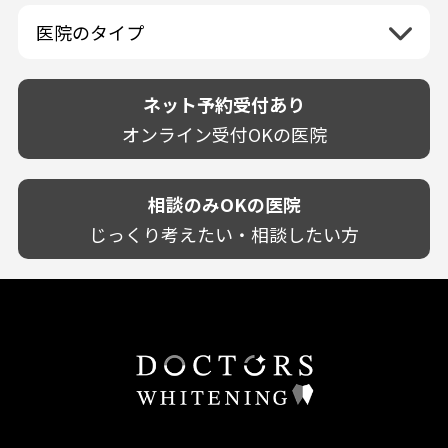
佐賀県
山口県
親知らずが痛い
静岡県
再検索
ベトナム
高知県
完全予約制
和歌山県
再検索
カウンセリング日にホワイトニング施術
医院のタイプ
長崎県
歯の欠け・割れ・穴
愛知県
駐車場あり（有料）
OK
再検索
熊本県
設備に自信あり！
しみる・知覚過敏
駐車場あり（無料）
大分県
技術に自信あり！
歯茎からの出血
ネット予約受付あり
クレジットカード対応
宮崎県
幅広い悩みに対応！
歯茎が痩せる
再検索
駅近（徒歩5分以内）
オンライン受付OKの医院
鹿児島県
専門分野に特化！
歯茎の色が気になる
土日祝いずれか診療あり
沖縄県
審美・美容メニュー豊富！
噛み合わせ
20時以降も診療可能
カウンセリングを重視！
相談のみOKの医院
歯並び
個室あり
削らない治療を目指す！
歯ぎしり
じっくり考えたい・相談したい方
靴のままOK
歯を残す治療を目指す！
いびき
外国語対応
予防歯科を重視！
あごが痛い・口が開かない
キッズスペースあり
患者様の意見を重視！
しこり・いぼがある
保育士がいる
丁寧な治療計画！
歯の汚れ
不安の強いお子様対応
しっかり丁寧に説明！
歯の色が気になる
担当制
お子様対応が得意！
口臭
チーム医療制
お子様が喜ぶ医院！
ドライマウス
相談のみ可