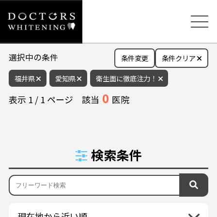
選択中の条件
条件変更
条件クリア
福井県
愛知県
衛生面に徹底注力！
0
表示
1
/
1
ページ
該当
医院
検索条件
現在地から近い順