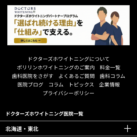
怒らない・怖くない！
妊娠中の治療・検診
急患対応
予約が取りやすい！
セカンドオピニオンを受けたい
連携大学病院あり
お待たせしない！
テトラサイクリン変色歯
バリアフリー
遅い時間まで受付！
看護師がいる
衛生面に徹底注力！
介護福祉士がいる
再検索
アクセス抜群！
訪問診療対応
お子様からお年寄りまで！
におい対策に注力
ドクターズホワイトニングについて
アットホームな雰囲気！
女性医師勤務
ポリリンホワイトニングのご案内
料金一覧
おしゃれな内装が自慢！
オンライン診療対応
歯科医院をさがす
よくあるご質問
歯科コラム
自然光が明るい院内！
送迎あり
医院ブログ
コラム
トピックス
企業情報
メディア掲載多数！
歯科技工士がいる
プライバシーポリシー
チームワークが自慢！
コミュニケーション重視！
居心地の良い医院！
再検索
ドクターズホワイトニング医院一覧
社会貢献意識を持つ！
北海道・東北
老舗クリニック！