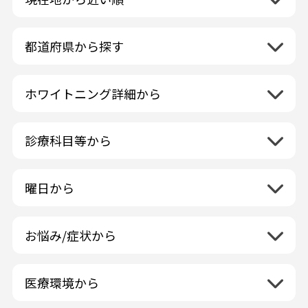
都道府県から探す
北海道地方
再検索
ホワイトニング詳細から
北海道
東北地方
クリーニング・スケーリング
青森県
関東地方
PMTC・ポリッシング
診療科目等から
岩手県
茨城県
デュアルホワイトニング
中部地方
一般歯科
秋田県
栃木県
ラミネートベニア
新潟県
小児歯科
福島県
近畿地方
曜日から
群馬県
マニキュア
富山県
矯正歯科
山形県
三重県
月曜日
火曜日
埼玉県
ウォーキングブリーチ
中国地方
石川県
歯科口腔外科
宮城県
滋賀県
水曜日
木曜日
千葉県
コース/回数券あり
お悩み/症状から
鳥取県
福井県
ホワイトニング専門歯科医院
四国地方
京都府
金曜日
土曜日
東京都
フリーパス
島根県
虫歯
山梨県
セルフホワイトニング専門店
徳島県
大阪府
日曜日
祝日
神奈川県
九州・沖縄地方
連続施術OK
岡山県
歯が抜けた
長野県
その他医療機関
医療環境から
香川県
兵庫県
ホワイトニング専門医院
福岡県
広島県
歯が揺れる
岐阜県
海外
愛媛県
ネット予約受付あり
奈良県
ポリリントリートメント