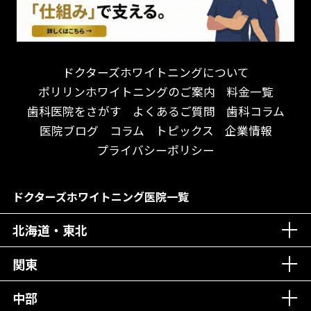
遅い時間まで受付！
看護師がいる
衛生面に徹底注力！
介護福祉士がいる
再検索
アクセス抜群！
訪問診療対応
お子様からお年寄りまで！
におい対策に注力
ドクターズホワイトニングについて
アットホームな雰囲気！
女性医師勤務
ポリリンホワイトニングのご案内
料金一覧
おしゃれな内装が自慢！
オンライン診療対応
歯科医院をさがす
よくあるご質問
歯科コラム
自然光が明るい院内！
送迎あり
医院ブログ
コラム
トピックス
企業情報
メディア掲載多数！
歯科技工士がいる
プライバシーポリシー
チームワークが自慢！
コミュニケーション重視！
居心地の良い医院！
再検索
ドクターズホワイトニング医院一覧
社会貢献意識を持つ！
北海道・東北
老舗クリニック！
丁寧な接客接遇！
関東
中部
再検索