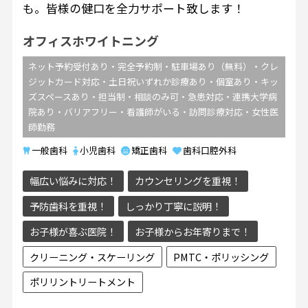
も。皆様の健口を全力サポート致します！
オフィスホワイトニング
ネット予約受付あり・完全予約制・駐車場あり（無料）・クレ
ジットカード対応・土日祝いずれか診療あり・個室あり・キッ
ズスペースあり・担当制・相談のみ可・急患対応・連携大学病
院あり・バリアフリー・看護師がいる・訪問診療対応・女性医
師勤務
一般歯科
小児歯科
矯正歯科
歯科口腔外科
幅広い悩みに対応！
カウンセリングを重視！
予防歯科を重視！
しっかり丁寧に説明！
お子様が喜ぶ医院！
お子様からお年寄りまで！
クリーニング・スケーリング
PMTC・ポリッシング
ポリリントリートメント