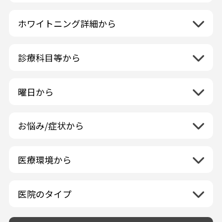
北海道地方
再検索
ホワイトニング詳細から
北海道
東北地方
クリーニング・スケーリング
青森県
関東地方
PMTC・ポリッシング
診療科目等から
岩手県
茨城県
デュアルホワイトニング
中部地方
一般歯科
秋田県
栃木県
ラミネートベニア
新潟県
小児歯科
福島県
近畿地方
曜日から
群馬県
マニキュア
富山県
矯正歯科
山形県
三重県
月曜日
火曜日
埼玉県
ウォーキングブリーチ
中国地方
石川県
歯科口腔外科
宮城県
滋賀県
水曜日
木曜日
千葉県
コース/回数券あり
お悩み/症状から
鳥取県
福井県
ホワイトニング専門歯科医院
四国地方
京都府
金曜日
土曜日
東京都
フリーパス
島根県
虫歯
山梨県
セルフホワイトニング専門店
徳島県
大阪府
日曜日
祝日
神奈川県
九州・沖縄地方
連続施術OK
岡山県
歯が抜けた
長野県
その他医療機関
医療環境から
香川県
兵庫県
ホワイトニング専門医院
福岡県
広島県
歯が揺れる
岐阜県
海外
愛媛県
ネット予約受付あり
奈良県
ポリリントリートメント
佐賀県
山口県
親知らずが痛い
静岡県
再検索
ベトナム
高知県
完全予約制
和歌山県
再検索
カウンセリング日にホワイトニング施術
医院のタイプ
長崎県
歯の欠け・割れ・穴
愛知県
駐車場あり（有料）
OK
再検索
熊本県
設備に自信あり！
しみる・知覚過敏
駐車場あり（無料）
大分県