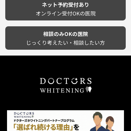
技術に自信あり！
歯茎からの出血
ネット予約受付あり
クレジットカード対応
宮崎県
幅広い悩みに対応！
歯茎が痩せる
再検索
駅近（徒歩5分以内）
オンライン受付OKの医院
鹿児島県
専門分野に特化！
歯茎の色が気になる
土日祝いずれか診療あり
沖縄県
審美・美容メニュー豊富！
噛み合わせ
20時以降も診療可能
カウンセリングを重視！
相談のみOKの医院
歯並び
個室あり
削らない治療を目指す！
歯ぎしり
じっくり考えたい・相談したい方
靴のままOK
歯を残す治療を目指す！
いびき
外国語対応
予防歯科を重視！
あごが痛い・口が開かない
キッズスペースあり
患者様の意見を重視！
しこり・いぼがある
保育士がいる
丁寧な治療計画！
歯の汚れ
不安の強いお子様対応
しっかり丁寧に説明！
歯の色が気になる
担当制
お子様対応が得意！
口臭
チーム医療制
お子様が喜ぶ医院！
ドライマウス
相談のみ可
怒らない・怖くない！
妊娠中の治療・検診
急患対応
予約が取りやすい！
セカンドオピニオンを受けたい
連携大学病院あり
お待たせしない！
テトラサイクリン変色歯
バリアフリー