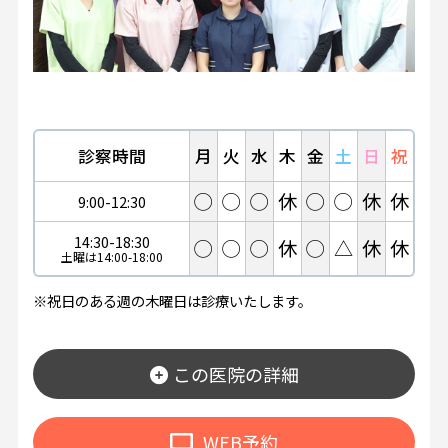
診察時間
月
火
水
木
金
土
日
祝
◯
◯
◯
休
◯
◯
休
休
9:00-12:30
14:30-18:30
◯
◯
◯
休
◯
△
休
休
土曜は14:00-18:00
※祝日のある週の木曜日は診療いたします。
この医院の詳細
WEB予約