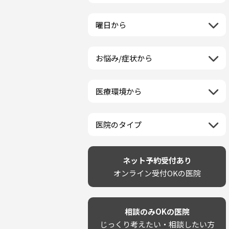
栃木県
一般歯科
ラミネートベニア
新潟県
福島県
近畿地方
群馬県
小児歯科
マニキュア
富山県
山形県
三重県
曜日から
埼玉県
中国地方
矯正歯科
ウォーキングブリーチ
石川県
宮城県
滋賀県
千葉県
月曜日
歯科口腔外科
コース/回数券あり
鳥取県
福井県
四国地方
京都府
東京都
火曜日
ホワイトニング専門歯科医院
フリーパス
島根県
山梨県
お悩み/症状から
徳島県
大阪府
神奈川県
水曜日
九州・沖縄地方
セルフホワイトニング専門店
連続施術OK
岡山県
長野県
虫歯
香川県
兵庫県
木曜日
その他医療機関
福岡県
ホワイトニング専門医院
広島県
岐阜県
海外
歯が抜けた
愛媛県
奈良県
金曜日
佐賀県
ポリリントリートメント
山口県
静岡県
医療環境から
ベトナム
歯が揺れる
高知県
和歌山県
土曜日
長崎県
カウンセリング日にホワイトニ
愛知県
ネット予約受付あり
再検索
親知らずが痛い
日曜日
再検索
熊本県
ング施術OK
完全予約制
歯の欠け・割れ・穴
祝日
大分県
医院のタイプ
駐車場あり（有料）
しみる・知覚過敏
宮崎県
設備に自信あり！
駐車場あり（無料）
歯茎からの出血
再検索
鹿児島県
技術に自信あり！
再検索
クレジットカード対応
歯茎が痩せる
沖縄県
幅広い悩みに対応！
ネット予約受付あり
駅近（徒歩5分以内）
歯茎の色が気になる
専門分野に特化！
オンライン受付OKの医院
土日祝いずれか診療あり
噛み合わせ
審美・美容メニュー豊富！
20時以降も診療可能
歯並び
カウンセリングを重視！
個室あり
歯ぎしり
削らない治療を目指す！
靴のままOK
いびき
相談のみOKの医院
歯を残す治療を目指す！
外国語対応
あごが痛い・口が開かない
じっくり考えたい・相談したい方