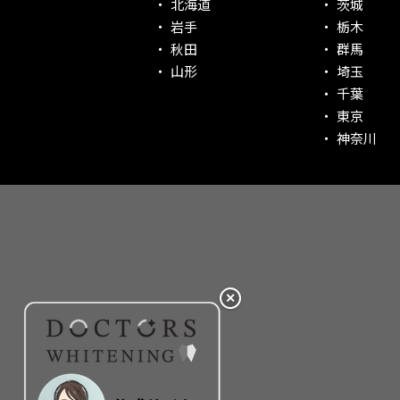
北海道
茨城
社会貢献意識を持つ！
岩手
栃木
老舗クリニック！
秋田
群馬
丁寧な接客接遇！
山形
埼玉
千葉
再検索
東京
神奈川
✕