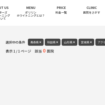
UT US
MENU
PRICE
CLINIC
ターズ
ポリリン
料金一覧
医院をさがす
トニング
ホワイトニングとは？
ついて
選択中の条件
青森県
秋田県
山形県
宮城県
アク
0
表示
1
/
1
ページ
該当
医院