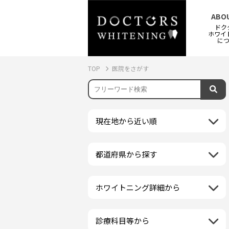
ABO
ドク
ホワイ
に
TOP
医院をさがす
現在地から近い順
都道府県から探す
北海道地方
再検索
北海道
東北地方
ホワイトニング詳細から
クリーニング・スケーリング
青森県
関東地方
PMTC・ポリッシング
岩手県
茨城県
診療科目等から
中部地方
デュアルホワイトニング
秋田県