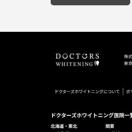
予防歯科を重視！
キッズスペースあり
しこり・いぼがある
患者様の意見を重視！
保育士がいる
歯の汚れ
丁寧な治療計画！
不安の強いお子様対応
歯の色が気になる
しっかり丁寧に説明！
担当制
口臭
お子様対応が得意！
チーム医療制
ドライマウス
お子様が喜ぶ医院！
相談のみ可
妊娠中の治療・検診
怒らない・怖くない！
急患対応
セカンドオピニオンを受けたい
予約が取りやすい！
連携大学病院あり
テトラサイクリン変色歯
お待たせしない！
バリアフリー
株
遅い時間まで受付！
看護師がいる
東京
再検索
衛生面に徹底注力！
介護福祉士がいる
アクセス抜群！
訪問診療対応
お子様からお年寄りまで！
におい対策に注力
アットホームな雰囲気！
女性医師勤務
ドクターズホワイトニングについて
ポ
おしゃれな内装が自慢！
オンライン診療対応
自然光が明るい院内！
送迎あり
メディア掲載多数！
歯科技工士がいる
ドクターズホワイトニング医院一
チームワークが自慢！
コミュニケーション重視！
北海道・東北
関東
再検索
居心地の良い医院！