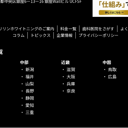
都中央区銀座6ー13ー16
銀座Wallビル UCF5F
リリンホワイトニングのご案内
料金一覧
歯科医院をさがす
よ
コラム
トピックス
企業情報
プライバシーポリシー
覧
中部
近畿
中国
新潟
滋賀
鳥取
福井
大阪
広島
山梨
兵庫
長野
奈良
静岡
愛知
三重