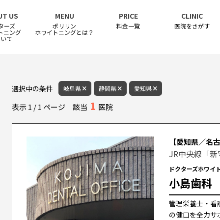
UT US
MENU
PRICE
CLINIC
ターズ
ポリリン
料金一覧
医院をさがす
トニング
ホワイトニングとは？
ついて
選択中の条件
岐阜県
静岡県
愛知県
1
表示
1
/
1
ページ
該当
医院
【愛知県／名
JR中央線「新
ドクターズホワイ
小島歯科
管理栄養士・看
の健口を全力サ