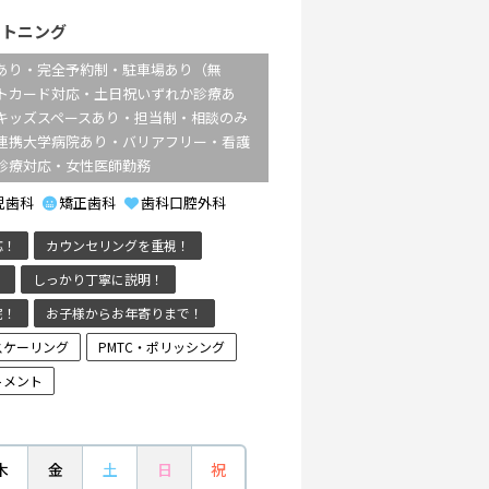
イトニング
あり・完全予約制・駐車場あり（無
トカード対応・土日祝いずれか診療あ
キッズスペースあり・担当制・相談のみ
連携大学病院あり・バリアフリー・看護
診療対応・女性医師勤務
児歯科
矯正歯科
歯科口腔外科
応！
カウンセリングを重視！
！
しっかり丁寧に説明！
院！
お子様からお年寄りまで！
スケーリング
PMTC・ポリッシング
トメント
木
金
土
日
祝