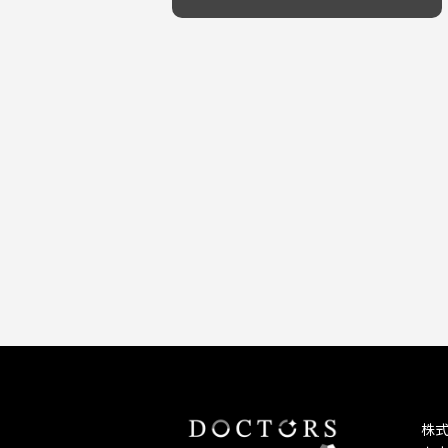
予防歯科を重視！
キッズスペースあり
しこり・いぼがある
患者様の意見を重視！
保育士がいる
歯の汚れ
丁寧な治療計画！
不安の強いお子様対応
歯の色が気になる
しっかり丁寧に説明！
担当制
口臭
お子様対応が得意！
チーム医療制
ドライマウス
お子様が喜ぶ医院！
相談のみ可
妊娠中の治療・検診
怒らない・怖くない！
急患対応
セカンドオピニオンを受けたい
予約が取りやすい！
連携大学病院あり
テトラサイクリン変色歯
お待たせしない！
バリアフリー
遅い時間まで受付！
看護師がいる
再検索
衛生面に徹底注力！
介護福祉士がいる
アクセス抜群！
訪問診療対応
お子様からお年寄りまで！
におい対策に注力
アットホームな雰囲気！
女性医師勤務
おしゃれな内装が自慢！
オンライン診療対応
自然光が明るい院内！
送迎あり
メディア掲載多数！
歯科技工士がいる
チームワークが自慢！
コミュニケーション重視！
株
再検索
居心地の良い医院！