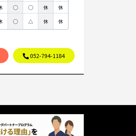
休
◯
◯
休
休
休
◯
△
休
休
052-794-1184