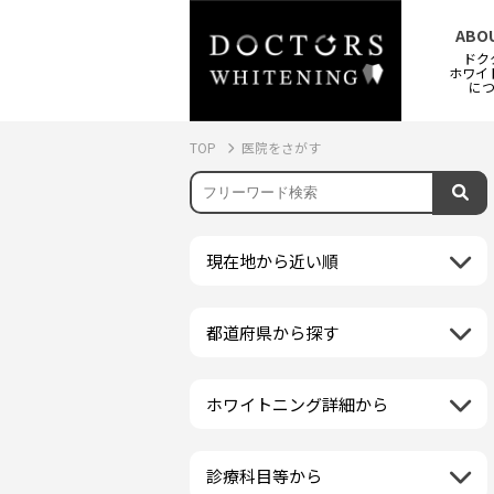
ABO
ドク
ホワイ
に
TOP
医院をさがす
現在地から近い順
都道府県から探す
北海道地方
再検索
北海道
東北地方
ホワイトニング詳細から
クリーニング・スケーリング
青森県
関東地方
PMTC・ポリッシング
岩手県
茨城県
診療科目等から
中部地方
デュアルホワイトニング
秋田県