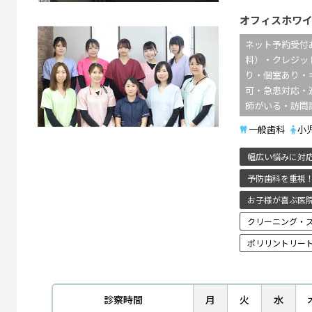
オフィスホワ
ネット予約受付
料）・クレジッ
り・個室あり・
可・急患対応・
師がいる・訪問
一般歯科
小
幅広い悩みに対
予防歯科を重視
お子様が喜ぶ医
クリーニング・
ポリリントリー
診察時間
月
火
水