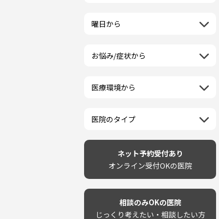
栃木県
一般歯科
ラミネートベニア
新潟県
福島県
近畿地方
群馬県
小児歯科
マニキュア
富山県
山形県
三重県
曜日から
埼玉県
中国地方
矯正歯科
ウォーキングブリーチ
石川県
宮城県
滋賀県
千葉県
月曜日
歯科口腔外科
コース/回数券あり
鳥取県
福井県
四国地方
京都府
東京都
火曜日
ホワイトニング専門歯科医院
フリーパス
島根県
山梨県
お悩み/症状から
徳島県
大阪府
神奈川県
水曜日
九州・沖縄地方
セルフホワイトニング専門店
連続施術OK
岡山県
長野県
虫歯
香川県
兵庫県
木曜日
その他医療機関
福岡県
ホワイトニング専門医院
広島県
岐阜県
海外
歯が抜けた
愛媛県
奈良県
金曜日
佐賀県
ポリリントリートメント
山口県
静岡県
医療環境から
ベトナム
歯が揺れる
高知県
和歌山県
土曜日
長崎県
カウンセリング日にホワイトニ
愛知県
ネット予約受付あり
再検索
親知らずが痛い
日曜日
再検索
熊本県
ング施術OK
完全予約制
歯の欠け・割れ・穴
祝日
大分県
医院のタイプ
駐車場あり（有料）
しみる・知覚過敏
宮崎県
設備に自信あり！
駐車場あり（無料）
歯茎からの出血
再検索
鹿児島県
技術に自信あり！
再検索
クレジットカード対応
歯茎が痩せる
沖縄県
幅広い悩みに対応！
ネット予約受付あり
駅近（徒歩5分以内）
歯茎の色が気になる
専門分野に特化！
オンライン受付OKの医院
土日祝いずれか診療あり
噛み合わせ
審美・美容メニュー豊富！
20時以降も診療可能
歯並び
カウンセリングを重視！
個室あり
歯ぎしり
削らない治療を目指す！
靴のままOK
いびき
相談のみOKの医院
歯を残す治療を目指す！
外国語対応
あごが痛い・口が開かない
じっくり考えたい・相談したい方