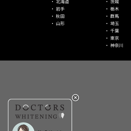
北海道
茨城
社会貢献意識を持つ！
岩手
栃木
老舗クリニック！
秋田
群馬
丁寧な接客接遇！
山形
埼玉
千葉
再検索
東京
神奈川
✕