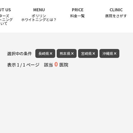
UT US
MENU
PRICE
CLINIC
ターズ
ポリリン
料金一覧
医院をさがす
トニング
ホワイトニングとは？
ついて
選択中の条件
長崎県
熊本県
宮崎県
沖縄県
0
表示
1
/
1
ページ
該当
医院