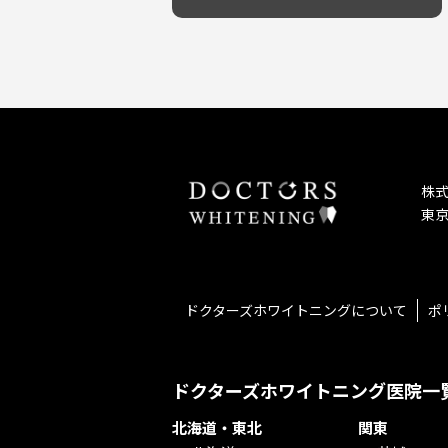
予防歯科を重視！
キッズスペースあり
しこり・いぼがある
患者様の意見を重視！
保育士がいる
歯の汚れ
丁寧な治療計画！
不安の強いお子様対応
歯の色が気になる
しっかり丁寧に説明！
担当制
口臭
お子様対応が得意！
チーム医療制
ドライマウス
お子様が喜ぶ医院！
相談のみ可
妊娠中の治療・検診
怒らない・怖くない！
急患対応
セカンドオピニオンを受けたい
予約が取りやすい！
連携大学病院あり
テトラサイクリン変色歯
お待たせしない！
バリアフリー
株
遅い時間まで受付！
看護師がいる
東京
再検索
衛生面に徹底注力！
介護福祉士がいる
アクセス抜群！
訪問診療対応
お子様からお年寄りまで！
におい対策に注力
アットホームな雰囲気！
女性医師勤務
ドクターズホワイトニングについて
ポ
おしゃれな内装が自慢！
オンライン診療対応
自然光が明るい院内！
送迎あり
メディア掲載多数！
歯科技工士がいる
ドクターズホワイトニング医院一
チームワークが自慢！
コミュニケーション重視！
北海道・東北
関東
再検索
居心地の良い医院！