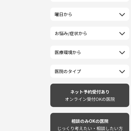
栃木県
一般歯科
ラミネートベニア
新潟県
福島県
近畿地方
群馬県
小児歯科
マニキュア
富山県
山形県
三重県
曜日から
埼玉県
中国地方
矯正歯科
ウォーキングブリーチ
石川県
宮城県
滋賀県
千葉県
月曜日
歯科口腔外科
コース/回数券あり
鳥取県
福井県
四国地方
京都府
東京都
火曜日
ホワイトニング専門歯科医院
フリーパス
島根県
山梨県
お悩み/症状から
徳島県
大阪府
神奈川県
水曜日
九州・沖縄地方
セルフホワイトニング専門店
連続施術OK
岡山県
長野県
虫歯
香川県
兵庫県
木曜日
その他医療機関
福岡県
ホワイトニング専門医院
広島県
岐阜県
海外
歯が抜けた
愛媛県
奈良県
金曜日
佐賀県
ポリリントリートメント
山口県
静岡県
医療環境から
ベトナム
歯が揺れる
高知県
和歌山県
土曜日
長崎県
カウンセリング日にホワイトニ
愛知県
ネット予約受付あり
再検索
親知らずが痛い
日曜日
再検索
熊本県
ング施術OK
完全予約制
歯の欠け・割れ・穴
祝日
大分県
医院のタイプ
駐車場あり（有料）
しみる・知覚過敏
宮崎県
設備に自信あり！
駐車場あり（無料）
歯茎からの出血
再検索
鹿児島県
技術に自信あり！
再検索
クレジットカード対応
歯茎が痩せる
沖縄県
幅広い悩みに対応！
ネット予約受付あり
駅近（徒歩5分以内）
歯茎の色が気になる
専門分野に特化！
オンライン受付OKの医院
土日祝いずれか診療あり
噛み合わせ
審美・美容メニュー豊富！
20時以降も診療可能
歯並び
カウンセリングを重視！
個室あり
歯ぎしり
削らない治療を目指す！
靴のままOK
いびき
相談のみOKの医院
歯を残す治療を目指す！
外国語対応
あごが痛い・口が開かない
じっくり考えたい・相談したい方