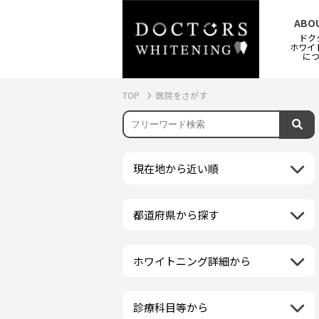
ABO
ドク
ホワイ
に
TOP
医院をさがす
現在地から近い順
都道府県から探す
北海道地方
再検索
北海道
東北地方
ホワイトニング詳細から
クリーニング・スケーリング
青森県
関東地方
PMTC・ポリッシング
岩手県
茨城県
診療科目等から
中部地方
デュアルホワイトニング
秋田県