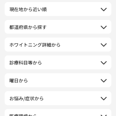
現在地から近い順
都道府県から探す
北海道地方
再検索
ホワイトニング詳細から
北海道
東北地方
クリーニング・スケーリング
青森県
関東地方
PMTC・ポリッシング
診療科目等から
岩手県
茨城県
デュアルホワイトニング
中部地方
一般歯科
秋田県
栃木県
ラミネートベニア
新潟県
小児歯科
福島県
近畿地方
曜日から
群馬県
マニキュア
富山県
矯正歯科
山形県
三重県
月曜日
火曜日
埼玉県
ウォーキングブリーチ
中国地方
石川県
歯科口腔外科
宮城県
滋賀県
水曜日
木曜日
千葉県
コース/回数券あり
お悩み/症状から
鳥取県
福井県
ホワイトニング専門歯科医院
四国地方
京都府
金曜日
土曜日
東京都
フリーパス
島根県
虫歯
山梨県
セルフホワイトニング専門店
徳島県
大阪府
日曜日
祝日
神奈川県
九州・沖縄地方
連続施術OK
岡山県
歯が抜けた
長野県
その他医療機関
医療環境から
香川県