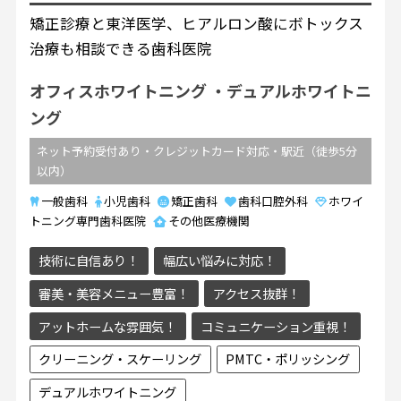
矯正診療と東洋医学、ヒアルロン酸にボトックス
治療も相談できる歯科医院
オフィスホワイトニング
デュアルホワイトニ
ング
ネット予約受付あり・クレジットカード対応・駅近（徒歩5分
以内）
一般歯科
小児歯科
矯正歯科
歯科口腔外科
ホワイ
トニング専門歯科医院
その他医療機関
技術に自信あり！
幅広い悩みに対応！
審美・美容メニュー豊富！
アクセス抜群！
アットホームな雰囲気！
コミュニケーション重視！
クリーニング・スケーリング
PMTC・ポリッシング
デュアルホワイトニング