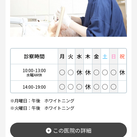
診察時間
月
火
水
木
金
土
日
祝
10:00-13:00
◯
◯
休
休
◯
◯
◯
休
水曜AM休
◯
◯
◯
休
◯
◯
◯
14:00-19:00
※月曜日：午後 ホワイトニング
※火曜日：午後 ホワイトニング
この医院の詳細