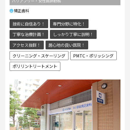
バリアフリー・女性医師勤務
矯正歯科
技術に自信あり！
専門分野に特化！
丁寧な治療計画！
しっかり丁寧に説明！
アクセス抜群！
居心地の良い医院！
クリーニング・スケーリング
PMTC・ポリッシング
ポリリントリートメント