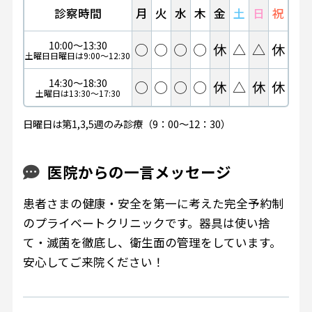
診察時間
月
火
水
木
金
土
日
祝
10:00～13:30
◯
◯
◯
◯
休
△
△
休
土曜日日曜日は9:00～12:30
14:30～18:30
◯
◯
◯
◯
休
△
休
休
土曜日は13:30～17:30
日曜日は第1,3,5週のみ診療（9：00～12：30）
医院からの一言メッセージ
患者さまの健康・安全を第一に考えた完全予約制
のプライベートクリニックです。器具は使い捨
て・滅菌を徹底し、衛生面の管理をしています。
安心してご来院ください！