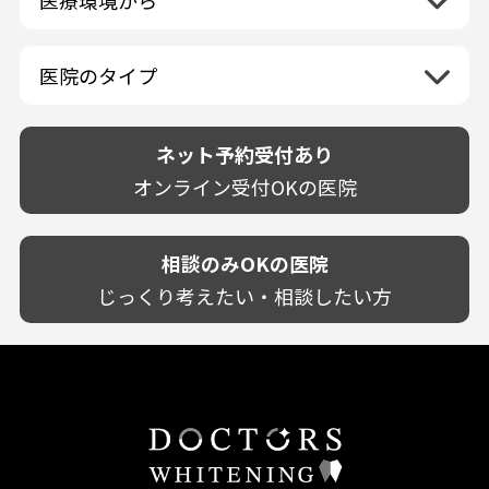
兵庫県
ホワイトニング専門医院
福岡県
広島県
歯が揺れる
岐阜県
海外
愛媛県
ネット予約受付あり
奈良県
ポリリントリートメント
佐賀県
山口県
親知らずが痛い
静岡県
再検索
ベトナム
高知県
完全予約制
和歌山県
再検索
カウンセリング日にホワイトニング施術
医院のタイプ
長崎県
歯の欠け・割れ・穴
愛知県
駐車場あり（有料）
OK
再検索
熊本県
設備に自信あり！
しみる・知覚過敏
駐車場あり（無料）
大分県
技術に自信あり！
歯茎からの出血
ネット予約受付あり
クレジットカード対応
宮崎県
幅広い悩みに対応！
歯茎が痩せる
再検索
駅近（徒歩5分以内）
オンライン受付OKの医院
鹿児島県
専門分野に特化！
歯茎の色が気になる
土日祝いずれか診療あり
沖縄県
審美・美容メニュー豊富！
噛み合わせ
20時以降も診療可能
カウンセリングを重視！
相談のみOKの医院
歯並び
個室あり
削らない治療を目指す！
歯ぎしり
じっくり考えたい・相談したい方
靴のままOK
歯を残す治療を目指す！
いびき
外国語対応
予防歯科を重視！
あごが痛い・口が開かない
キッズスペースあり
患者様の意見を重視！
しこり・いぼがある
保育士がいる
丁寧な治療計画！
歯の汚れ
不安の強いお子様対応
しっかり丁寧に説明！
歯の色が気になる
担当制
お子様対応が得意！
口臭