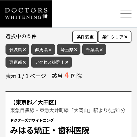
選択中の条件
条件変更
条件クリア
茨城県
群馬県
埼玉県
千葉県
東京都
アクセス抜群！
4
表示
1
/
1
ページ
該当
医院
【東京都／大田区】
東急目黒線・東急大井町線「大岡山」駅より徒歩1分
ドクターズホワイトニング
みはる矯正・歯科医院