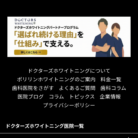
チーム医療制
お子様が喜ぶ医院！
ドライマウス
相談のみ可
怒らない・怖くない！
妊娠中の治療・検診
急患対応
予約が取りやすい！
セカンドオピニオンを受けたい
連携大学病院あり
お待たせしない！
テトラサイクリン変色歯
バリアフリー
遅い時間まで受付！
看護師がいる
衛生面に徹底注力！
介護福祉士がいる
再検索
アクセス抜群！
訪問診療対応
お子様からお年寄りまで！
におい対策に注力
ドクターズホワイトニングについて
アットホームな雰囲気！
女性医師勤務
ポリリンホワイトニングのご案内
料金一覧
おしゃれな内装が自慢！
オンライン診療対応
歯科医院をさがす
よくあるご質問
歯科コラム
自然光が明るい院内！
送迎あり
医院ブログ
コラム
トピックス
企業情報
メディア掲載多数！
歯科技工士がいる
プライバシーポリシー
チームワークが自慢！
コミュニケーション重視！
居心地の良い医院！
再検索
ドクターズホワイトニング医院一覧
社会貢献意識を持つ！