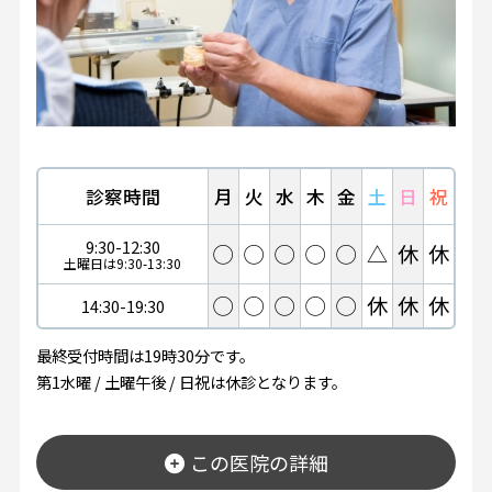
診察時間
月
火
水
木
金
土
日
祝
9:30-12:30
◯
◯
◯
◯
◯
△
休
休
土曜日は9:30-13:30
◯
◯
◯
◯
◯
休
休
休
14:30-19:30
最終受付時間は19時30分です。
第1水曜 / 土曜午後 / 日祝は休診となります。
この医院の詳細