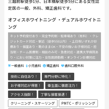
三越前駅徒歩1分、日本橋駅徒歩5分にある女性認
定医の一般、外科、矯正歯科です。
オフィスホワイトニング
デュアルホワイトニ
ング
ネット予約受付あり・完全予約制・駐車場あり（有料）・クレ
ジットカード対応・駅近（徒歩5分以内）・土日祝いずれか診
療あり・個室あり・靴のままOK・不安の強いお子様対応・担
当制・チーム医療制・相談のみ可・急患対応・連携大学病院あ
り・におい対策に注力・女性医師勤務・オンライン診療対応
一般歯科
小児歯科
矯正歯科
歯科口腔外科
技術に自信あり！
専門分野に特化！
お子様対応が得意！
衛生面に徹底注力！
アクセス抜群！
丁寧な接客接遇！
クリーニング・スケーリング
PMTC・ポリッシング