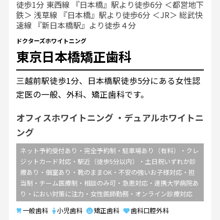
徒歩1分 東西線 『日本橋』駅より徒歩6分 ＜都営地下
鉄＞ 浅草線 『日本橋』駅より徒歩6分 ＜JR＞ 総武快
速線 『新日本橋駅』より徒歩４分
ドクターズホワイトニング
東京日本橋矯正歯科
三越前駅徒歩1分、日本橋駅徒歩5分にある女性認
定医の一般、外科、矯正歯科です。
オフィスホワイトニング
デュアルホワイトニ
ング
ネット予約受付あり・完全予約制・駐車場あり（有料）・クレ
ジットカード対応・駅近（徒歩5分以内）・土日祝いずれか診
療あり・個室あり・靴のままOK・不安の強いお子様対応・担
当制・チーム医療制・相談のみ可・急患対応・連携大学病院あ
り・におい対策に注力・女性医師勤務・オンライン診療対応
一般歯科
小児歯科
矯正歯科
歯科口腔外科