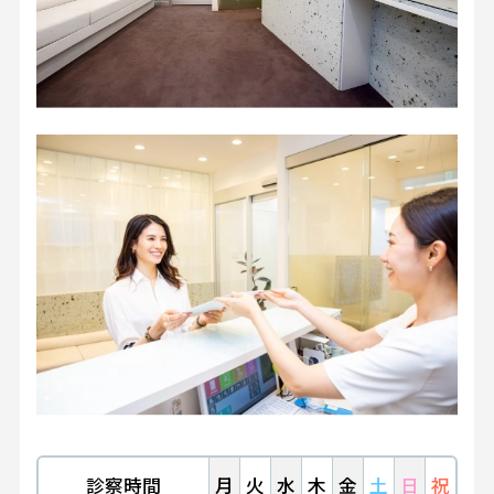
診察時間
月
火
水
木
金
土
日
祝