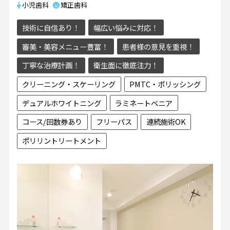
小児歯科
矯正歯科
技術に自信あり！
幅広い悩みに対応！
審美・美容メニュー豊富！
患者様の意見を重視！
丁寧な治療計画！
衛生面に徹底注力！
クリーニング・スケーリング
PMTC・ポリッシング
デュアルホワイトニング
ラミネートベニア
コース/回数券あり
フリーパス
連続施術OK
ポリリントリートメント