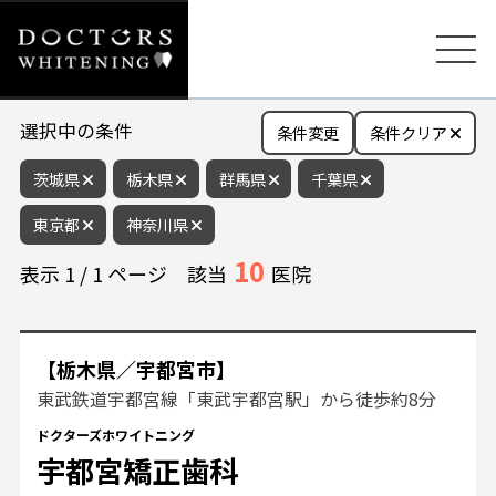
選択中の条件
条件変更
条件クリア
茨城県
栃木県
群馬県
千葉県
東京都
神奈川県
10
表示
1
/
1
ページ
該当
医院
【栃木県／宇都宮市】
東武鉄道宇都宮線「東武宇都宮駅」から徒歩約8分
ドクターズホワイトニング
宇都宮矯正歯科