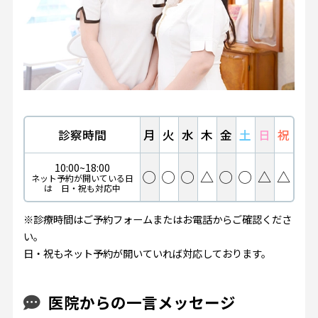
診察時間
月
火
水
木
金
土
日
祝
10:00~18:00
◯
◯
◯
△
◯
◯
△
△
ネット予約が開いている日
は 日・祝も対応中
※診療時間はご予約フォームまたはお電話からご確認くださ
い。
日・祝もネット予約が開いていれば対応しております。
医院からの一言メッセージ