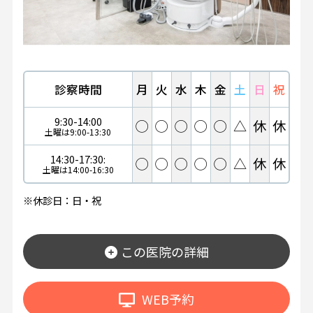
診察時間
月
火
水
木
金
土
日
祝
9:30-14:00
◯
◯
◯
◯
◯
△
休
休
土曜は9:00-13:30
14:30-17:30:
◯
◯
◯
◯
◯
△
休
休
土曜は14:00-16:30
※休診日：日・祝
この医院の詳細
WEB予約