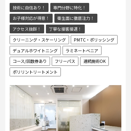
技術に自信あり！
専門分野に特化！
お子様対応が得意！
衛生面に徹底注力！
アクセス抜群！
丁寧な接客接遇！
クリーニング・スケーリング
PMTC・ポリッシング
デュアルホワイトニング
ラミネートベニア
コース/回数券あり
フリーパス
連続施術OK
ポリリントリートメント