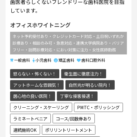
歯医者らしくないフレンドリーな歯科医院を目指
しています。
オフィスホワイトニング
ネット予約受付あり・クレジットカード対応・土日祝いずれか
診療あり・相談のみ可・急患対応・連携大学病院あり・バリア
フリー・訪問診療対応・におい対策に注力・女性医師勤務
一般歯科
小児歯科
矯正歯科
歯科口腔外科
怒らない・怖くない！
衛生面に徹底注力！
アットホームな雰囲気！
自然光が明るい院内！
居心地の良い医院！
丁寧な接客接遇！
クリーニング・スケーリング
PMTC・ポリッシング
ラミネートベニア
コース/回数券あり
連続施術OK
ポリリントリートメント