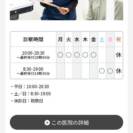
診察時間
月
火
水
木
金
土
日
祝
10:00-20:30
◯
◯
◯
◯
◯
休
〜最終受付20時00分
8:30-19:00
◯
◯
休
〜最終受付18時30分
・平日：10:00-20:30
・土／日：8:30-19:00
・休診日：祝祭日
この医院の詳細