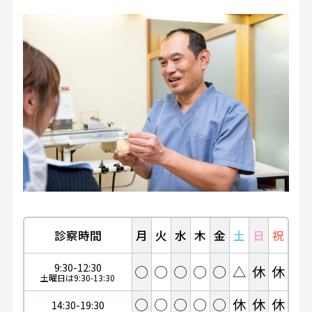
診察時間
月
火
水
木
金
土
日
祝
9:30-12:30
◯
◯
◯
◯
◯
△
休
休
土曜日は9:30-13:30
◯
◯
◯
◯
◯
休
休
休
14:30-19:30