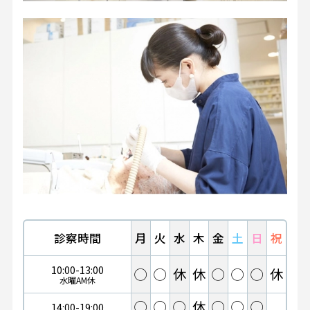
診察時間
月
火
水
木
金
土
日
祝
10:00-13:00
◯
◯
休
休
◯
◯
◯
休
水曜AM休
◯
◯
◯
休
◯
◯
◯
14:00-19:00