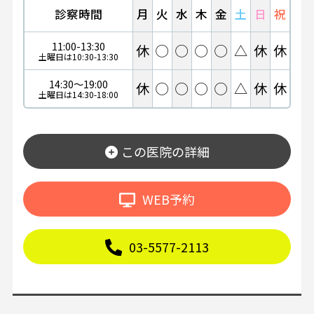
診察時間
月
火
水
木
金
土
日
祝
11:00-13:30
休
◯
◯
◯
◯
△
休
休
土曜日は10:30-13:30
14:30～19:00
休
◯
◯
◯
◯
△
休
休
土曜日は14:30-18:00
この医院の詳細
WEB予約
03-5577-2113