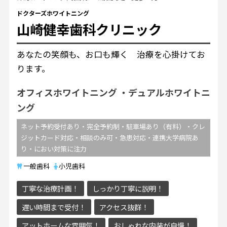
ドクターズホワイトニング
山崎健幸歯科クリニック
あなたの笑顔も、お口も輝く 治療を心掛けてお
ります。
オフィスホワイトニング
デュアルホワイトニ
ング
ネット予約受付あり・完全予約制・駐車場あり（有料）・クレ
ジットカード対応・相談のみ可・急患対応・連携大学病院あ
り・におい対策に注力
一般歯科
小児歯科
丁寧な治療計画！
しっかり丁寧に説明！
遅い時間まで受付！
アクセス抜群！
アットホームな雰囲気！
おしゃれな内装が自慢！