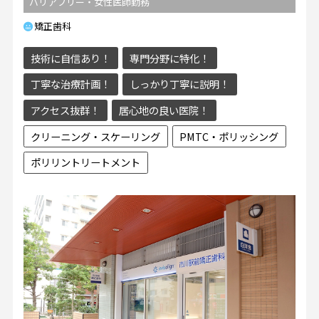
バリアフリー・女性医師勤務
矯正歯科
技術に自信あり！
専門分野に特化！
丁寧な治療計画！
しっかり丁寧に説明！
アクセス抜群！
居心地の良い医院！
クリーニング・スケーリング
PMTC・ポリッシング
ポリリントリートメント