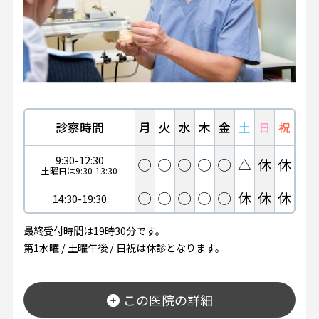
診察時間
月
火
水
木
金
土
日
祝
9:30-12:30
◯
◯
◯
◯
◯
△
休
休
土曜日は9:30-13:30
◯
◯
◯
◯
◯
休
休
休
14:30-19:30
最終受付時間は19時30分です。
第1水曜 / 土曜午後 / 日祝は休診となります。
この医院の詳細