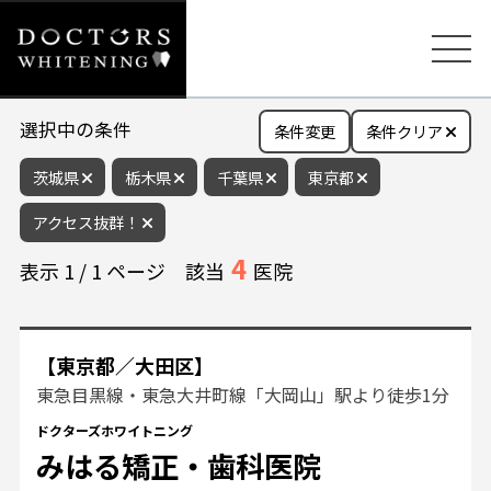
選択中の条件
条件変更
条件クリア
茨城県
栃木県
千葉県
東京都
アクセス抜群！
4
表示
1
/
1
ページ
該当
医院
【東京都／大田区】
東急目黒線・東急大井町線「大岡山」駅より徒歩1分
ドクターズホワイトニング
みはる矯正・歯科医院