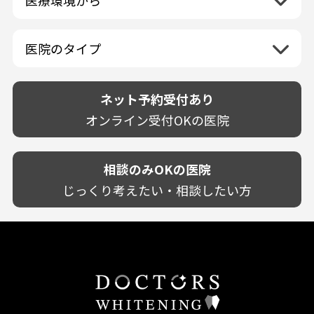
兵庫県
ホワイトニング専門医院
福岡県
広島県
歯が揺れる
岐阜県
海外
愛媛県
ネット予約受付あり
奈良県
ポリリントリートメント
佐賀県
山口県
親知らずが痛い
静岡県
再検索
ベトナム
高知県
完全予約制
和歌山県
再検索
カウンセリング日にホワイトニング施術
医院のタイプ
長崎県
歯の欠け・割れ・穴
愛知県
駐車場あり（有料）
OK
再検索
熊本県
設備に自信あり！
しみる・知覚過敏
駐車場あり（無料）
大分県
技術に自信あり！
歯茎からの出血
ネット予約受付あり
クレジットカード対応
宮崎県
幅広い悩みに対応！
歯茎が痩せる
再検索
駅近（徒歩5分以内）
オンライン受付OKの医院
鹿児島県
専門分野に特化！
歯茎の色が気になる
土日祝いずれか診療あり
沖縄県
審美・美容メニュー豊富！
噛み合わせ
20時以降も診療可能
カウンセリングを重視！
相談のみOKの医院
歯並び
個室あり
削らない治療を目指す！
歯ぎしり
じっくり考えたい・相談したい方
靴のままOK
歯を残す治療を目指す！
いびき
外国語対応
予防歯科を重視！
あごが痛い・口が開かない
キッズスペースあり
患者様の意見を重視！
しこり・いぼがある
保育士がいる
丁寧な治療計画！
歯の汚れ
不安の強いお子様対応
しっかり丁寧に説明！
歯の色が気になる
担当制
お子様対応が得意！
口臭