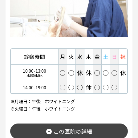
診察時間
月
火
水
木
金
土
日
祝
10:00-13:00
◯
◯
休
休
◯
◯
◯
休
水曜AM休
◯
◯
◯
休
◯
◯
◯
14:00-19:00
※月曜日：午後 ホワイトニング
※火曜日：午後 ホワイトニング
この医院の詳細