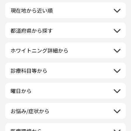
現在地から近い順
都道府県から探す
北海道地方
再検索
ホワイトニング詳細から
北海道
東北地方
クリーニング・スケーリング
青森県
関東地方
PMTC・ポリッシング
診療科目等から
岩手県
茨城県
デュアルホワイトニング
中部地方
一般歯科
秋田県
栃木県
ラミネートベニア
新潟県
小児歯科
福島県
近畿地方
曜日から
群馬県
マニキュア
富山県
矯正歯科
山形県
三重県
月曜日
火曜日
埼玉県
ウォーキングブリーチ
中国地方
石川県
歯科口腔外科
宮城県
滋賀県
水曜日
木曜日
千葉県
コース/回数券あり
お悩み/症状から
鳥取県
福井県
ホワイトニング専門歯科医院
四国地方
京都府
金曜日
土曜日
東京都
フリーパス
島根県
虫歯
山梨県
セルフホワイトニング専門店
徳島県
大阪府
日曜日
祝日
神奈川県
九州・沖縄地方
連続施術OK
岡山県
歯が抜けた
長野県
その他医療機関
医療環境から
香川県