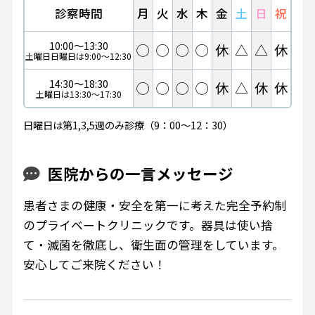
診察時間
月
火
水
木
金
土
日
祝
10:00～13:30
◯
◯
◯
◯
休
△
△
休
土曜日日曜日は9:00～12:30
14:30～18:30
◯
◯
◯
◯
休
△
休
休
土曜日は13:30～17:30
日曜日は第1,3,5週のみ診療（9：00～12：30）
医院からの一言メッセージ
患者さまの健康・安全を第一に考えた完全予約制
のプライベートクリニックです。器具は使い捨
て・滅菌を徹底し、衛生面の管理をしています。
安心してご来院ください！