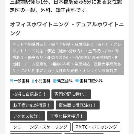
三越前駅徒歩1分、日本橋駅徒歩5分にある女性認
定医の一般、外科、矯正歯科です。
オフィスホワイトニング
デュアルホワイトニ
ング
ネット予約受付あり・完全予約制・駐車場あり（有料）・クレ
ジットカード対応・駅近（徒歩5分以内）・土日祝いずれか診
療あり・個室あり・靴のままOK・不安の強いお子様対応・担
当制・チーム医療制・相談のみ可・急患対応・連携大学病院あ
り・におい対策に注力・女性医師勤務・オンライン診療対応
一般歯科
小児歯科
矯正歯科
歯科口腔外科
技術に自信あり！
専門分野に特化！
お子様対応が得意！
衛生面に徹底注力！
アクセス抜群！
丁寧な接客接遇！
クリーニング・スケーリング
PMTC・ポリッシング