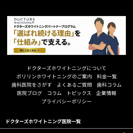
チーム医療制
お子様が喜ぶ医院！
ドライマウス
相談のみ可
怒らない・怖くない！
妊娠中の治療・検診
急患対応
予約が取りやすい！
セカンドオピニオンを受けたい
連携大学病院あり
お待たせしない！
テトラサイクリン変色歯
バリアフリー
遅い時間まで受付！
看護師がいる
衛生面に徹底注力！
介護福祉士がいる
再検索
アクセス抜群！
訪問診療対応
お子様からお年寄りまで！
におい対策に注力
ドクターズホワイトニングについて
アットホームな雰囲気！
女性医師勤務
ポリリンホワイトニングのご案内
料金一覧
おしゃれな内装が自慢！
オンライン診療対応
歯科医院をさがす
よくあるご質問
歯科コラム
自然光が明るい院内！
送迎あり
医院ブログ
コラム
トピックス
企業情報
メディア掲載多数！
歯科技工士がいる
プライバシーポリシー
チームワークが自慢！
コミュニケーション重視！
居心地の良い医院！
再検索
ドクターズホワイトニング医院一覧
社会貢献意識を持つ！