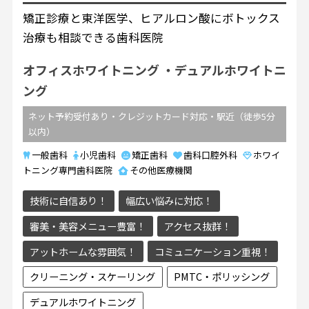
矯正診療と東洋医学、ヒアルロン酸にボトックス
治療も相談できる歯科医院
オフィスホワイトニング
デュアルホワイトニ
ング
ネット予約受付あり・クレジットカード対応・駅近（徒歩5分
以内）
一般歯科
小児歯科
矯正歯科
歯科口腔外科
ホワイ
トニング専門歯科医院
その他医療機関
技術に自信あり！
幅広い悩みに対応！
審美・美容メニュー豊富！
アクセス抜群！
アットホームな雰囲気！
コミュニケーション重視！
クリーニング・スケーリング
PMTC・ポリッシング
デュアルホワイトニング