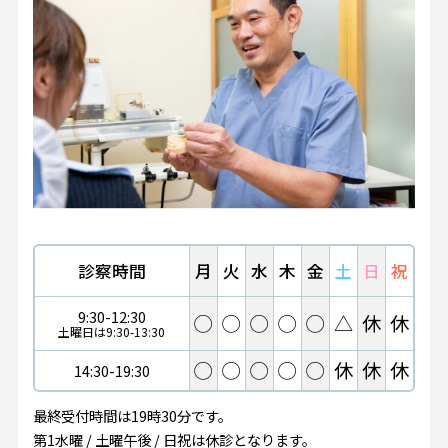
診察時間
月
火
水
木
金
土
日
祝
9:30-12:30
◯
◯
◯
◯
◯
△
休
休
土曜日は9:30-13:30
◯
◯
◯
◯
◯
休
休
休
14:30-19:30
最終受付時間は19時30分です。
第1水曜 / 土曜午後 / 日祝は休診となります。