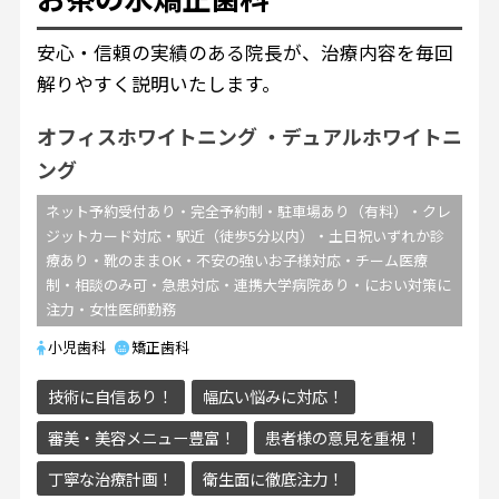
安心・信頼の実績のある院長が、治療内容を毎回
解りやすく説明いたします。
オフィスホワイトニング
デュアルホワイトニ
ング
ネット予約受付あり・完全予約制・駐車場あり（有料）・クレ
ジットカード対応・駅近（徒歩5分以内）・土日祝いずれか診
療あり・靴のままOK・不安の強いお子様対応・チーム医療
制・相談のみ可・急患対応・連携大学病院あり・におい対策に
注力・女性医師勤務
小児歯科
矯正歯科
技術に自信あり！
幅広い悩みに対応！
審美・美容メニュー豊富！
患者様の意見を重視！
丁寧な治療計画！
衛生面に徹底注力！