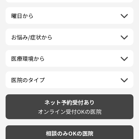
中部地方
一般歯科
秋田県
栃木県
ラミネートベニア
新潟県
小児歯科
福島県
近畿地方
曜日から
群馬県
マニキュア
富山県
矯正歯科
山形県
三重県
月曜日
火曜日
埼玉県
ウォーキングブリーチ
中国地方
石川県
歯科口腔外科
宮城県
滋賀県
水曜日
木曜日
千葉県
コース/回数券あり
お悩み/症状から
鳥取県
福井県
ホワイトニング専門歯科医院
四国地方
京都府
金曜日
土曜日
東京都
フリーパス
島根県
虫歯
山梨県
セルフホワイトニング専門店
徳島県
大阪府
日曜日
祝日
神奈川県
九州・沖縄地方
連続施術OK
岡山県
歯が抜けた
長野県
その他医療機関
医療環境から
香川県
兵庫県
ホワイトニング専門医院
福岡県
広島県
歯が揺れる
岐阜県
海外
愛媛県
ネット予約受付あり
奈良県
ポリリントリートメント
佐賀県
山口県
親知らずが痛い
静岡県
再検索
ベトナム
高知県
完全予約制
和歌山県
再検索
カウンセリング日にホワイトニング施術
医院のタイプ
長崎県
歯の欠け・割れ・穴
愛知県
駐車場あり（有料）
OK
再検索
熊本県
設備に自信あり！
しみる・知覚過敏
駐車場あり（無料）
大分県
技術に自信あり！
歯茎からの出血
ネット予約受付あり
クレジットカード対応
宮崎県
幅広い悩みに対応！
歯茎が痩せる
再検索
駅近（徒歩5分以内）
オンライン受付OKの医院
鹿児島県
専門分野に特化！
歯茎の色が気になる
土日祝いずれか診療あり
沖縄県
審美・美容メニュー豊富！
噛み合わせ
20時以降も診療可能
カウンセリングを重視！
相談のみOKの医院
歯並び
個室あり