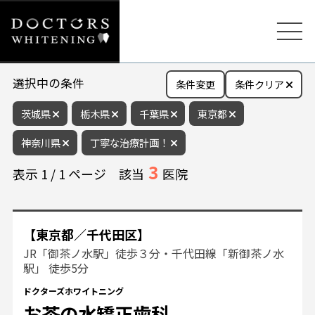
選択中の条件
条件変更
条件クリア
茨城県
栃木県
千葉県
東京都
神奈川県
丁寧な治療計画！
3
表示
1
/
1
ページ
該当
医院
【東京都／千代田区】
JR「御茶ノ水駅」徒歩３分・千代田線「新御茶ノ水
駅」 徒歩5分
ドクターズホワイトニング
お茶の水矯正歯科