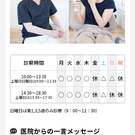
診察時間
月
火
水
木
金
土
日
祝
10:00～13:30
◯
◯
◯
◯
休
△
△
休
土曜日日曜日は9:00～12:30
14:30～18:30
◯
◯
◯
◯
休
△
休
休
土曜日は13:30～17:30
日曜日は第1,3,5週のみ診療（9：00～12：30）
医院からの一言メッセージ