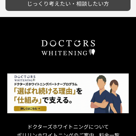
削らない治療を目指す！
歯ぎしり
じっくり考えたい・相談したい方
靴のままOK
歯を残す治療を目指す！
いびき
外国語対応
予防歯科を重視！
あごが痛い・口が開かない
キッズスペースあり
患者様の意見を重視！
しこり・いぼがある
保育士がいる
丁寧な治療計画！
歯の汚れ
不安の強いお子様対応
しっかり丁寧に説明！
歯の色が気になる
担当制
お子様対応が得意！
口臭
チーム医療制
お子様が喜ぶ医院！
ドライマウス
相談のみ可
怒らない・怖くない！
妊娠中の治療・検診
急患対応
予約が取りやすい！
セカンドオピニオンを受けたい
連携大学病院あり
お待たせしない！
テトラサイクリン変色歯
バリアフリー
遅い時間まで受付！
看護師がいる
衛生面に徹底注力！
介護福祉士がいる
再検索
アクセス抜群！
訪問診療対応
お子様からお年寄りまで！
におい対策に注力
ドクターズホワイトニングについて
アットホームな雰囲気！
女性医師勤務
ポリリンホワイトニングのご案内
料金一覧