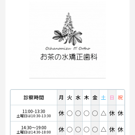
診察時間
月
火
水
木
金
土
日
祝
11:00-13:30
休
◯
◯
◯
◯
△
休
休
土曜日は10:30-13:30
14:30～19:00
休
◯
◯
◯
◯
△
休
休
土曜日は14:30-18:00