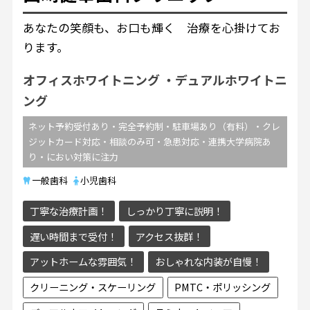
あなたの笑顔も、お口も輝く 治療を心掛けてお
ります。
オフィスホワイトニング
デュアルホワイトニ
ング
ネット予約受付あり・完全予約制・駐車場あり（有料）・クレ
ジットカード対応・相談のみ可・急患対応・連携大学病院あ
り・におい対策に注力
一般歯科
小児歯科
丁寧な治療計画！
しっかり丁寧に説明！
遅い時間まで受付！
アクセス抜群！
アットホームな雰囲気！
おしゃれな内装が自慢！
クリーニング・スケーリング
PMTC・ポリッシング