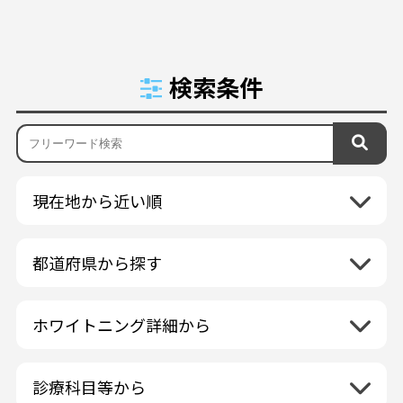
検索条件
現在地から近い順
都道府県から探す
北海道地方
再検索
ホワイトニング詳細から
北海道
東北地方
クリーニング・スケーリング
青森県
関東地方
PMTC・ポリッシング
診療科目等から
岩手県
茨城県
デュアルホワイトニング