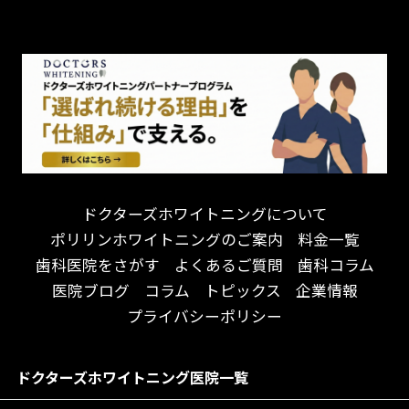
チーム医療制
お子様が喜ぶ医院！
ドライマウス
相談のみ可
怒らない・怖くない！
妊娠中の治療・検診
急患対応
予約が取りやすい！
セカンドオピニオンを受けたい
連携大学病院あり
お待たせしない！
テトラサイクリン変色歯
バリアフリー
遅い時間まで受付！
看護師がいる
衛生面に徹底注力！
介護福祉士がいる
再検索
アクセス抜群！
訪問診療対応
お子様からお年寄りまで！
におい対策に注力
ドクターズホワイトニングについて
アットホームな雰囲気！
女性医師勤務
ポリリンホワイトニングのご案内
料金一覧
おしゃれな内装が自慢！
オンライン診療対応
歯科医院をさがす
よくあるご質問
歯科コラム
自然光が明るい院内！
送迎あり
医院ブログ
コラム
トピックス
企業情報
メディア掲載多数！
歯科技工士がいる
プライバシーポリシー
チームワークが自慢！
コミュニケーション重視！
居心地の良い医院！
再検索
ドクターズホワイトニング医院一覧
社会貢献意識を持つ！