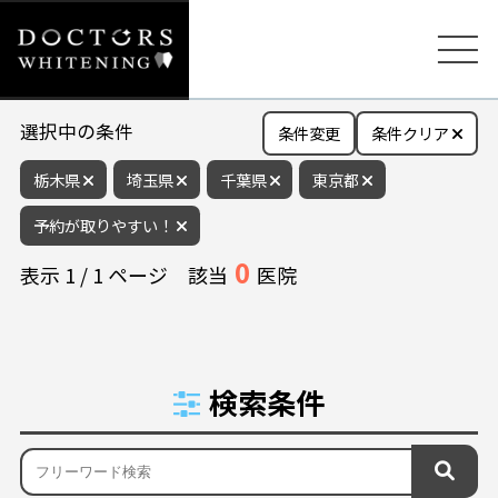
選択中の条件
条件変更
条件クリア
栃木県
埼玉県
千葉県
東京都
予約が取りやすい！
0
表示
1
/
1
ページ
該当
医院
検索条件