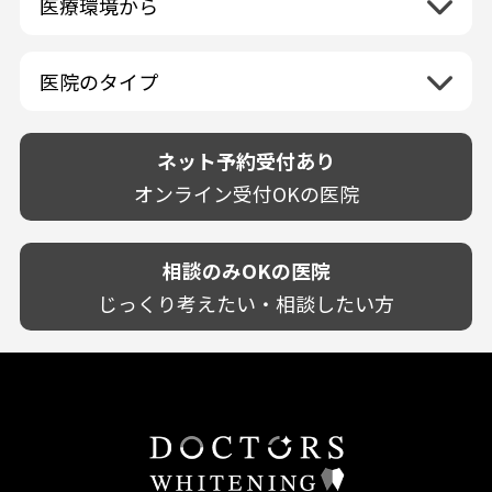
医療環境から
香川県
兵庫県
ホワイトニング専門医院
福岡県
広島県
歯が揺れる
岐阜県
海外
愛媛県
ネット予約受付あり
奈良県
ポリリントリートメント
佐賀県
山口県
親知らずが痛い
静岡県
再検索
ベトナム
高知県
完全予約制
和歌山県
再検索
カウンセリング日にホワイトニング施術
医院のタイプ
長崎県
歯の欠け・割れ・穴
愛知県
駐車場あり（有料）
OK
再検索
熊本県
設備に自信あり！
しみる・知覚過敏
駐車場あり（無料）
大分県
技術に自信あり！
歯茎からの出血
ネット予約受付あり
クレジットカード対応
宮崎県
幅広い悩みに対応！
歯茎が痩せる
再検索
駅近（徒歩5分以内）
オンライン受付OKの医院
鹿児島県
専門分野に特化！
歯茎の色が気になる
土日祝いずれか診療あり
沖縄県
審美・美容メニュー豊富！
噛み合わせ
20時以降も診療可能
カウンセリングを重視！
相談のみOKの医院
歯並び
個室あり
削らない治療を目指す！
歯ぎしり
じっくり考えたい・相談したい方
靴のままOK
歯を残す治療を目指す！
いびき
外国語対応
予防歯科を重視！
あごが痛い・口が開かない
キッズスペースあり
患者様の意見を重視！
しこり・いぼがある
保育士がいる
丁寧な治療計画！
歯の汚れ
不安の強いお子様対応
しっかり丁寧に説明！
歯の色が気になる
担当制
お子様対応が得意！
口臭