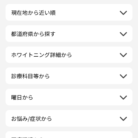
現在地から近い順
都道府県から探す
北海道地方
再検索
ホワイトニング詳細から
北海道
東北地方
クリーニング・スケーリング
青森県
関東地方
PMTC・ポリッシング
診療科目等から
岩手県
茨城県
デュアルホワイトニング
中部地方
一般歯科
秋田県
栃木県
ラミネートベニア
新潟県
小児歯科
福島県
近畿地方
曜日から
群馬県
マニキュア
富山県
矯正歯科
山形県
三重県
月曜日
火曜日
埼玉県
ウォーキングブリーチ
中国地方
石川県
歯科口腔外科
宮城県
滋賀県
水曜日
木曜日
千葉県
コース/回数券あり
お悩み/症状から
鳥取県
福井県
ホワイトニング専門歯科医院
四国地方
京都府
金曜日
土曜日
東京都
フリーパス
島根県
虫歯
山梨県
セルフホワイトニング専門店
徳島県
大阪府
日曜日
祝日
神奈川県
九州・沖縄地方
連続施術OK
岡山県
歯が抜けた
長野県
その他医療機関