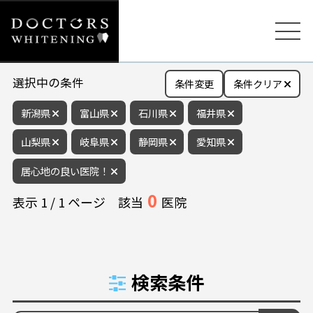
選択中の条件
条件変更
条件クリア
新潟県
富山県
石川県
福井県
山梨県
岐阜県
静岡県
愛知県
居心地の良い医院！
0
表示
1
/
1
ページ
該当
医院
検索条件