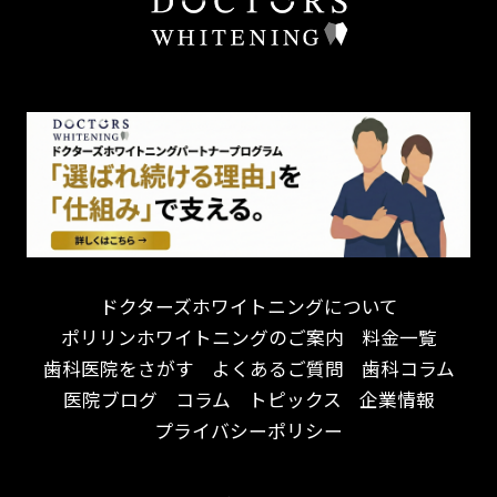
しっかり丁寧に説明！
歯の色が気になる
担当制
お子様対応が得意！
口臭
チーム医療制
お子様が喜ぶ医院！
ドライマウス
相談のみ可
怒らない・怖くない！
妊娠中の治療・検診
急患対応
予約が取りやすい！
セカンドオピニオンを受けたい
連携大学病院あり
お待たせしない！
テトラサイクリン変色歯
バリアフリー
遅い時間まで受付！
看護師がいる
衛生面に徹底注力！
介護福祉士がいる
再検索
アクセス抜群！
訪問診療対応
お子様からお年寄りまで！
におい対策に注力
ドクターズホワイトニングについて
アットホームな雰囲気！
女性医師勤務
ポリリンホワイトニングのご案内
料金一覧
おしゃれな内装が自慢！
オンライン診療対応
歯科医院をさがす
よくあるご質問
歯科コラム
自然光が明るい院内！
送迎あり
医院ブログ
コラム
トピックス
企業情報
メディア掲載多数！
歯科技工士がいる
プライバシーポリシー
チームワークが自慢！
コミュニケーション重視！