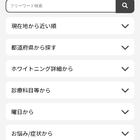
現在地から近い順
都道府県から探す
北海道地方
再検索
ホワイトニング詳細から
北海道
東北地方
クリーニング・スケーリング
青森県
関東地方
PMTC・ポリッシング
診療科目等から
岩手県
茨城県
デュアルホワイトニング
中部地方
一般歯科
秋田県
栃木県
ラミネートベニア
新潟県
小児歯科
福島県
近畿地方
曜日から
群馬県
マニキュア
富山県
矯正歯科
山形県
三重県
月曜日
火曜日
埼玉県
ウォーキングブリーチ
中国地方
石川県
歯科口腔外科
宮城県
滋賀県
水曜日
木曜日
千葉県
コース/回数券あり
お悩み/症状から
鳥取県
福井県
ホワイトニング専門歯科医院
四国地方
京都府
金曜日
土曜日
東京都
フリーパス