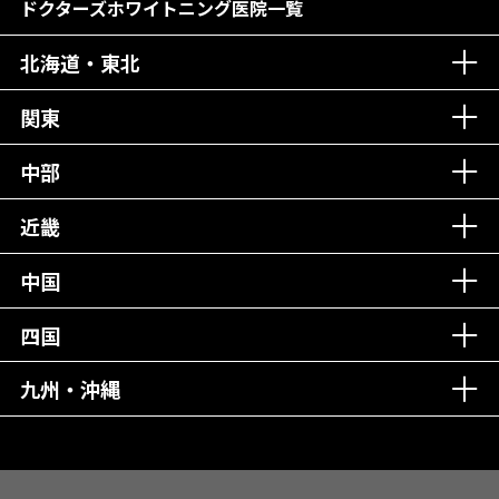
居心地の良い医院！
再検索
ドクターズホワイトニング医院一覧
社会貢献意識を持つ！
北海道・東北
老舗クリニック！
丁寧な接客接遇！
関東
中部
再検索
近畿
中国
四国
九州・沖縄