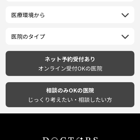
島根県
虫歯
山梨県
セルフホワイトニング専門店
徳島県
大阪府
日曜日
祝日
神奈川県
九州・沖縄地方
連続施術OK
岡山県
歯が抜けた
長野県
その他医療機関
医療環境から
香川県
兵庫県
ホワイトニング専門医院
福岡県
広島県
歯が揺れる
岐阜県
海外
愛媛県
ネット予約受付あり
奈良県
ポリリントリートメント
佐賀県
山口県
親知らずが痛い
静岡県
再検索
ベトナム
高知県
完全予約制
和歌山県
再検索
カウンセリング日にホワイトニング施術
医院のタイプ
長崎県
歯の欠け・割れ・穴
愛知県
駐車場あり（有料）
OK
再検索
熊本県
設備に自信あり！
しみる・知覚過敏
駐車場あり（無料）
大分県
技術に自信あり！
歯茎からの出血
ネット予約受付あり
クレジットカード対応
宮崎県
幅広い悩みに対応！
歯茎が痩せる
再検索
駅近（徒歩5分以内）
オンライン受付OKの医院
鹿児島県
専門分野に特化！
歯茎の色が気になる
土日祝いずれか診療あり
沖縄県
審美・美容メニュー豊富！
噛み合わせ
20時以降も診療可能
カウンセリングを重視！
相談のみOKの医院
歯並び
個室あり
削らない治療を目指す！
歯ぎしり
じっくり考えたい・相談したい方
靴のままOK
歯を残す治療を目指す！
いびき
外国語対応
予防歯科を重視！
あごが痛い・口が開かない
キッズスペースあり
患者様の意見を重視！
しこり・いぼがある
保育士がいる
丁寧な治療計画！
歯の汚れ
不安の強いお子様対応