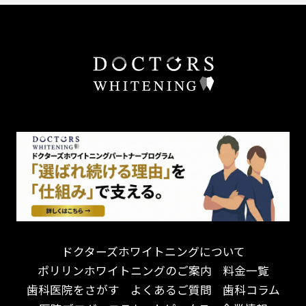
外国語対応
予防歯科を重視！
あごが痛い・口が開かない
キッズスペースあり
患者様の意見を重視！
しこり・いぼがある
保育士がいる
丁寧な治療計画！
歯の汚れ
不安の強いお子様対応
しっかり丁寧に説明！
歯の色が気になる
担当制
お子様対応が得意！
口臭
チーム医療制
お子様が喜ぶ医院！
ドライマウス
相談のみ可
怒らない・怖くない！
妊娠中の治療・検診
急患対応
予約が取りやすい！
セカンドオピニオンを受けたい
連携大学病院あり
お待たせしない！
テトラサイクリン変色歯
バリアフリー
遅い時間まで受付！
看護師がいる
衛生面に徹底注力！
介護福祉士がいる
再検索
アクセス抜群！
訪問診療対応
お子様からお年寄りまで！
におい対策に注力
ドクターズホワイトニングについて
アットホームな雰囲気！
女性医師勤務
ポリリンホワイトニングのご案内
料金一覧
おしゃれな内装が自慢！
オンライン診療対応
歯科医院をさがす
よくあるご質問
歯科コラム
自然光が明るい院内！