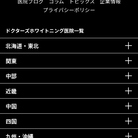
送迎あり
医院ブログ
コラム
トピックス
企業情報
メディア掲載多数！
歯科技工士がいる
プライバシーポリシー
チームワークが自慢！
コミュニケーション重視！
居心地の良い医院！
再検索
ドクターズホワイトニング医院一覧
社会貢献意識を持つ！
北海道・東北
老舗クリニック！
丁寧な接客接遇！
関東
中部
再検索
近畿
中国
四国
九州・沖縄