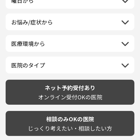
曜日から
群馬県
マニキュア
富山県
矯正歯科
山形県
三重県
月曜日
火曜日
埼玉県
ウォーキングブリーチ
中国地方
石川県
歯科口腔外科
宮城県
滋賀県
水曜日
木曜日
千葉県
コース/回数券あり
お悩み/症状から
鳥取県
福井県
ホワイトニング専門歯科医院
四国地方
京都府
金曜日
土曜日
東京都
フリーパス
島根県
虫歯
山梨県
セルフホワイトニング専門店
徳島県
大阪府
日曜日
祝日
神奈川県
九州・沖縄地方
連続施術OK
岡山県
歯が抜けた
長野県
その他医療機関
医療環境から
香川県
兵庫県
ホワイトニング専門医院
福岡県
広島県
歯が揺れる
岐阜県
海外
愛媛県
ネット予約受付あり
奈良県
ポリリントリートメント
佐賀県
山口県
親知らずが痛い
静岡県
再検索
ベトナム
高知県
完全予約制
和歌山県
再検索
カウンセリング日にホワイトニング施術
医院のタイプ
長崎県
歯の欠け・割れ・穴
愛知県
駐車場あり（有料）
OK
再検索
熊本県
設備に自信あり！
しみる・知覚過敏
駐車場あり（無料）
大分県
技術に自信あり！
歯茎からの出血
ネット予約受付あり
クレジットカード対応
宮崎県
幅広い悩みに対応！
歯茎が痩せる
再検索
駅近（徒歩5分以内）
オンライン受付OKの医院
鹿児島県
専門分野に特化！
歯茎の色が気になる
土日祝いずれか診療あり
沖縄県
審美・美容メニュー豊富！
噛み合わせ
20時以降も診療可能
カウンセリングを重視！
相談のみOKの医院
歯並び
個室あり
削らない治療を目指す！
歯ぎしり
じっくり考えたい・相談したい方
靴のままOK
歯を残す治療を目指す！
いびき