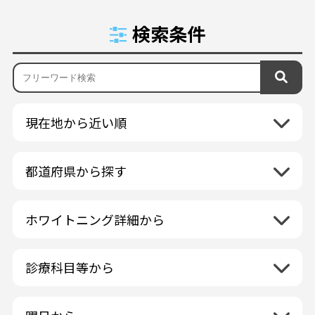
検索条件
現在地から近い順
都道府県から探す
北海道地方
再検索
ホワイトニング詳細から
北海道
東北地方
クリーニング・スケーリング
青森県
関東地方
PMTC・ポリッシング
診療科目等から
岩手県
茨城県
デュアルホワイトニング
中部地方
一般歯科
秋田県
栃木県
ラミネートベニア
新潟県
小児歯科
福島県
近畿地方