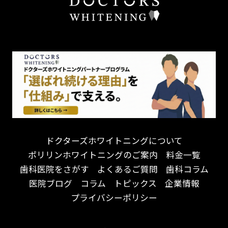
しっかり丁寧に説明！
歯の色が気になる
担当制
お子様対応が得意！
口臭
チーム医療制
お子様が喜ぶ医院！
ドライマウス
相談のみ可
怒らない・怖くない！
妊娠中の治療・検診
急患対応
予約が取りやすい！
セカンドオピニオンを受けたい
連携大学病院あり
お待たせしない！
テトラサイクリン変色歯
バリアフリー
遅い時間まで受付！
看護師がいる
衛生面に徹底注力！
介護福祉士がいる
再検索
アクセス抜群！
訪問診療対応
お子様からお年寄りまで！
におい対策に注力
ドクターズホワイトニングについて
アットホームな雰囲気！
女性医師勤務
ポリリンホワイトニングのご案内
料金一覧
おしゃれな内装が自慢！
オンライン診療対応
歯科医院をさがす
よくあるご質問
歯科コラム
自然光が明るい院内！
送迎あり
医院ブログ
コラム
トピックス
企業情報
メディア掲載多数！
歯科技工士がいる
プライバシーポリシー
チームワークが自慢！
コミュニケーション重視！