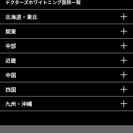
居心地の良い医院！
再検索
ドクターズホワイトニング医院一覧
社会貢献意識を持つ！
北海道・東北
老舗クリニック！
丁寧な接客接遇！
関東
中部
再検索
近畿
中国
四国
九州・沖縄