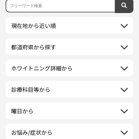
現在地から近い順
都道府県から探す
北海道地方
再検索
ホワイトニング詳細から
北海道
東北地方
クリーニング・スケーリング
青森県
関東地方
PMTC・ポリッシング
診療科目等から
岩手県
茨城県
デュアルホワイトニング
中部地方
一般歯科
秋田県
栃木県
ラミネートベニア
新潟県
小児歯科
福島県
近畿地方
曜日から
群馬県
マニキュア
富山県
矯正歯科
山形県
三重県
月曜日
火曜日
埼玉県
ウォーキングブリーチ
中国地方
石川県
歯科口腔外科
宮城県
滋賀県
水曜日
木曜日
千葉県
コース/回数券あり
お悩み/症状から
鳥取県
福井県
ホワイトニング専門歯科医院
四国地方
京都府
金曜日
土曜日
東京都
フリーパス