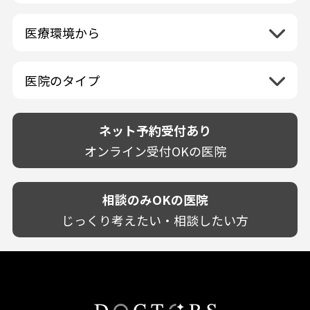
島根県
虫歯
山梨県
セルフホワイトニング専門店
徳島県
大阪府
日曜日
祝日
神奈川県
九州・沖縄地方
連続施術OK
岡山県
歯が抜けた
長野県
その他医療機関
医療環境から
香川県
兵庫県
ホワイトニング専門医院
福岡県
広島県
歯が揺れる
岐阜県
海外
愛媛県
ネット予約受付あり
奈良県
ポリリントリートメント
佐賀県
山口県
親知らずが痛い
静岡県
再検索
ベトナム
高知県
完全予約制
和歌山県
再検索
カウンセリング日にホワイトニング施術
医院のタイプ
長崎県
歯の欠け・割れ・穴
愛知県
駐車場あり（有料）
OK
再検索
熊本県
設備に自信あり！
しみる・知覚過敏
駐車場あり（無料）
大分県
技術に自信あり！
歯茎からの出血
ネット予約受付あり
クレジットカード対応
宮崎県
幅広い悩みに対応！
歯茎が痩せる
再検索
駅近（徒歩5分以内）
オンライン受付OKの医院
鹿児島県
専門分野に特化！
歯茎の色が気になる
土日祝いずれか診療あり
沖縄県
審美・美容メニュー豊富！
噛み合わせ
20時以降も診療可能
カウンセリングを重視！
相談のみOKの医院
歯並び
個室あり
削らない治療を目指す！
歯ぎしり
じっくり考えたい・相談したい方
靴のままOK
歯を残す治療を目指す！
いびき
外国語対応
予防歯科を重視！
あごが痛い・口が開かない
キッズスペースあり
患者様の意見を重視！
しこり・いぼがある
保育士がいる
丁寧な治療計画！
歯の汚れ
不安の強いお子様対応