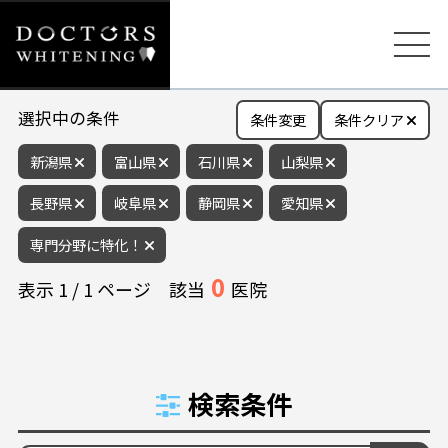
選択中の条件
条件変更
条件クリア
新潟県
富山県
石川県
山梨県
長野県
岐阜県
静岡県
愛知県
専門分野に特化！
0
表示
1
/
1
ページ
該当
医院
検索条件