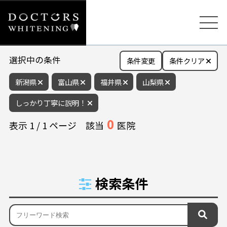
選択中の条件
条件変更
条件クリア
新潟県
富山県
福井県
山梨県
しっかり丁寧に説明！
0
表示
1
/
1
ページ
該当
医院
検索条件