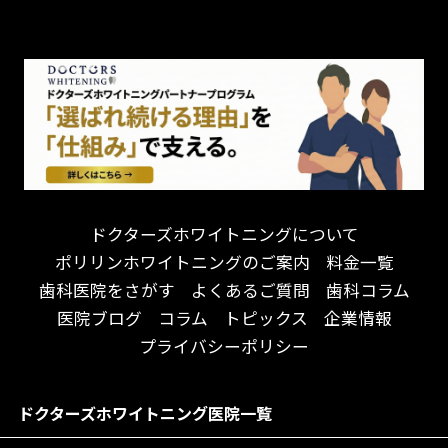
チーム医療制
お子様が喜ぶ医院！
ドライマウス
相談のみ可
怒らない・怖くない！
妊娠中の治療・検診
急患対応
予約が取りやすい！
セカンドオピニオンを受けたい
連携大学病院あり
お待たせしない！
テトラサイクリン変色歯
バリアフリー
遅い時間まで受付！
看護師がいる
衛生面に徹底注力！
介護福祉士がいる
再検索
アクセス抜群！
訪問診療対応
お子様からお年寄りまで！
におい対策に注力
ドクターズホワイトニングについて
アットホームな雰囲気！
女性医師勤務
ポリリンホワイトニングのご案内
料金一覧
おしゃれな内装が自慢！
オンライン診療対応
歯科医院をさがす
よくあるご質問
歯科コラム
自然光が明るい院内！
送迎あり
医院ブログ
コラム
トピックス
企業情報
メディア掲載多数！
歯科技工士がいる
プライバシーポリシー
チームワークが自慢！
コミュニケーション重視！
居心地の良い医院！
再検索
ドクターズホワイトニング医院一覧
社会貢献意識を持つ！