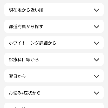
現在地から近い順
都道府県から探す
北海道地方
再検索
ホワイトニング詳細から
北海道
東北地方
クリーニング・スケーリング
青森県
関東地方
PMTC・ポリッシング
診療科目等から
岩手県
茨城県
デュアルホワイトニング
中部地方
一般歯科
秋田県
栃木県
ラミネートベニア
新潟県
小児歯科
福島県
近畿地方
曜日から
群馬県
マニキュア
富山県
矯正歯科
山形県
三重県
月曜日
火曜日
埼玉県
ウォーキングブリーチ
中国地方
石川県
歯科口腔外科
宮城県
滋賀県
水曜日
木曜日
千葉県
コース/回数券あり
お悩み/症状から
鳥取県
福井県
ホワイトニング専門歯科医院
四国地方
京都府
金曜日
土曜日
東京都
フリーパス
島根県
虫歯
山梨県
セルフホワイトニング専門店
徳島県
大阪府
日曜日
祝日
神奈川県
九州・沖縄地方
連続施術OK
岡山県
歯が抜けた
長野県
その他医療機関