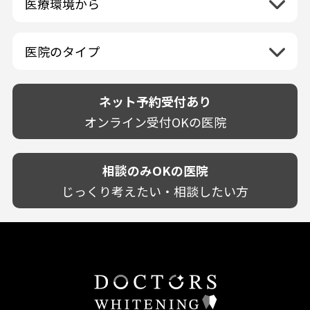
医療環境から
香川県
兵庫県
ホワイトニング専門医院
福岡県
広島県
歯が揺れる
岐阜県
海外
愛媛県
ネット予約受付あり
奈良県
ポリリントリートメント
佐賀県
山口県
親知らずが痛い
静岡県
再検索
ベトナム
高知県
完全予約制
和歌山県
再検索
カウンセリング日にホワイトニング施術
医院のタイプ
長崎県
歯の欠け・割れ・穴
愛知県
駐車場あり（有料）
OK
再検索
熊本県
設備に自信あり！
しみる・知覚過敏
駐車場あり（無料）
大分県
技術に自信あり！
歯茎からの出血
ネット予約受付あり
クレジットカード対応
宮崎県
幅広い悩みに対応！
歯茎が痩せる
再検索
駅近（徒歩5分以内）
オンライン受付OKの医院
鹿児島県
専門分野に特化！
歯茎の色が気になる
土日祝いずれか診療あり
沖縄県
審美・美容メニュー豊富！
噛み合わせ
20時以降も診療可能
カウンセリングを重視！
相談のみOKの医院
歯並び
個室あり
削らない治療を目指す！
歯ぎしり
じっくり考えたい・相談したい方
靴のままOK
歯を残す治療を目指す！
いびき
外国語対応
予防歯科を重視！
あごが痛い・口が開かない
キッズスペースあり
患者様の意見を重視！
しこり・いぼがある
保育士がいる
丁寧な治療計画！
歯の汚れ
不安の強いお子様対応
しっかり丁寧に説明！
歯の色が気になる
担当制
お子様対応が得意！
口臭