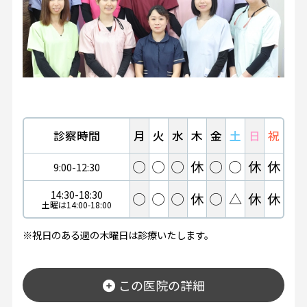
診察時間
月
火
水
木
金
土
日
祝
◯
◯
◯
休
◯
◯
休
休
9:00-12:30
14:30-18:30
◯
◯
◯
休
◯
△
休
休
土曜は14:00-18:00
※祝日のある週の木曜日は診療いたします。
この医院の詳細