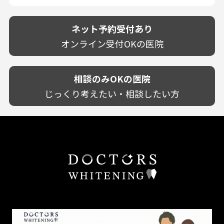
駐車場あり（有料）
OK
再検索
熊本県
設備に自信あり！
しみる・知覚過敏
駐車場あり（無料）
大分県
技術に自信あり！
歯茎からの出血
ネット予約受付あり
クレジットカード対応
宮崎県
幅広い悩みに対応！
歯茎が痩せる
再検索
駅近（徒歩5分以内）
オンライン受付OKの医院
鹿児島県
専門分野に特化！
歯茎の色が気になる
土日祝いずれか診療あり
沖縄県
審美・美容メニュー豊富！
噛み合わせ
20時以降も診療可能
カウンセリングを重視！
相談のみOKの医院
歯並び
個室あり
削らない治療を目指す！
歯ぎしり
じっくり考えたい・相談したい方
靴のままOK
歯を残す治療を目指す！
いびき
外国語対応
予防歯科を重視！
あごが痛い・口が開かない
キッズスペースあり
患者様の意見を重視！
しこり・いぼがある
保育士がいる
丁寧な治療計画！
歯の汚れ
不安の強いお子様対応
しっかり丁寧に説明！
歯の色が気になる
担当制
お子様対応が得意！
口臭
チーム医療制
お子様が喜ぶ医院！
ドライマウス
相談のみ可
怒らない・怖くない！
妊娠中の治療・検診
急患対応
予約が取りやすい！
セカンドオピニオンを受けたい