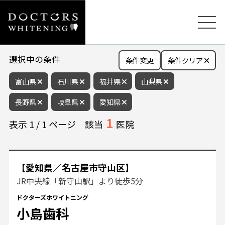
選択中の条件
条件変更
条件クリア
富山県
石川県
福井県
山梨県
長野県
岐阜県
愛知県
1
表示
1
/
1
ページ
該当
医院
【愛知県／名古屋市守山区】
JR中央線「新守山駅」より徒歩5分
ドクターズホワイトニング
小島歯科