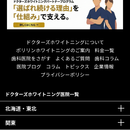
連携大学病院あり
お待たせしない！
テトラサイクリン変色歯
バリアフリー
遅い時間まで受付！
看護師がいる
衛生面に徹底注力！
介護福祉士がいる
再検索
アクセス抜群！
訪問診療対応
お子様からお年寄りまで！
におい対策に注力
ドクターズホワイトニングについて
アットホームな雰囲気！
女性医師勤務
ポリリンホワイトニングのご案内
料金一覧
おしゃれな内装が自慢！
オンライン診療対応
歯科医院をさがす
よくあるご質問
歯科コラム
自然光が明るい院内！
送迎あり
医院ブログ
コラム
トピックス
企業情報
メディア掲載多数！
歯科技工士がいる
プライバシーポリシー
チームワークが自慢！
コミュニケーション重視！
居心地の良い医院！
再検索
ドクターズホワイトニング医院一覧
社会貢献意識を持つ！
北海道・東北
老舗クリニック！
丁寧な接客接遇！
関東