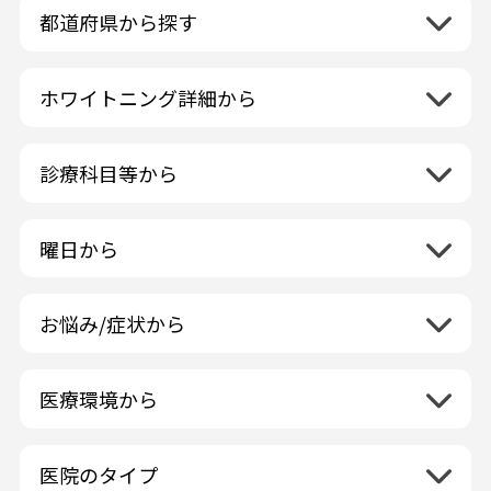
都道府県から探す
北海道地方
再検索
ホワイトニング詳細から
北海道
東北地方
クリーニング・スケーリング
青森県
関東地方
PMTC・ポリッシング
診療科目等から
岩手県
茨城県
デュアルホワイトニング
中部地方
一般歯科
秋田県
栃木県
ラミネートベニア
新潟県
小児歯科
福島県
近畿地方
曜日から
群馬県
マニキュア
富山県
矯正歯科
山形県
三重県
月曜日
火曜日
埼玉県
ウォーキングブリーチ
中国地方
石川県
歯科口腔外科
宮城県
滋賀県
水曜日
木曜日
千葉県
コース/回数券あり
お悩み/症状から
鳥取県
福井県
ホワイトニング専門歯科医院
四国地方
京都府
金曜日
土曜日
東京都
フリーパス
島根県
虫歯
山梨県
セルフホワイトニング専門店
徳島県
大阪府
日曜日
祝日
神奈川県
九州・沖縄地方
連続施術OK
岡山県
歯が抜けた
長野県
その他医療機関
医療環境から
香川県
兵庫県
ホワイトニング専門医院
福岡県
広島県
歯が揺れる
岐阜県
海外
愛媛県
ネット予約受付あり
奈良県
ポリリントリートメント
佐賀県
山口県
親知らずが痛い
静岡県
再検索
ベトナム
高知県
完全予約制
和歌山県
再検索
カウンセリング日にホワイトニング施術
医院のタイプ
長崎県
歯の欠け・割れ・穴
愛知県