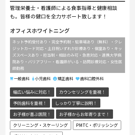
管理栄養士・看護師による食事指導と健康相談
も。皆様の健口を全力サポート致します！
オフィスホワイトニング
ネット予約受付あり・完全予約制・駐車場あり（無料）・クレ
ジットカード対応・土日祝いずれか診療あり・個室あり・キッ
ズスペースあり・担当制・相談のみ可・急患対応・連携大学病
院あり・バリアフリー・看護師がいる・訪問診療対応・女性医
師勤務
一般歯科
小児歯科
矯正歯科
歯科口腔外科
幅広い悩みに対応！
カウンセリングを重視！
予防歯科を重視！
しっかり丁寧に説明！
お子様が喜ぶ医院！
お子様からお年寄りまで！
クリーニング・スケーリング
PMTC・ポリッシング