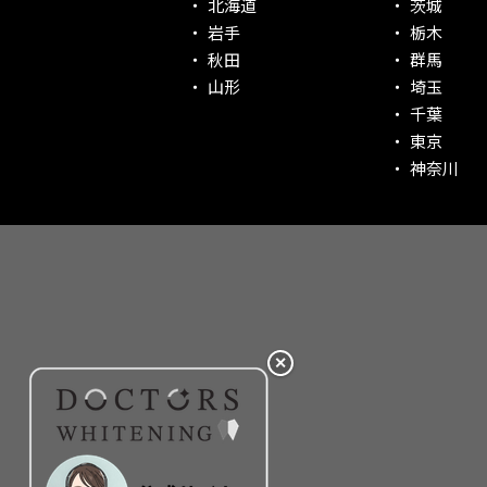
北海道
茨城
社会貢献意識を持つ！
岩手
栃木
老舗クリニック！
秋田
群馬
丁寧な接客接遇！
山形
埼玉
千葉
再検索
東京
神奈川
✕