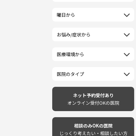
栃木県
一般歯科
ラミネートベニア
新潟県
福島県
近畿地方
群馬県
小児歯科
マニキュア
富山県
山形県
三重県
曜日から
埼玉県
中国地方
矯正歯科
ウォーキングブリーチ
石川県
宮城県
滋賀県
千葉県
月曜日
歯科口腔外科
コース/回数券あり
鳥取県
福井県
四国地方
京都府
東京都
火曜日
ホワイトニング専門歯科医院
フリーパス
島根県
山梨県
お悩み/症状から
徳島県
大阪府
神奈川県
水曜日
九州・沖縄地方
セルフホワイトニング専門店
連続施術OK
岡山県
長野県
虫歯
香川県
兵庫県
木曜日
その他医療機関
福岡県
ホワイトニング専門医院
広島県
岐阜県
海外
歯が抜けた
愛媛県
奈良県
金曜日
佐賀県
ポリリントリートメント
山口県
静岡県
医療環境から
ベトナム
歯が揺れる
高知県
和歌山県
土曜日
長崎県
カウンセリング日にホワイトニ
愛知県
ネット予約受付あり
再検索
親知らずが痛い
日曜日
再検索
熊本県
ング施術OK
完全予約制
歯の欠け・割れ・穴
祝日
大分県
医院のタイプ
駐車場あり（有料）
しみる・知覚過敏
宮崎県
設備に自信あり！
駐車場あり（無料）
歯茎からの出血
再検索
鹿児島県
技術に自信あり！
再検索
クレジットカード対応
歯茎が痩せる
沖縄県
幅広い悩みに対応！
ネット予約受付あり
駅近（徒歩5分以内）
歯茎の色が気になる
専門分野に特化！
オンライン受付OKの医院
土日祝いずれか診療あり
噛み合わせ
審美・美容メニュー豊富！
20時以降も診療可能
歯並び
カウンセリングを重視！
個室あり
歯ぎしり
削らない治療を目指す！
靴のままOK
いびき
相談のみOKの医院
歯を残す治療を目指す！
外国語対応
あごが痛い・口が開かない
じっくり考えたい・相談したい方