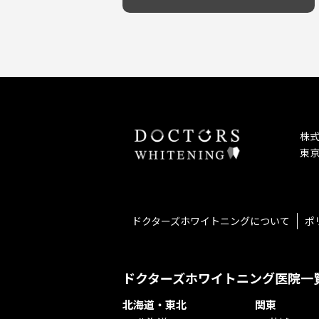
予防歯科を重視！
キッズスペースあり
しこり・いぼがある
患者様の意見を重視！
保育士がいる
歯の汚れ
丁寧な治療計画！
不安の強いお子様対応
歯の色が気になる
しっかり丁寧に説明！
担当制
口臭
お子様対応が得意！
チーム医療制
ドライマウス
お子様が喜ぶ医院！
相談のみ可
妊娠中の治療・検診
怒らない・怖くない！
急患対応
セカンドオピニオンを受けたい
予約が取りやすい！
連携大学病院あり
テトラサイクリン変色歯
お待たせしない！
バリアフリー
株
遅い時間まで受付！
看護師がいる
東京
再検索
衛生面に徹底注力！
介護福祉士がいる
アクセス抜群！
訪問診療対応
お子様からお年寄りまで！
におい対策に注力
アットホームな雰囲気！
女性医師勤務
ドクターズホワイトニングについて
ポ
おしゃれな内装が自慢！
オンライン診療対応
自然光が明るい院内！
送迎あり
メディア掲載多数！
歯科技工士がいる
ドクターズホワイトニング医院一
チームワークが自慢！
コミュニケーション重視！
北海道・東北
関東
再検索
居心地の良い医院！