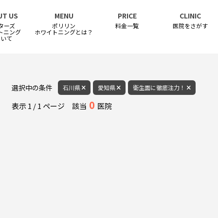
UT US
MENU
PRICE
CLINIC
ターズ
ポリリン
料金一覧
医院をさがす
トニング
ホワイトニングとは？
ついて
選択中の条件
石川県
愛知県
衛生面に徹底注力！
0
表示
1
/
1
ページ
該当
医院