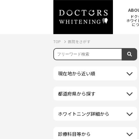
ABO
ドク
ホワイ
に
TOP
医院をさがす
現在地から近い順
都道府県から探す
北海道地方
再検索
北海道
東北地方
ホワイトニング詳細から
クリーニング・スケーリング
青森県
関東地方
PMTC・ポリッシング
岩手県
茨城県
診療科目等から
中部地方
デュアルホワイトニング
秋田県