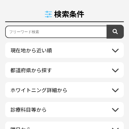
検索条件
現在地から近い順
都道府県から探す
北海道地方
再検索
ホワイトニング詳細から
北海道
東北地方
クリーニング・スケーリング
青森県
関東地方
PMTC・ポリッシング
診療科目等から
岩手県
茨城県
デュアルホワイトニング
中部地方
一般歯科
秋田県
栃木県
ラミネートベニア
新潟県
小児歯科
福島県
近畿地方