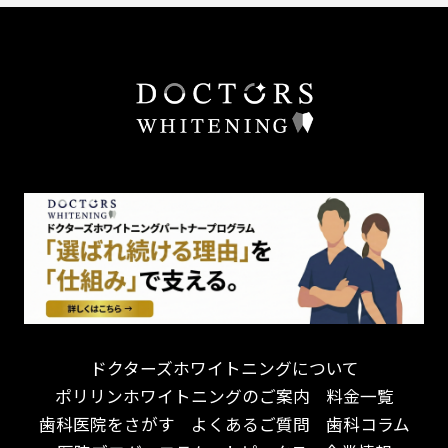
外国語対応
予防歯科を重視！
あごが痛い・口が開かない
キッズスペースあり
患者様の意見を重視！
しこり・いぼがある
保育士がいる
丁寧な治療計画！
歯の汚れ
不安の強いお子様対応
しっかり丁寧に説明！
歯の色が気になる
担当制
お子様対応が得意！
口臭
チーム医療制
お子様が喜ぶ医院！
ドライマウス
相談のみ可
怒らない・怖くない！
妊娠中の治療・検診
急患対応
予約が取りやすい！
セカンドオピニオンを受けたい
連携大学病院あり
お待たせしない！
テトラサイクリン変色歯
バリアフリー
遅い時間まで受付！
看護師がいる
衛生面に徹底注力！
介護福祉士がいる
再検索
アクセス抜群！
訪問診療対応
お子様からお年寄りまで！
におい対策に注力
ドクターズホワイトニングについて
アットホームな雰囲気！
女性医師勤務
ポリリンホワイトニングのご案内
料金一覧
おしゃれな内装が自慢！
オンライン診療対応
歯科医院をさがす
よくあるご質問
歯科コラム
自然光が明るい院内！