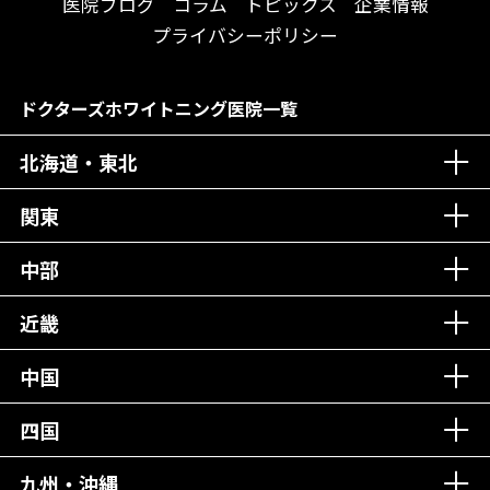
送迎あり
医院ブログ
コラム
トピックス
企業情報
メディア掲載多数！
歯科技工士がいる
プライバシーポリシー
チームワークが自慢！
コミュニケーション重視！
居心地の良い医院！
再検索
ドクターズホワイトニング医院一覧
社会貢献意識を持つ！
北海道・東北
老舗クリニック！
丁寧な接客接遇！
関東
中部
再検索
近畿
中国
四国
九州・沖縄