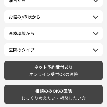
曜日から
群馬県
マニキュア
富山県
矯正歯科
山形県
三重県
月曜日
火曜日
埼玉県
ウォーキングブリーチ
中国地方
石川県
歯科口腔外科
宮城県
滋賀県
水曜日
木曜日
千葉県
コース/回数券あり
お悩み/症状から
鳥取県
福井県
ホワイトニング専門歯科医院
四国地方
京都府
金曜日
土曜日
東京都
フリーパス
島根県
虫歯
山梨県
セルフホワイトニング専門店
徳島県
大阪府
日曜日
祝日
神奈川県
九州・沖縄地方
連続施術OK
岡山県
歯が抜けた
長野県
その他医療機関
医療環境から
香川県
兵庫県
ホワイトニング専門医院
福岡県
広島県
歯が揺れる
岐阜県
海外
愛媛県
ネット予約受付あり
奈良県
ポリリントリートメント
佐賀県
山口県
親知らずが痛い
静岡県
再検索
ベトナム
高知県
完全予約制
和歌山県
再検索
カウンセリング日にホワイトニング施術
医院のタイプ
長崎県
歯の欠け・割れ・穴
愛知県
駐車場あり（有料）
OK
再検索
熊本県
設備に自信あり！
しみる・知覚過敏
駐車場あり（無料）
大分県
技術に自信あり！
歯茎からの出血
ネット予約受付あり
クレジットカード対応
宮崎県
幅広い悩みに対応！
歯茎が痩せる
再検索
駅近（徒歩5分以内）
オンライン受付OKの医院
鹿児島県
専門分野に特化！
歯茎の色が気になる
土日祝いずれか診療あり
沖縄県
審美・美容メニュー豊富！
噛み合わせ
20時以降も診療可能
カウンセリングを重視！
相談のみOKの医院
歯並び
個室あり
削らない治療を目指す！
歯ぎしり
じっくり考えたい・相談したい方
靴のままOK
歯を残す治療を目指す！
いびき