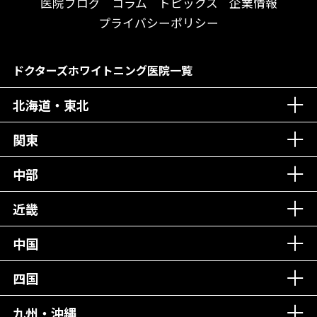
送迎あり
医院ブログ
コラム
トピックス
企業情報
メディア掲載多数！
歯科技工士がいる
プライバシーポリシー
チームワークが自慢！
コミュニケーション重視！
居心地の良い医院！
再検索
ドクターズホワイトニング医院一覧
社会貢献意識を持つ！
北海道・東北
老舗クリニック！
丁寧な接客接遇！
関東
中部
再検索
近畿
中国
四国
九州・沖縄