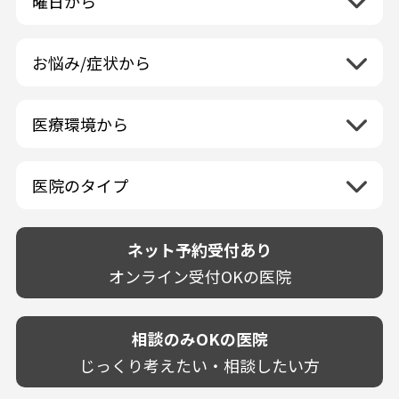
曜日から
群馬県
マニキュア
富山県
矯正歯科
山形県
三重県
月曜日
火曜日
埼玉県
ウォーキングブリーチ
中国地方
石川県
歯科口腔外科
宮城県
滋賀県
水曜日
木曜日
千葉県
コース/回数券あり
お悩み/症状から
鳥取県
福井県
ホワイトニング専門歯科医院
四国地方
京都府
金曜日
土曜日
東京都
フリーパス
島根県
虫歯
山梨県
セルフホワイトニング専門店
徳島県
大阪府
日曜日
祝日
神奈川県
九州・沖縄地方
連続施術OK
岡山県
歯が抜けた
長野県
その他医療機関
医療環境から
香川県
兵庫県
ホワイトニング専門医院
福岡県
広島県
歯が揺れる
岐阜県
海外
愛媛県
ネット予約受付あり
奈良県
ポリリントリートメント
佐賀県
山口県
親知らずが痛い
静岡県
再検索
ベトナム
高知県
完全予約制
和歌山県
再検索
カウンセリング日にホワイトニング施術
医院のタイプ
長崎県
歯の欠け・割れ・穴
愛知県
駐車場あり（有料）
OK
再検索
熊本県
設備に自信あり！
しみる・知覚過敏
駐車場あり（無料）
大分県
技術に自信あり！
歯茎からの出血
ネット予約受付あり
クレジットカード対応
宮崎県
幅広い悩みに対応！
歯茎が痩せる
再検索
駅近（徒歩5分以内）
オンライン受付OKの医院
鹿児島県
専門分野に特化！
歯茎の色が気になる
土日祝いずれか診療あり
沖縄県
審美・美容メニュー豊富！
噛み合わせ
20時以降も診療可能
カウンセリングを重視！
相談のみOKの医院
歯並び
個室あり
削らない治療を目指す！
歯ぎしり
じっくり考えたい・相談したい方
靴のままOK
歯を残す治療を目指す！
いびき