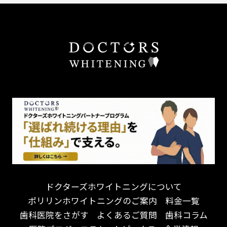
外国語対応
予防歯科を重視！
あごが痛い・口が開かない
キッズスペースあり
患者様の意見を重視！
しこり・いぼがある
保育士がいる
丁寧な治療計画！
歯の汚れ
不安の強いお子様対応
しっかり丁寧に説明！
歯の色が気になる
担当制
お子様対応が得意！
口臭
チーム医療制
お子様が喜ぶ医院！
ドライマウス
相談のみ可
怒らない・怖くない！
妊娠中の治療・検診
急患対応
予約が取りやすい！
セカンドオピニオンを受けたい
連携大学病院あり
お待たせしない！
テトラサイクリン変色歯
バリアフリー
遅い時間まで受付！
看護師がいる
衛生面に徹底注力！
介護福祉士がいる
再検索
アクセス抜群！
訪問診療対応
お子様からお年寄りまで！
におい対策に注力
ドクターズホワイトニングについて
アットホームな雰囲気！
女性医師勤務
ポリリンホワイトニングのご案内
料金一覧
おしゃれな内装が自慢！
オンライン診療対応
歯科医院をさがす
よくあるご質問
歯科コラム
自然光が明るい院内！