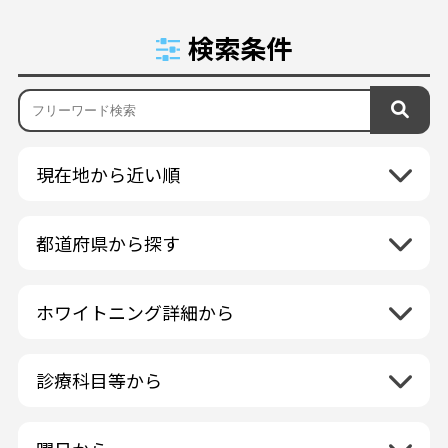
検索条件
現在地から近い順
都道府県から探す
北海道地方
再検索
ホワイトニング詳細から
北海道
東北地方
クリーニング・スケーリング
青森県
関東地方
PMTC・ポリッシング
診療科目等から
岩手県
茨城県
デュアルホワイトニング
中部地方
一般歯科
秋田県
栃木県
ラミネートベニア
新潟県
小児歯科
福島県
近畿地方